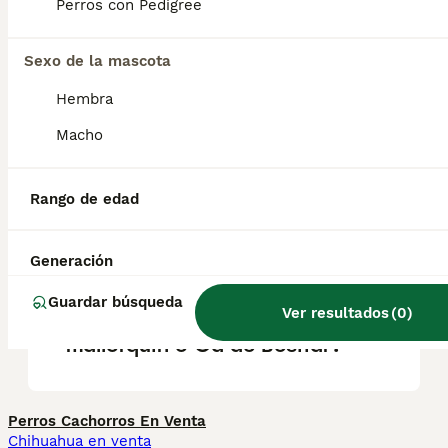
en los machos 40 kg y en las hembras 35
Perros con Pedigree
kg.
Sexo de la mascota
¿Cuánto cuesta un pastor
Hembra
alemán de cachorro?
Macho
¿Cuáles son las
Rango de edad
características del Ca de
Bestiar Mallorquín?
Generación
Guardar búsqueda
Ver resultados
(
0
)
¿Qué es el perro de pastor
mallorquín o Ca de Bestiar?
Perros Cachorros En Venta
Chihuahua en venta