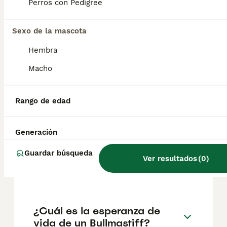
pueden variar según factores como el
Perros con Pedigree
pedigrí, la reputación del criador y la
ubicación.
Sexo de la mascota
Hembra
¿Cómo es el carácter del
Bullmastiff con los niños?
Macho
Rango de edad
¿Cuántos tipos de
bullmastiff existen?
Generación
Guardar búsqueda
¿Cuántas horas duerme un
Ver resultados
(
0
)
bullmastiff?
¿Cuál es la esperanza de
vida de un Bullmastiff?