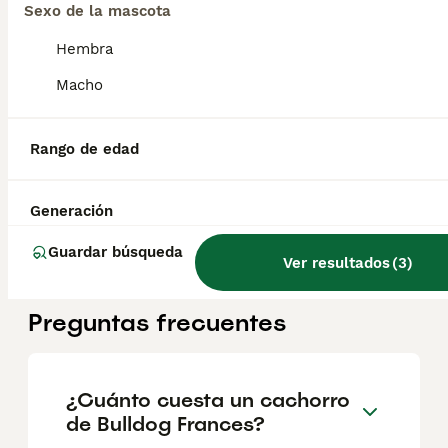
Sexo de la mascota
Bulldog francés blue y merle
Hembra
Macho
Bulldog Francés
9 meses
1
1
1100 €
Edad
Precio
Sexo
Rango de edad
¡Disponibles preciosos cachorros de Bulldog francés macho blue hembra lila merle ojos azules. Contamos con machos y hembras. Somos un criadero familiar y te ofrecemos la posibilidad de venir a conocer a los cachorros en persona o mediante videollamada. Entregamos a los cachorros con todo en regla: • Vacunas correspondientes a su edad • Desparasitación interna y externa • Cartilla sanitaria • Revisión veterinaria • Pasaporte • Microchip • Contrato de adopción con garantías Realizamos entregas en toda la península, incluyendo: Galicia, Cantabria, País Vasco, Barcelona, Zaragoza, Huesca, Valencia, Castilla-La Mancha, Castilla y León, Madrid, Murcia y Andalucía. Para cualquier consulta o para recibir fotos y vídeos de los cachorros, no dudes en contactarnos. También puedes ver más en nuestro perfil: [@cachorrospuppiespremium]. 📞 Teléfono y WhatsApp: 663 736 099 Atendemos de lunes a domingo. Preguntar por Carla. ¡Estaremos encantados de ayudarte!
Generación
Criador
Con Afijo
Identidad Verificada
Nava de la Asunción
,
Segovia
Guardar búsqueda
Ver resultados
(
3
)
Preguntas frecuentes
¿Cuánto cuesta un cachorro
de Bulldog Frances?