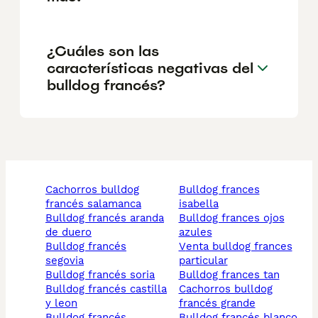
¿Cuáles son las
características negativas del
bulldog francés?
cachorros bulldog
bulldog frances
francés salamanca
isabella
bulldog francés aranda
bulldog frances ojos
de duero
azules
bulldog francés
venta bulldog frances
segovia
particular
bulldog francés soria
bulldog frances tan
bulldog francés castilla
cachorros bulldog
y leon
francés grande
bulldog francés
bulldog francés blanco