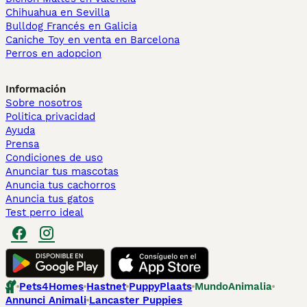
Chihuahua en Sevilla
Bulldog Francés en Galicia
Caniche Toy en venta en Barcelona
Perros en adopcion
Información
Sobre nosotros
Politica privacidad
Ayuda
Prensa
Condiciones de uso
Anunciar tus mascotas
Anuncia tus cachorros
Anuncia tus gatos
Test perro ideal
Pets4Homes
Hastnet
PuppyPlaats
MundoAnimalia
Annunci Animali
Lancaster Puppies