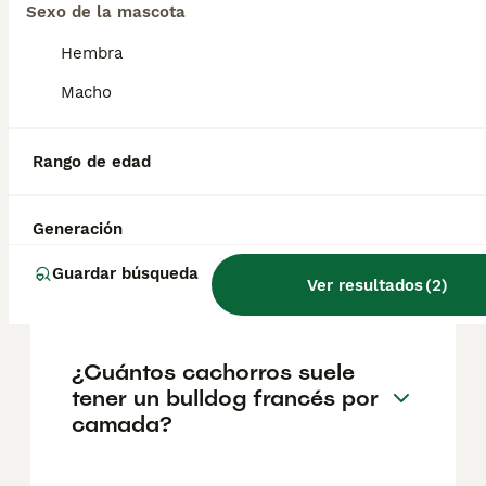
Sexo de la mascota
Preguntas frecuentes
Hembra
Macho
¿Cuánto cuesta un cachorro
de Bulldog Frances?
Rango de edad
El coste medio de un cachorro de Bulldog
Frances en España es de aproximadamente
Generación
1018€, aunque los precios pueden variar
según factores como el pedigrí, la
Guardar búsqueda
Ver resultados
(
2
)
reputación del criador y la ubicación.
¿Cuántos cachorros suele
tener un bulldog francés por
camada?