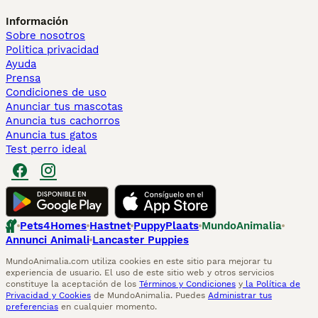
Información
Sobre nosotros
Politica privacidad
Ayuda
Prensa
Condiciones de uso
Anunciar tus mascotas
Anuncia tus cachorros
Anuncia tus gatos
Test perro ideal
Pets4Homes
Hastnet
PuppyPlaats
MundoAnimalia
Annunci Animali
Lancaster Puppies
MundoAnimalia.com utiliza cookies en este sitio para mejorar tu
experiencia de usuario. El uso de este sitio web y otros servicios
constituye la aceptación de los
Términos y Condiciones
y
la Política de
Privacidad y Cookies
de MundoAnimalia. Puedes
Administrar tus
preferencias
en cualquier momento.