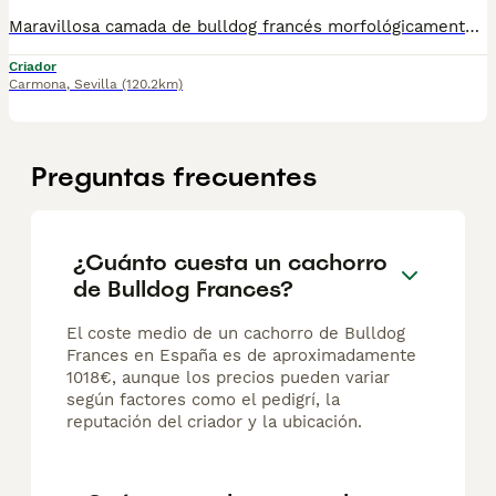
Maravillosa camada de bulldog francés morfológicamente perfecto, chatos, bajitos y compactos. Criados en ambiente familiar de padre con ningún tipo de alergia ni de respiración. Se entregan desparasitados, vacunados y con su cartilla sanitaria .
Criador
Carmona
,
Sevilla
(120.2km)
Preguntas frecuentes
¿Cuánto cuesta un cachorro
de Bulldog Frances?
El coste medio de un cachorro de Bulldog
Frances en España es de aproximadamente
1018€, aunque los precios pueden variar
según factores como el pedigrí, la
reputación del criador y la ubicación.