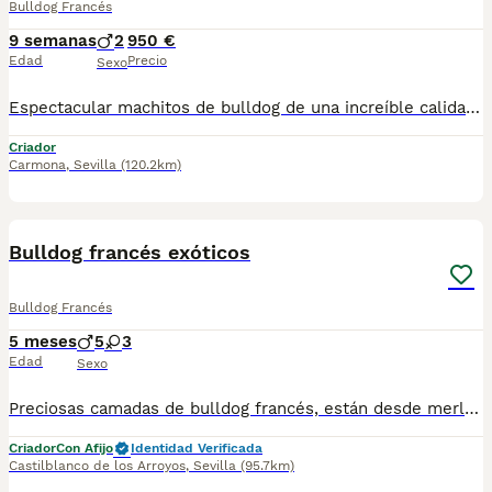
Bulldog Francés
9 semanas
2
950 €
Edad
Precio
Sexo
Espectacular machitos de bulldog de una increíble calidad en morfología y carácter, posibilidad de enviar a cualquier punto de España, Baleares y Canarias.
Criador
Carmona
,
Sevilla
(120.2km)
8
Bulldog francés exóticos
Bulldog Francés
5 meses
5
3
Edad
Sexo
Preciosas camadas de bulldog francés, están desde merles chocolates, hasta isabellas And tan. Se entregan con su vacuna correspondiente y cartilla veterinaria. Para más información preguntar por WhatsApp, el precio varía según sexo y color del cachorro
Criador
Con Afijo
Identidad Verificada
Castilblanco de los Arroyos
,
Sevilla
(95.7km)