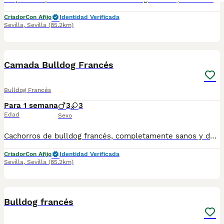
Criador
Con Afijo
Identidad Verificada
Sevilla
,
Sevilla
(85.2km)
1
Camada Bulldog Francés
Bulldog Francés
Para 1 semana
3
3
Edad
Sexo
Cachorros de bulldog francés, completamente sanos y de calidad, con vacunas y desparasitaciones correspondientes a la edad de la entrega. Criados en ambiente familiar.
Criador
Con Afijo
Identidad Verificada
Sevilla
,
Sevilla
(85.2km)
5
Bulldog francés