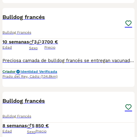
4
Bulldog francés
Bulldog Francés
10 semanas
3
3
700 €
Edad
Precio
Sexo
Preciosa camada de bulldog francés se entregan vacunados desparasitados y revisado x el veterinario
Criador
Identidad Verificada
Prado del Rey
,
Cádiz
(134.8km)
1
Bulldog francés
Bulldog Francés
8 semanas
5
850 €
Edad
Precio
Sexo