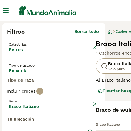
Filtros
Borrar todo
Cachorro
Braco Ita
Categorías
Perros
1 Cachorros enc
Braco Ital
Tipo de listado
Sólo puro
En venta
Tipo de raza
Al Braco Italian
recuperar. Son 
Guardar bús
Incluir cruces
Italiano es un p
su gran tamaño. 
Raza
Braco Italiano
Braco de wu
Tu ubicación
Braco Italiano