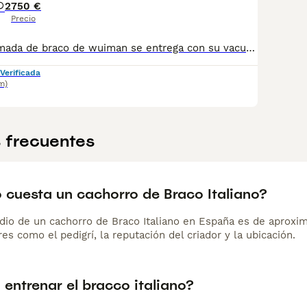
2
750 €
Precio
espectacular camada de braco de wuiman se entrega con su vacuna y desparacitado y su cartilla correspondiente a su edad y con contrato de garantía víricas y congénitas
Verificada
m)
 frecuentes
 cuesta un cachorro de Braco Italiano?
dio de un cachorro de Braco Italiano en España es de aprox
es como el pedigrí, la reputación del criador y la ubicación.
l entrenar el bracco italiano?