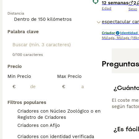
12 semanas
2
Edad
Sexo
Distancia
Palabra clave
Criador
Identidad 
Málaga
,
Málaga
(18k
0/100 caracteres
Preguntas
Precio
Min Precio
Max Precio
¿Cuánto
€
€
El coste me
Filtros populares
según factor
Criadores con Núcleo Zoológico o en el
Registro de Criadores
Criadores con Afijo
¿Es fáci
Criadores con identidad verificada