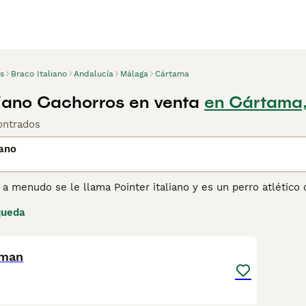
s
Braco Italiano
Andalucía
Málaga
Cártama
liano Cachorros en venta
en Cártama
ontrados
iano
o a menudo se le llama Pointer italiano y es un perro atlético
muy apreciados en muchos países europeos y especialmente en 
queda
erro grande y pesado, pero elegante, que necesita suficiente
3
Lee nuestra página de consejos de compra de Braco Italiano 
iman