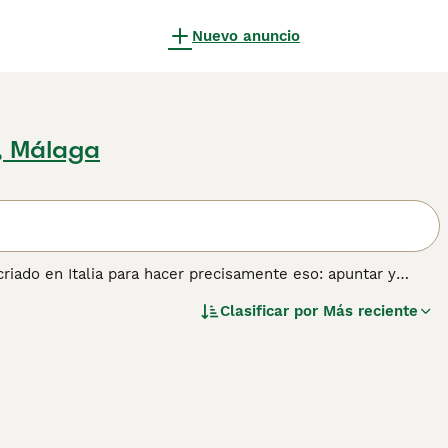
Nuevo anuncio
, Málaga
 criado en Italia para hacer precisamente eso: apuntar y
Italia por sus habilidades de recuperación. El Braco
Clasificar por
Más reciente
 espacio para vagar libremente por la casa, simplemente por
para obtener información sobre esta raza de perro.