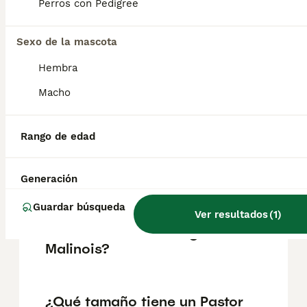
Perros con Pedigree
ubicación.
Sexo de la mascota
¿Cómo es el carácter de
Hembra
Pastor Belga Malinois?
Macho
¿Cuáles son las ventajas y
Rango de edad
desventajas de la raza
Pastor Belga Malinois?
Generación
Guardar búsqueda
¿Cuál es la esperanza de
Ver resultados
(
1
)
vida de un Pastor Belga
Malinois?
¿Qué tamaño tiene un Pastor