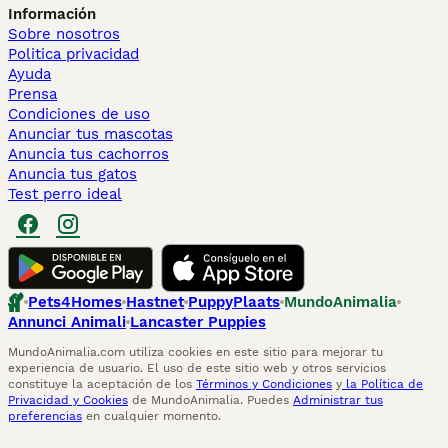
Información
Sobre nosotros
Politica privacidad
Ayuda
Prensa
Condiciones de uso
Anunciar tus mascotas
Anuncia tus cachorros
Anuncia tus gatos
Test perro ideal
Pets4Homes
Hastnet
PuppyPlaats
MundoAnimalia
Annunci Animali
Lancaster Puppies
MundoAnimalia.com utiliza cookies en este sitio para mejorar tu
experiencia de usuario. El uso de este sitio web y otros servicios
constituye la aceptación de los
Términos y Condiciones
y
la Política de
Privacidad y Cookies
de MundoAnimalia. Puedes
Administrar tus
preferencias
en cualquier momento.