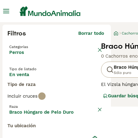
Filtros
Borrar todo
Cachorro
Braco Hún
Categorías
Perros
0 Cachorros enc
Braco Hún
Tipo de listado
Sólo puro
En venta
Tipo de raza
El Vizsla húnga
mucho ejercicio 
Guardar bús
Incluir cruces
fácilmente y tie
raza.
Raza
Braco Húngaro de Pelo Duro
Tu ubicación