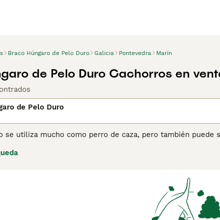
s
Braco Húngaro de Pelo Duro
Galicia
Pontevedra
Marín
garo de Pelo Duro Cachorros en vent
ontrados
garo de Pelo Duro
ro se utiliza mucho como perro de caza, pero también puede 
diario. El Vizsla es un perro extremadamente activo, con una
queda
ne una gran resistencia. Consulta nuestra página de consejos