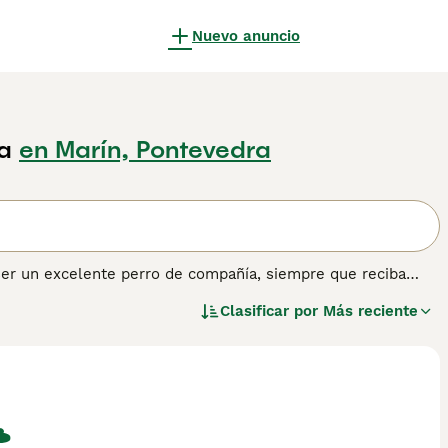
Nuevo anuncio
a
en Marín, Pontevedra
ser un excelente perro de compañía, siempre que reciba
 naturaleza amigable, inteligente y obediente. Se entrena
Clasificar por
Más reciente
 sobre el
Vizsla
para obtener más información sobre esta