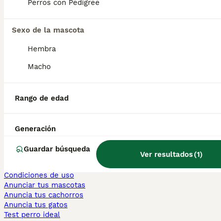
Perros con Pedigree
Persa en venta
Sexo de la mascota
Otras páginas populares
Teckel en Barcelona
Hembra
Bulldog Francés en Madrid
Bichón Maltés en València
Macho
Chihuahua en Sevilla
Bulldog Francés en Galicia
Caniche Toy en venta en Barcelona
Rango de edad
Perros en adopcion
Información
Generación
Sobre nosotros
Politica privacidad
Guardar búsqueda
Ver resultados
(
1
)
Ayuda
Prensa
Condiciones de uso
Anunciar tus mascotas
Anuncia tus cachorros
Anuncia tus gatos
Test perro ideal