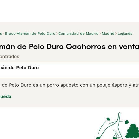
s
Braco Alemán de Pelo Duro
Comunidad de Madrid
Madrid
Leganés
mán de Pelo Duro Cachorros en vent
ontrados
mán de Pelo Duro
 de Pelo Duro es un perro apuesto con un pelaje áspero y atr
igote poblados, lo que lo distingue de otras razas de Braco. 
queda
 también por sus habilidades para el trabajo y la caza, ya que
ina de consejos de compra de Braco Alemán de Pelo Duro
par