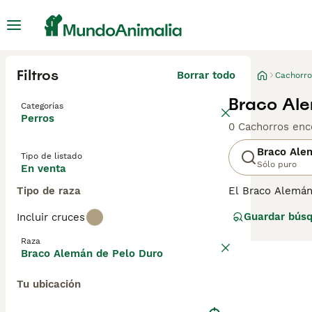
Filtros
Borrar todo
Cachorro
Braco Ale
Categorías
Perros
0 Cachorros enc
Braco Ale
Tipo de listado
Sólo puro
En venta
Tipo de raza
El Braco Alemán
y unas cejas y b
Guardar bús
Incluir cruces
apariencia, sino
Raza
Lee nuestra
pág
Braco Alemán de Pelo Duro
Tu ubicación