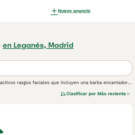
Nuevo anuncio
a
en Leganés, Madrid
activos rasgos faciales que incluyen una barba encantadora
En su Alemania natal, es muy apreciado no solo por su
Clasificar por
Más reciente
 siempre ha sido el perro elegido entre los cazadores.
a obtener información sobre esta raza de perro.