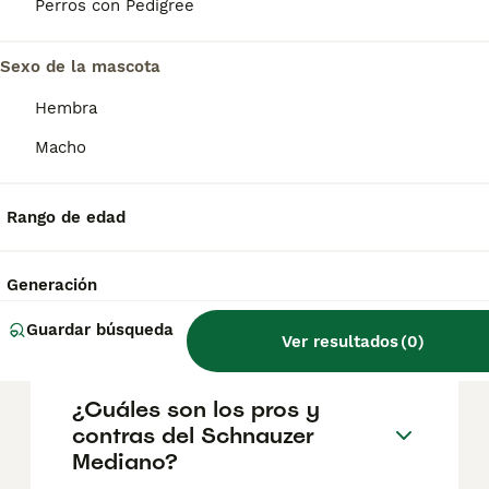
geográfica. Es fundamental acudir a
Perros con Pedigree
criadores responsables que garanticen la
salud y el bienestar de los animales.
Informarse bien y comparar opciones antes
Sexo de la mascota
de comprometerse siempre es la mejor
Hembra
decisión.
Macho
¿Cómo es el carácter del
schnauzer mediano?
Rango de edad
Generación
¿Cuáles son los tres tipos de
Schnauzer?
Guardar búsqueda
Ver resultados
(
0
)
¿Cuáles son los pros y
contras del Schnauzer
Mediano?