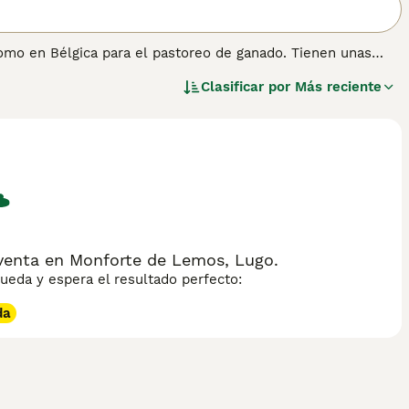
omo en Bélgica para el pastoreo de ganado. Tienen unas
e dan a Boyero de Flandes una apariencia un tanto
Clasificar por
Más reciente
ener un temperamento equilibrado, por lo que siempre han
ia.
 información sobre esta raza de perro.
venta en Monforte de Lemos, Lugo.
eda y espera el resultado perfecto:
da