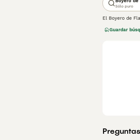
Boyero de
Sólo puro
El Boyero de Fl
impresionantes 
Guardar bús
imponente. Sin 
sido muy popula
Lee nuestra
pág
Preguntas