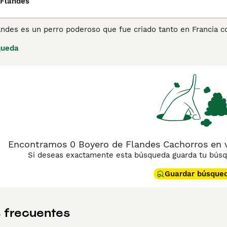
 Flandes
andes es un perro poderoso que fue criado tanto en Francia c
cejas, así como también unos grandes bigotes y barbas, que l
queda
embargo, estos perros se caracterizan por ser amigables y t
res en Europa, tanto como perros de compañía como de famil
ina de consejos de compra de Boyero de Flandes
para obtener
Encontramos 0 Boyero de Flandes Cachorros en 
Si deseas exactamente esta búsqueda guarda tu búsqu
Guardar búsque
 frecuentes