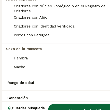
Criadores con Núcleo Zoológico o en el Registro de
border collie
Criadores
Criadores con Afijo
Border Collie
Criadores con identidad verificada
8 meses
1
500 €
Perros con Pedigree
Edad
Precio
Sexo
disponible macho de border collie de pura raza listo para la entrega estamos en acoruña está vacunado
Sexo de la mascota
Criador
Con Afijo
Identidad Verificada
Hembra
La Coruña
,
A Coruña
(100.5km)
Macho
3
border collie
Rango de edad
Border Collie
Generación
4 meses
2
2
500 €
Edad
Precio
Sexo
Guardar búsqueda