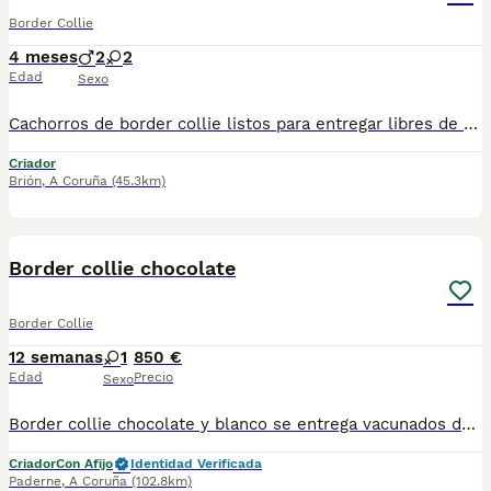
Border Collie
4 meses
2
2
Edad
Sexo
Cachorros de border collie listos para entregar libres de gen mdr1 vacunados desparasitados y chip Se encuentran en brion a 15 min de santiago de compostela, posibilidad de entrega en domicilio
Criador
Brión
,
A Coruña
(45.3km)
1
Border collie chocolate
Border Collie
12 semanas
1
850 €
Edad
Precio
Sexo
Border collie chocolate y blanco se entrega vacunados desparasitados pasaporte y microchip contrato de garantía estamos en Galicia Betanzos criados en ambiente familiar y acostumbrados al resto de los animales son muy listos cariñosos y equilibrados mas info 604844867
Criador
Con Afijo
Identidad Verificada
Paderne
,
A Coruña
(102.8km)