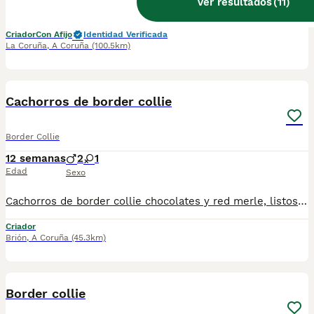
Ver resultados
(
11
)
cama de border Core disponible color blanco, negro blanco, marrón, macho y hembras. También disponemos de un macho blanco negro con cuatro meses Cualquiera formación hablo por WhatsApp. Gracias 622220217 precio 500
Criador
Con Afijo
Identidad Verificada
La Coruña
,
A Coruña
(100.5km)
14
Cachorros de border collie
Border Collie
12 semanas
2
1
Edad
Sexo
Cachorros de border collie chocolates y red merle, listos para entregar libres de gen mdr1 vacunados desparasitados y chip Se encuentran en brion a 15 min de santiago de compostela, posibilidad de entrega en domicilio
Criador
Brión
,
A Coruña
(45.3km)
8
Border collie