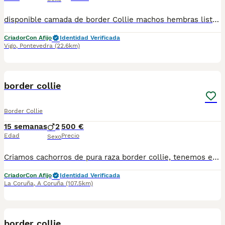
disponible camada de border Collie machos hembras listos para la entrega precio desde 500 € están vacunados desparasitado para cualquier información llámanos al número 622220217
Criador
Con Afijo
Identidad Verificada
Vigo
,
Pontevedra
(22.6km)
1
border collie
Border Collie
15 semanas
2
500 €
Edad
Precio
Sexo
Criamos cachorros de pura raza border collie, tenemos en blanco y negro, también tenemos en blanco y marrón. Vengan a verlos y podrán escoger el que más les guste, también pueden ver los adultos
Criador
Con Afijo
Identidad Verificada
La Coruña
,
A Coruña
(107.5km)
3
border collie