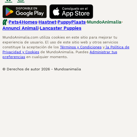
Pets4Homes
Hastnet
PuppyPlaats
MundoAnimalia
Annunci Animali
Lancaster Puppies
MundoAnimalia.com utiliza cookies en este sitio para mejorar tu
experiencia de usuario. El uso de este sitio web y otros servicios
constituye la aceptación de los
Términos y Condiciones
y
la Política de
Privacidad y Cookies
de MundoAnimalia. Puedes
Administrar tus
preferencias
en cualquier momento.
© Derechos de autor
2026
-
Mundoanimalia