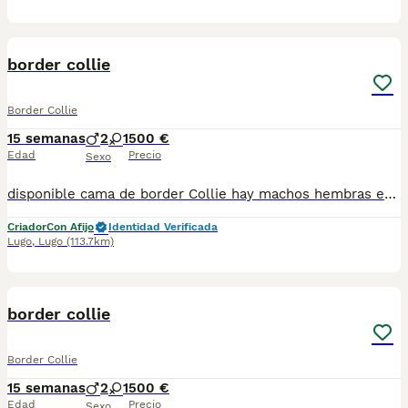
3
border collie
Border Collie
15 semanas
2
1
500 €
Edad
Precio
Sexo
disponible cama de border Collie hay machos hembras están listos para la entrega, se entreguen vacunados desparasitado son de pura raza, activos y sanos para cualquier información llámanos al número622220217 Precio desde
Criador
Con Afijo
Identidad Verificada
Lugo
,
Lugo
(113.7km)
3
border collie
Border Collie
15 semanas
2
1
500 €
Edad
Precio
Sexo