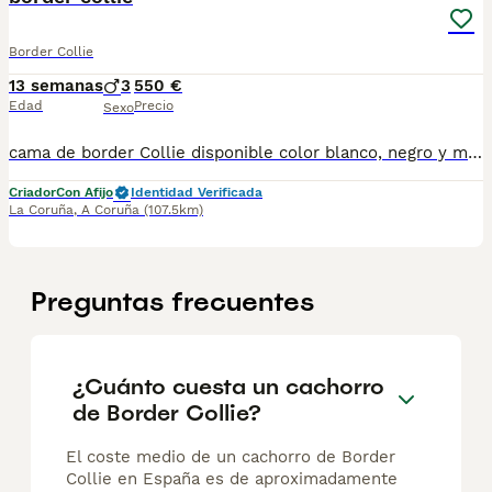
Border Collie
13 semanas
3
550 €
Edad
Precio
Sexo
cama de border Collie disponible color blanco, negro y marrón y blanco solo quedan machos se entregan desparasitado vacunados son de pura raza los padres a la vista trabajando con ganado muy listos y sanos listos para la entrega
Criador
Con Afijo
Identidad Verificada
La Coruña
,
A Coruña
(107.5km)
Preguntas frecuentes
¿Cuánto cuesta un cachorro
de Border Collie?
El coste medio de un cachorro de Border
Collie en España es de aproximadamente