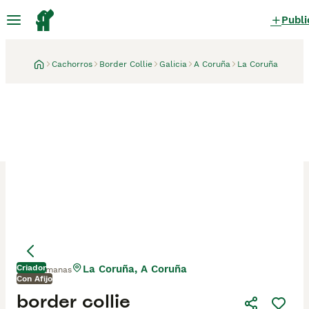
Publi
Cachorros
Border Collie
Galicia
A Coruña
La Coruña
Criador
La Coruña, A Coruña
2 semanas
Con Afijo
border collie