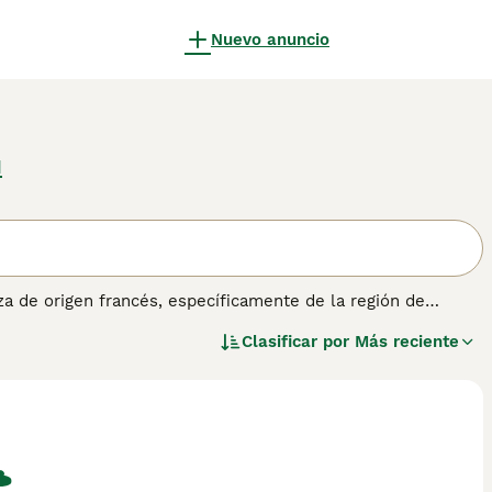
Nuevo anuncio
a
za de origen francés, específicamente de la región de
 Esta raza se caracteriza por su tamaño grande y atlético, con
Clasificar por
Más reciente
e es corto, áspero y brillante, predominando el color blanco
mundo canino. En cuanto a su temperamento, el **Billy** es
pendiente y requiere un entrenamiento constante y paciente.
necesidad de ejercicio, no es adecuado para personas
rara, con menos de 200 ejemplares en todo el mundo, por lo
nes buscan un perro de caza con historia y carácter, el