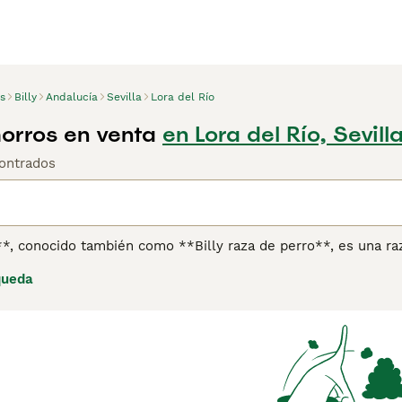
s
Billy
Andalucía
Sevilla
Lora del Río
horros en venta
en Lora del Río, Sevill
ontrados
**, conocido también como **Billy raza de perro**, es una ra
lada en el siglo XIX para la caza de ciervos, jabalíes y zorros.
queda
tre 58 y 69 cm y un peso que varía entre 25 y 32 kg. Su pelaj
anjas o limón, lo que lo hace fácilmente reconocible en el 
ico, ideal para la caza en terrenos difíciles, aunque es inde
tuoso y leal con la familia, pero debido a su alta energía y 
ara espacios pequeños como apartamentos. Esta raza es muy 
 cachorro o perro Billy puede ser una tarea difícil. Para quie
 opción única y especial.