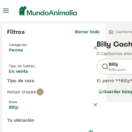
Filtros
Borrar todo
Cachorro
Billy Cac
Categorías
Perros
0 Cachorros enc
Billy
Tipo de listado
Sólo puro
En venta
Tipo de raza
El perro **Billy
Poitou, desarrol
Guardar bús
Incluir cruces
una altura de en
con manchas nar
Raza
valiente y enérg
Billy
Es un perro afec
primerizas ni p
Tu ubicación
que encontrar un
**Billy** es una