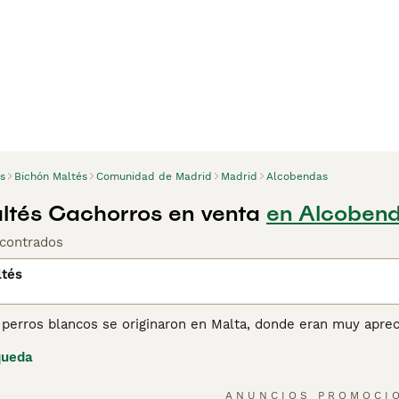
s
Bichón Maltés
Comunidad de Madrid
Madrid
Alcobendas
ltés Cachorros en venta
en Alcobend
contrados
ltés
perros blancos se originaron en Malta, donde eran muy apreci
 lo largo de los años, se han abierto camino en los corazone
queda
azón. El Bichón Maltés es un personaje encantador extremadam
ene una gran personalidad y es un verdadero placer compartir
1
ANUNCIOS PROMOCI