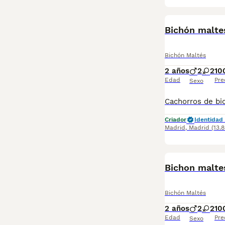
Bichón malte
Bichón Maltés
2 años
2
2
10
Edad
Pre
Sexo
Criador
Identidad 
Madrid
,
Madrid
(13.
Bichon maltes
Bichón Maltés
2 años
2
2
10
Edad
Pre
Sexo