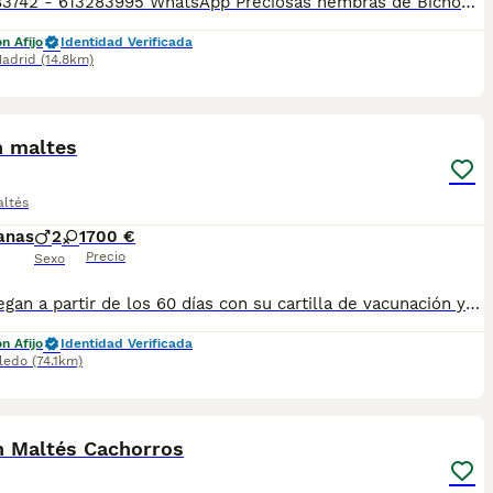
📞677983742 - 613283995 WhatsApp Preciosas hembras de Bichon Maltes de Linea coreana toda una preciosidad Entregamos nuestros pequeños cachorritos con todas las garantías y cuidados necesarios , disponemos de núcleo zoológico para crianza y venta de nuestros cachorros . ✅Desparasitaciones y vacunas correspondientes a su edad . ✅Cartilla de vacunación . ✅Revisiones veterinarias . ✅Garantías víricas de 15 días . ✅Garantías genéticas de un año . Seriedad , confianza y bienestar animal son nuestra prioridad . También ofrecemos transporte propio para nuestros pequeños cachorros a toda la península , el pago lo podéis hacer contra reembolso . (con coste adicional) . Mandamos a toda España . Andalucía: Almería, Cádiz, Córdoba, Granada, Huelva, Jaén, Málaga, Sevilla.Aragón: Huesca, Teruel, Zaragoza.Asturias: Oviedo.Baleares: Palma.Canarias: Las Palmas de Gran Canaria, Santa Cruz de Tenerife.Cantabria: Santander.Castilla-La Mancha: Albacete, Ciudad Real, Cuenca, Guadalajara, Toledo.Castilla y León: Ávila, Burgos, León, Palencia, Salamanca, Segovia, Soria, Valladolid, Zamora.Cataluña: Barcelona, Gerona (Girona), Lérida (Lleida), Tarragona.Comunidad Valenciana: Alicante, Castellón de la Plana, Valencia.Extremadura: Badajoz, Cáceres.Galicia: La Coruña (A Coruña), Lugo, Orense (Ourense), Pontevedra.La Rioja: Logroño.Madrid: Madrid.Murcia: Murcia.Navarra: Pamplona.País Vasco: Bilbao (Vizcaya), San Sebastián (Guipúzcoa), Vitoria (Álava). Disponemos de varias razas Si no esta la raza que queréis llámanos , intentaremos encontrártela , trabajamos con los mejores criadores de España .
n Afijo
Identidad Verificada
adrid
(14.8km)
1
n maltes
altés
anas
2
1
700 €
Precio
Sexo
se entregan a partir de los 60 días con su cartilla de vacunación y desparasitación correspondiente a su edad. puede venir a verlos sin compromiso escribanos al 698979889
n Afijo
Identidad Verificada
ledo
(74.1km)
4
n Maltés Cachorros