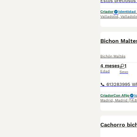
Criador
Identidad 
Valladolid
,
Valladoli
Bichon Malte
Bichón Maltés
4 meses
1
Edad
Sexo
Criador
Con Afijo
I
Madrid
,
Madrid
(14.
Cachorro bic