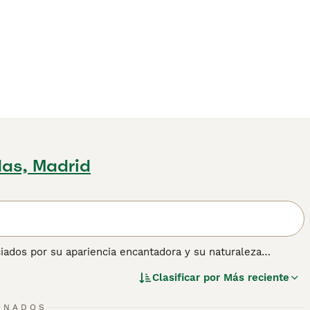
as, Madrid
ados por su apariencia encantadora y su naturaleza
s y hogares de muchas personas fuera de su Malta natal, y
Clasificar por
Más reciente
ente leal y cariñoso. A pesar de su pequeña estatura, el
 un hogar con ellos.
22
1
ONADOS