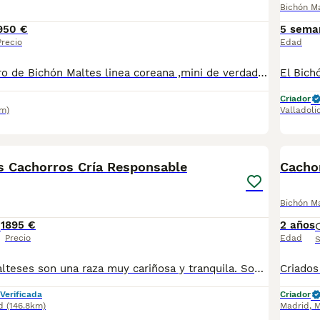
Bichón M
950 €
5 sema
Precio
Edad
Increíble cachorro de Bichón Maltes linea coreana ,mini de verdad !! tenemos machos y hembras ,distintos colores Nuestros cachorros nacen y crecen en un ambiente familiar ,sin jaulas ,con un respeto y exclusiva cria,somos respetuosos con el tiempo de destete ,cada cachorro necesita su tiempo.. Destetamos con un pienso de alta calidad , Cachorros revisados ,desde el nacimiento ,hasta la entrega por un veterinario competente ,buscando siempre el bienestar de nuestros animales.. Sociabilizados y equilibrados tanto padres como cachorros Se entregan con todo el protocolo veterinario legal,y garantías por escrito completas.. Tenemos servicio de entrega personalizado a cualquier punto de España,directo.. El precio puede cambiar tanto en sexo como en características del cachorro. Dejanos tú teléfono y te mandamos toda la información fotos y vídeos ..
Criador
m)
Valladoli
3
s Cachorros Cría Responsable
Cacho
Bichón M
1
895 €
2 años
Precio
Edad
S
Los Bichones Malteses son una raza muy cariñosa y tranquila. Son unos compañeros perfectos para aquellas personas que buscan tranquilidad y buena compañía ❤️🐶. Se entregan a los 2️⃣ meses de edad con: 2️⃣ Vacunas 🪪 Microchip ✈️ Pasaporte Veterinario Oficial 2️⃣ Desparasitaciones En el contrato de compraventa se especifican las garantías sanitarias 📑🏥. En Centro Canino Cauca nuestra prioridad es la cría responsable para una salud excelente tanto para las madres como para los cachorros, más de 20 años de experiencia nos avalan con clientes satisfechos por toda España 🇪🇸. Nuestra página web: https://centrocauca.es/ ¡CONTÁCTANOS! 🫵🐶. 638009917 📞.
Verificada
Criador
d
(146.8km)
Madrid
,
M