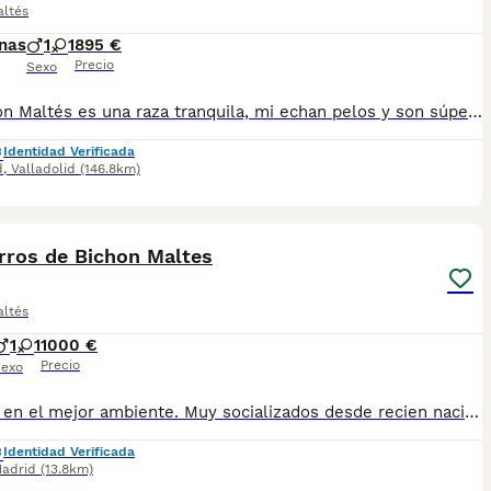
altés
nas
1
1
895 €
Precio
Sexo
El Bichón Maltés es una raza tranquila, mi echan pelos y son súper cariñosos, en definitiva una raza perfecta. Y con su pelaje blanco y largo de robara todas las miradas por la calle. Se entregan a los 2️⃣ meses de edad con: 2️⃣ Vacunas 🪪 Microchip ✈️ Pasaporte Veterinario Oficial 2️⃣ Desparasitaciones En el contrato de compraventa se especifican las garantías sanitarias 📑🏥. En Centro Canino Cauca nuestra prioridad es la cría responsable para una salud excelente tanto para las madres como para los cachorros, más de 20 años de experiencia nos avalan con clientes satisfechos por toda España 🇪🇸. Nuestra página web: https://centrocauca.es/ ¡CONTÁCTANOS! 🫵🐶. 638009917 📞.
Identidad Verificada
d
,
Valladolid
(146.8km)
4
rros de Bichon Maltes
altés
1
1
1000 €
Precio
exo
Criados en el mejor ambiente. Muy socializados desde recien nacidos Con todo en regla. Se entregan con todo el protocolo sanitario al día, cartilla, vacunas pertinentes a la edad, desparasitaciones internas y externas, contrato y garantías. Puede conocernos en altodelpago.es o en instagram @altodelpago Tlf y whastapp 679 67 30 10 Instalaciones en plena naturaleza. visitanos cualquier dia del año
Identidad Verificada
adrid
(13.8km)