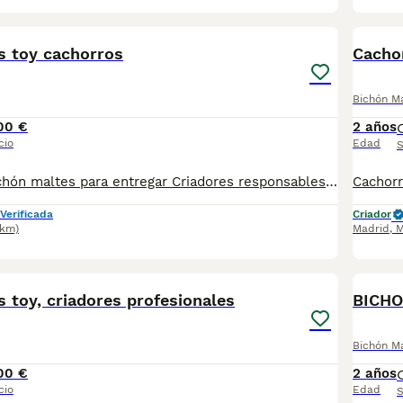
4
s toy cachorros
Cacho
Bichón M
00 €
2 años
cio
Edad
S
Cachorros de bichón maltes para entregar Criadores responsables de la raza Criados en el mejor ambiente natural. 12000 m2 en plena naturaleza. altodelpago.es @altodelpago tlf 679 67 30 10 Contacta con nosotros para obtener una información más detallada y saber disponibilidad de nuestros ejemplares. pedimos seriedad
Verificada
Criador
8km)
Madrid
,
M
5
 toy, criadores profesionales
BICHO
Bichón M
00 €
2 años
cio
Edad
S