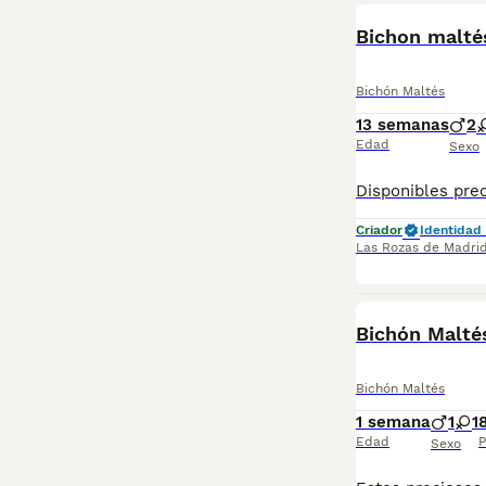
Lee nuestra
pág
BOOST
Bichon malté
Bichón Maltés
13 semanas
2
Edad
Sexo
Criador
Identidad 
Las Rozas de Madri
Bichón Malté
Bichón Maltés
1 semana
1
1
Edad
P
Sexo