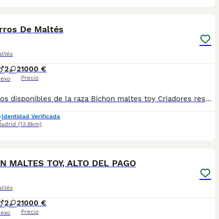
3
rros De Maltés
altés
2
2
1000 €
Precio
exo
Cachorros disponibles de la raza Bichon maltes toy Criadores responsables y profesionales. Exigimos seriedad. Posibilidad de ver a los ejemplares en su lugar de nacimiento junto con sus padres. Se entregan con toda su documentación en regla. tlf 679 67 30 10 preferimos una llamada teléfonica para resolver dudas, pero podeis conocernos en altodelpago.es intagram@altodelpago
Identidad Verificada
adrid
(13.8km)
5
N MALTES TOY, ALTO DEL PAGO
altés
2
2
1000 €
Precio
exo