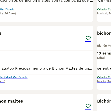
Estos preciosos cachorros de Bichon Maltés son la compañía que necesitas, cariñosos y te acompañarán allá donde vayas siempre ❤️🐶. Se entregan a los 2️⃣ meses de edad con: 2️⃣ Vacunas 🪪 Microchip ✈️ Pasaporte Veterinario Oficial 2️⃣ Desparasitaciones En el contrato de compraventa se especifican las garantías sanitarias 📑🏥. En Centro Canino Cauca nuestra prioridad es la cría responsable para una salud excelente tanto para las madres como para los cachorros, más de 20 años de experiencia nos avalan con clientes satisfechos por toda España 🇪🇸. Nuestra página web: https://centrocauca.es/ ¡CONTÁCTANOS! 🫵🐶. 638009917 📞.
Verificada
Criador
Co
d
(146.8km)
Madrid
,
M
18
s
bicho
Bichón M
10 sem
Edad
📞 613283995 WhatsApp Preciosa hembra de Bichon Maltes de linea coreana , esta preciosidad es la de las fotos una maravilla de cachorrita criada en familia Entregamos nuestros pequeños cachorritos con todas las garantías y cuidados necesarios , disponemos de núcleo zoológico para crianza y venta de nuestros cachorros . ✅Desparasitaciones y vacunas correspondientes a su edad . ✅Cartilla de vacunación . ✅Revisiones veterinarias . ✅Garantías víricas de 15 días . ✅Garantías genéticas de un año . Seriedad , confianza y bienestar animal son nuestra prioridad . También ofrecemos transporte propio para nuestros pequeños cachorros a toda la península , el pago lo podéis hacer contra reembolso . (con coste adicional) . Mandamos a toda España . Disponemos de varias razas Si no esta la raza que queréis llámanos , intentaremos encontrártela , trabajamos con los mejores criadores de España .
dentidad Verificada
Criador
Co
8km)
Novés
,
To
4
1
hon maltes
Bichó