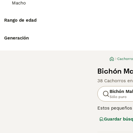
Macho
Rango de edad
Generación
Cachorro
Bichón Ma
38 Cachorros en
Bichón Ma
Sólo puro
Estos pequeños 
independiente. A
Guardar bús
por una buena r
Bichón Maltés ti