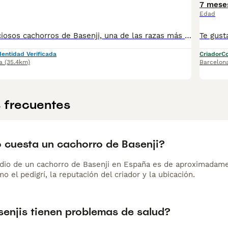
7 mese
Edad
Disponibles preciosos cachorros de Basenji, una de las razas más antiguas, elegantes y especiales del mundo. Conocido como el “perro que no ladra”, el Basenji destaca por su carácter inteligente, limpio e independiente. Criados en entorno natural, con socialización temprana y atención individualizada desde los primeros días, nuestros cachorros crecen equilibrados, seguros y bien adaptados a la vida familiar. El Basenji es ideal para personas que buscan un perro: ✨ Muy limpio y sin olor ✨ De pelo corto y mínima muda ✨ Activo, curioso y muy inteligente ✨ Con personalidad única y vínculo fuerte con su familia Trabajamos con pocas camadas al año, priorizando siempre la salud, el carácter y la calidad. 🔹 Padres cuidadosamente seleccionados y testados, libres de enfermedades genéticas 🔹 Criador profesional desde 1998 🔹 Proyecto serio, legal y con garantías reales 📄 Se entregan a partir de los 60 días, con: • Cartilla sanitaria oficial • Vacunas y desparasitaciones al día • Microchip • Pedigree LOE • Contrato de venta • Garantía escrita conforme a la ley • Revisión veterinaria completa por escrito Buscamos familias responsables, conscientes de que el Basenji es una raza primitiva con carácter propio, que necesita comprensión, ejercicio y vínculo. 📍 La Granja de Flix (Tarragona) 📅 Visitas con cita previa 👉 Si buscas un Basenji exclusivo, criado con experiencia, seriedad y compromiso, contáctanos para más información y reservas.
dentidad Verificada
Criador
Co
a
(35.4km)
Barcelon
 frecuentes
 cuesta un cachorro de Basenji?
dio de un cachorro de Basenji en España es de aproximadame
o el pedigrí, la reputación del criador y la ubicación.
senjis tienen problemas de salud?