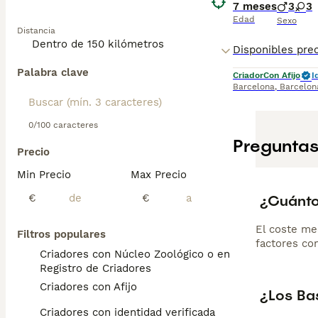
7 meses
3
3
Edad
Sexo
Distancia
Palabra clave
Criador
Con Afijo
I
Barcelona
,
Barcelon
0/100 caracteres
Preguntas
Precio
Min Precio
Max Precio
¿Cuánto
€
€
El coste me
Filtros populares
factores com
Criadores con Núcleo Zoológico o en el
Registro de Criadores
Criadores con Afijo
¿Los Ba
Criadores con identidad verificada