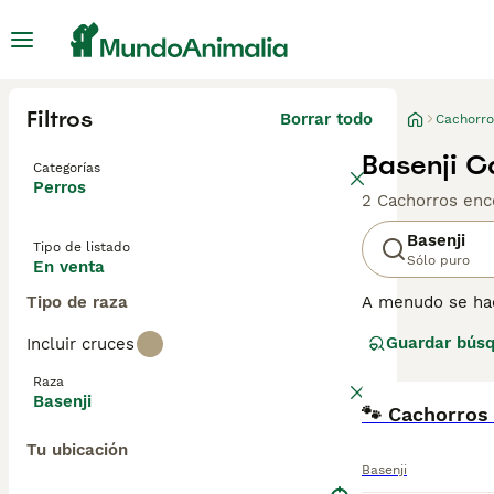
Filtros
Borrar todo
Cachorro
Basenji C
Categorías
Perros
2 Cachorros enc
Basenji
Tipo de listado
Sólo puro
En venta
Tipo de raza
A menudo se hac
aunque no 'ladr
Guardar bús
Incluir cruces
parecidos a los 
sus patas para l
Raza
Basenji
Lee nuestra
🐾 Cachorros 
pág
Tu ubicación
Basenji