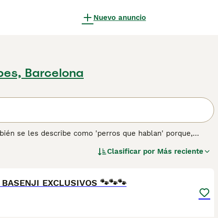
Nuevo anuncio
bes, Barcelona
bién se les describe como 'perros que hablan' porque,
ido. Son perros extremadamente limpios, lo que los hace más
Clasificar por
Más reciente
sucian el pelaje. Al igual que los gatos, los Basenji usan
4
n sobre esta raza de perro.
 BASENJI EXCLUSIVOS 🐾🐾🐾