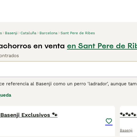
s
Basenji
Cataluña
Barcelona
Sant Pere de Ribes
achorros en venta
en Sant Pere de Ri
ontrados
e referencia al Basenji como un perro 'ladrador', aunque tam
an' como otros perros, emiten su propio y característico son
queda
gatos que a otros perros, y pasarán horas acicalándose si se en
10
1
impiarse, por lo que rara vez huelen mal.
Basenji Exclusivos 🐾
ina de consejos de compra de Basenji
para obtener informació
🐾🐾
Basenji