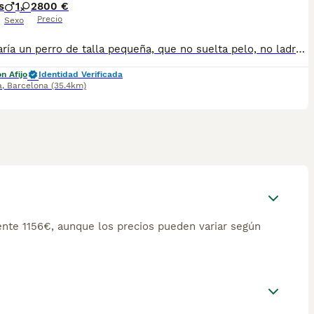
s
1
2
800 €
Precio
Sexo
Te gustaría un perro de talla pequeña, que no suelta pelo, no ladra, super limpio, que no huele mal, hipo alergénico , activo y muy listo? Aquí tienes los Basenji! Una raza africana unica ! Se adapta a la vida en piso y en el campo. Fuertes y sanos. Llamanos para saber mas! Tel 610621032
n Afijo
Identidad Verificada
a
,
Barcelona
(35.4km)
nte 1156€, aunque los precios pueden variar según