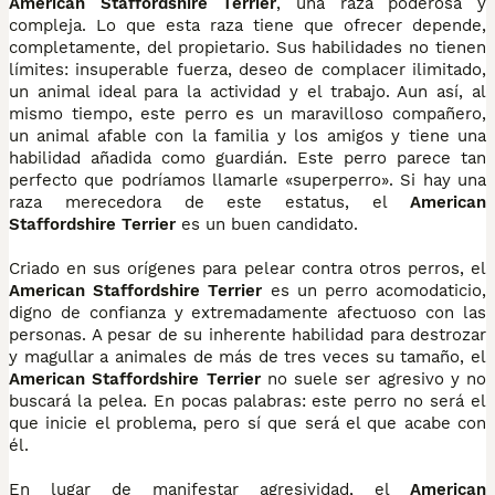
American Staffordshire Terrier
, una raza poderosa y
compleja. Lo que esta raza tiene que ofrecer depende,
completamente, del propietario. Sus habilidades no tienen
límites: insuperable fuerza, deseo de complacer ilimitado,
un animal ideal para la actividad y el trabajo. Aun así, al
mismo tiempo, este perro es un maravilloso compañero,
un animal afable con la familia y los amigos y tiene una
habilidad añadida como guardián. Este perro parece tan
perfecto que podríamos llamarle «superperro». Si hay una
raza merecedora de este estatus, el
American
Staffordshire Terrier
es un buen candidato.
Criado en sus orígenes para pelear contra otros perros, el
American Staffordshire Terrier
es un perro acomodaticio,
digno de confianza y extremadamente afectuoso con las
personas. A pesar de su inherente habilidad para destrozar
y magullar a animales de más de tres veces su tamaño, el
American Staffordshire Terrier
no suele ser agresivo y no
buscará la pelea. En pocas palabras: este perro no será el
que inicie el problema, pero sí que será el que acabe con
él.
En lugar de manifestar agresividad, el
American