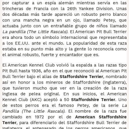
por capturar a un espía alemán mientras servía en las
trincheras de Francia con la 26th Yankee Division. Unas
dos décadas más tarde apareció un robusto perro blanco
con una mancha negra en un ojo, llamado Petey, que
actuaba junto con un entrañable grupo de niños llamado
La pandilla (The Little Rascals)
. El American Pit Bull Terrier
era ahora todo un símbolo internacional que representaba
a los EE.UU. ante el mundo. La popularidad de esta raza
estaba en su punto más alto y la gente lo reconocía como
el animal robusto, fuerte y encantador que es.
El American Kennel Club volvió la espalda a las razas tipo
Pit Bull hasta 1936, año en el que reconoció al American Pit
Bull Terrier bajo el alias de
Staffordshire Terrier
, nombrado
así en honor a los mineros de Staffordshire (Inglaterra),
que tuvieron mucho que ver en la creación de la raza
inglesa de pelea original. En sus inicios, el American
Kennel Club (AKC) aceptó a 50
Staffordshire Terrier
. Uno
de estos perros era el famoso Petey, de la serie
La
Pandilla (The Little Rascals)
. El nombre de la raza fue
cambiado en 1972 por el de
American Staffordshire
Terrier
, para diferenciarlo del Staffordshire Bull Terrier de
Inglaterra, el antepasado de los perros americanos, que