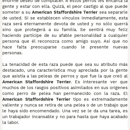
enorme deseo de complacer. A estos perros les encanta la
gente y estar con ella. Quizá, el peor castigo al que puede
someter a su
American Staffordshire Terrier
sea separarle
de usted. Si se establecen vínculos inmediatamente, esta
raza será eternamente devota de usted y no sólo querrá
sino que protegerá a su familia. Se sentirá muy feliz
haciendo partícipe de su afable personalidad a cualquier
persona que él reconozca como amigo suyo. Así que no
hace falta preocuparse cuando le presente nuevas
personas.
La tenacidad de esta raza puede que sea su atributo más
destacado, una característica muy apreciada por la gente
que asistía a las peleas de perros y que fue la que creó al
American Staffordshire Terrier
. Es interesante ver que
muchos de los rasgos positivos asimilados en sus orígenes
como perro de pelea han permanecido con la raza. El
American Staffordshire Terrier
tipo es extremadamente
valiente y nunca se retira de una pelea o de un trabajo que
le haya sido encomendado. Una vez se le da una tarea, es
un trabajador incansable y no para hasta que haya acabado
la labor.