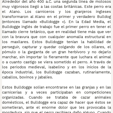
Alrededor del año 400 a.C. una segunda línea de molosos
muy vigorosos llegó a las costas británicas. Este perro era
el Alano. Los carniceros y los granjeros ingleses
transformaron al Alano en el primer y verdadero Bulldog
(entonces llamado «Bulldogge »). En la Edad Media, el
Bulldogge inglés de trabajo fue el primer perro en tener el
llamado cierre tetánico, que en realidad tiene más que ver
con la bravura que con cualquier anomalía estructural en
los maxilares. Estos Bulldogge tenían la habilidad de
perseguir, capturar y quedar colgando de los ollares, el
pómulo o la garganta de un gran herbívoro y no dejarlo
marchar, sin importar lo fieramente que luchara el animal
o a cuanto castigo se viera sometido el perro. A través de
los periodos medieval, isabelino y en los inicios de la
época industrial, los Bulldogge cazaban, rutinariamente,
caballos, bovinos y jabalíes.
Estos Bulldogge solían encontrarse en las granjas y en las
carnicerías y a veces participaban en competiciones
organizadas. Cuando se trataba de cazar animales
domésticos, el Bulldogge era capaz de hacer que éstos se
sometieran, ante el enorme dolor que les provocaba la
mordedura, sin que el perro recibiera daño alguno. Cuando