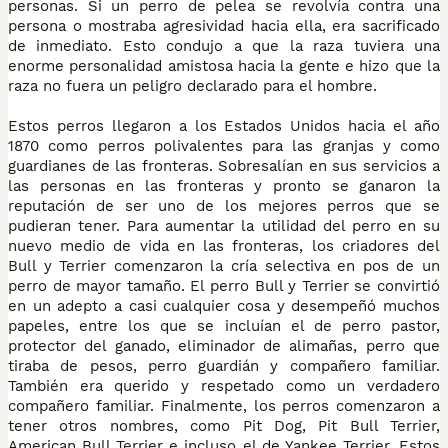
personas. Si un perro de pelea se revolvía contra una
persona o mostraba agresividad hacia ella, era sacrificado
de inmediato. Esto condujo a que la raza tuviera una
enorme personalidad amistosa hacia la gente e hizo que la
raza no fuera un peligro declarado para el hombre.
Estos perros llegaron a los Estados Unidos hacia el año
1870 como perros polivalentes para las granjas y como
guardianes de las fronteras. Sobresalían en sus servicios a
las personas en las fronteras y pronto se ganaron la
reputación de ser uno de los mejores perros que se
pudieran tener. Para aumentar la utilidad del perro en su
nuevo medio de vida en las fronteras, los criadores del
Bull y Terrier comenzaron la cría selectiva en pos de un
perro de mayor tamaño. El perro Bull y Terrier se convirtió
en un adepto a casi cualquier cosa y desempeñó muchos
papeles, entre los que se incluían el de perro pastor,
protector del ganado, eliminador de alimañas, perro que
tiraba de pesos, perro guardián y compañero familiar.
También era querido y respetado como un verdadero
compañero familiar. Finalmente, los perros comenzaron a
tener otros nombres, como Pit Dog, Pit Bull Terrier,
American Bull Terrier e incluso el de Yankee Terrier. Estos