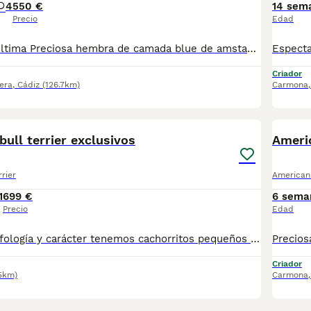
4
550 €
14 sem
Precio
Edad
Tlf 653259684 Última Preciosa hembra de camada blue de amstaff Padres con pedigree y pruebas de salud Se entregan con todo acorde a su edad por veterinario, vacunas, desparasitaciones interna y externa, cartilla sanitaria y con pienso pro plan para evitar un cambio brusco en su alimentación Criados en contacto con mis hijos en familia Se pueden enviar a cualquier parte Te ponemos en contacto con empresas especialista en transporte de mascotas, te ayudamos en el proceso, tenemos experiencia Podemos dar referencia No somos ni intermediarios, ni revendedores, criadero profesional familiar, nuestros cachorros conviven con nosotros Son fotos reales de los cachorros!! Llámame y hablamos directamente, estamos para ayudaros a tener un ejemplar que te llene de orgullo y felicidad
Criador
era
,
Cádiz
(126.7km)
Carmona
15
2
bull terrier exclusivos
Americ
rrier
American 
1
699 €
6 sema
Precio
Edad
De la mejor morfología y carácter tenemos cachorritos pequeños de american pit bull terrier en colores como blue y blue merles nos quedan una pareja seria macho blue merle y hembra blue, les tenemos en Málaga pero se pueden entregar en cualquier parte de epaaña ofreciendo transporte de confianza para más info pregunte sin compromiso.
Criador
.5km)
Carmona