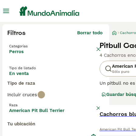
Filtros
Borrar todo
Cachorro
Pitbull C
Categorías
Perros
4 Cachorros enc
American P
Tipo de listado
Sólo puro
En venta
Tipo de raza
Un pitbull no es
ciertas caracter
Guardar bús
Incluir cruces
Staffordshire Ter
registradas. Co
Raza
American Pit Bull Terrier
Cachorros bl
Tu ubicación
American Pit Bull Te