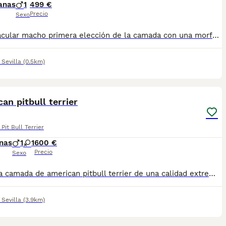
anas
1
499 €
Precio
Sexo
Espectacular macho primera elección de la camada con una morfología increíble Black & White posibilidad de enviar a cualquier punto de España.
,
Sevilla
(0.5km)
6
an pitbull terrier
Pit Bull Terrier
nas
1
1
600 €
Precio
Sexo
Preciosa camada de american pitbull terrier de una calidad extrema perros con hueso color estructura y carácter, se entregan vacunados desparasitados y pasaporte europeo, posibilidad de pedigree y de enviar a cualquier punto de España.
,
Sevilla
(3.9km)