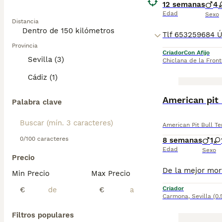
12 semanas
4
Edad
Sexo
Distancia
Provincia
Criador
Con Afijo
Sevilla (3)
Chiclana de la Front
Cádiz (1)
American pit 
Palabra clave
American Pit Bull Te
0/100 caracteres
8 semanas
1
Edad
Sexo
Precio
Min Precio
Max Precio
Criador
€
€
Carmona
,
Sevilla
(0
Filtros populares