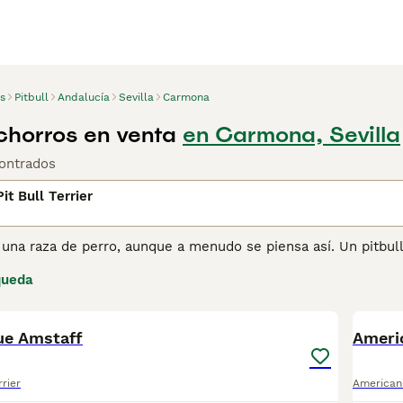
s
Pitbull
Andalucía
Sevilla
Carmona
achorros en venta
en Carmona, Sevilla
ontrados
it Bull Terrier
 una raza de perro, aunque a menudo se piensa así. Un pitbul
ísticas, como una mandíbula ancha y una estructura atlética. El 
queda
rier, el Staffordshire Bull Terrier, el Dogo Argentino, el Bull 
6
1
nsulta
nuestra página de consejos sobre el Pitbull Terrier
para 
ue Amstaff
Americ
rrier
American 