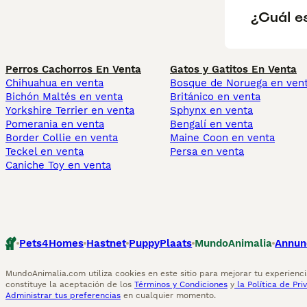
¿Cuál es
Perros Cachorros En Venta
Gatos y Gatitos En Venta
Chihuahua en venta
Bosque de Noruega en ven
Bichón Maltés en venta
Británico en venta
Yorkshire Terrier en venta
Sphynx en venta
Pomerania en venta
Bengalí en venta
Border Collie en venta
Maine Coon en venta
Teckel en venta
Persa en venta
Caniche Toy en venta
Pets4Homes
Hastnet
PuppyPlaats
MundoAnimalia
Annun
MundoAnimalia.com utiliza cookies en este sitio para mejorar tu experiencia
constituye la aceptación de los
Términos y Condiciones
y
la Política de Pri
Administrar tus preferencias
en cualquier momento.