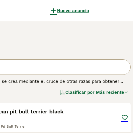
Nuevo anuncio
l se crea mediante el cruce de otras razas para obtener
American Pitbull Terrier, el Indian Bull Terrier, el American
Clasificar por
Más reciente
Terrier y el Bulldog se utilizan para hacer cruces de razas no
3
obtener más información sobre esta raza.
an pit bull terrier black
Pit Bull Terrier