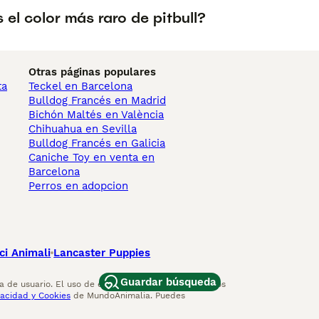
 el color más raro de pitbull?
Otras páginas populares
ta
Teckel en Barcelona
Bulldog Francés en Madrid
Bichón Maltés en València
Chihuahua en Sevilla
Bulldog Francés en Galicia
Caniche Toy en venta en
Barcelona
Perros en adopcion
ci Animali
Lancaster Puppies
Guardar búsqueda
 de usuario. El uso de este sitio web y otros servicios
vacidad y Cookies
de MundoAnimalia. Puedes