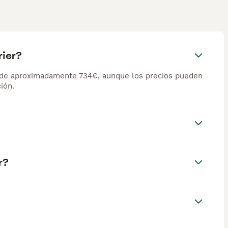
rier?
s de aproximadamente 734€, aunque los precios pueden
ión.
r?