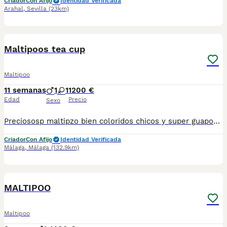
Criador
Con Afijo
Identidad Verificada
Arahal
,
Sevilla
(23km)
2
Maltipoos tea cup
Maltipoo
11 semanas
1
1
1200 €
Edad
Precio
Sexo
Preciososp maltipzo bien coloridos chicos y super guapos padres de 2 kilos mu7 chioca ...para mas información llámame al 615080706
Criador
Con Afijo
Identidad Verificada
Málaga
,
Málaga
(132.9km)
1
MALTIPOO
Maltipoo