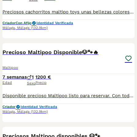
Preciosos cachorritos maltipo toys unas bellezas colores difuminados muy guapos machos y hembras se entregan al dia de todo para mas información llámame al 615080706
Criador
Con Afijo
Identidad Verificada
Málaga
,
Málaga
(132.9km)
3
Precioso Maltipoo Disponible🐶🐾🔥
Maltipoo
7 semanas
1
1200 €
Edad
Precio
Sexo
Disponible precioso Maltipoo listo para reservar. Con toda la documentación al día, vacunado,desparasitado y con la cartilla adecuada a su edad. Estamos en Sevilla, también disponemos de transporte. Criados en ambiente familiar súper cariñosos y sociables. Pregunten sin compromiso
Criador
Identidad Verificada
Málaga
,
Málaga
(132.9km)
3
Preciosos Maltipoo disponibles 🐶🐾