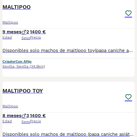
MALTIPOO
Maltipoo
9 meses
2
1400 €
Edad
Precio
Sexo
Disponibles solo machos de maltipoo toy(papa caniche asiático y mamá bichon maltes toy) . Listos para entregar.Posibilidad de envío en la Península. Mas información llamadas o WhatsApp 672 74 54 09 Pvp 1.400€
Criador
Con Afijo
Sevilla
,
Sevilla
(34.9km)
1
MALTIPOO TOY
Maltipoo
8 meses
3
1400 €
Edad
Precio
Sexo
Disponibles solo machos de maltipoo (papa caniche asiático y mamá bichon maltes toy) . Listos para entregar.Posibilidad de envío en la Península. Mas información llamadas o WhatsApp 672 74 54 09 Pvp 1.400