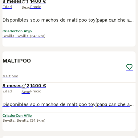
8 meses
1
1400 €
Edad
Precio
Sexo
Disponibles solo machos de maltipoo toy(papa caniche asiático y mamá bichon maltes toy) . Listos para entregar.Posibilidad de envío en la Península. Mas información llamadas o WhatsApp 672 74 54 09 Pvp 1.400€
Criador
Con Afijo
Sevilla
,
Sevilla
(34.9km)
1
MALTIPOO
Maltipoo
8 meses
2
1400 €
Edad
Precio
Sexo
Disponibles solo machos de maltipoo toy(papa caniche asiático y mamá bichon maltes toy) . Listos para entregar.Posibilidad de envío en la Península. Mas información llamadas o WhatsApp 672 74 54 09 Pvp 1.400€
Criador
Con Afijo
Sevilla
,
Sevilla
(34.9km)
1