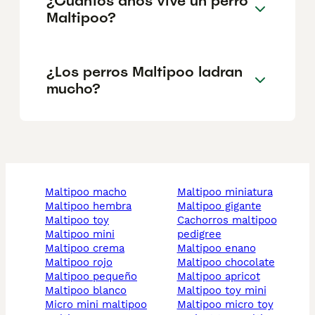
¿Cuántos años vive un perro
Maltipoo?
¿Los perros Maltipoo ladran
mucho?
maltipoo macho
maltipoo miniatura
maltipoo hembra
maltipoo gigante
maltipoo toy
cachorros maltipoo
maltipoo mini
pedigree
maltipoo crema
maltipoo enano
maltipoo rojo
maltipoo chocolate
maltipoo pequeño
maltipoo apricot
maltipoo blanco
maltipoo toy mini
micro mini maltipoo
maltipoo micro toy