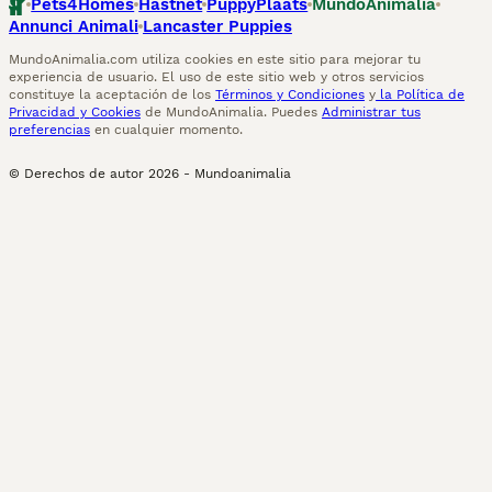
Pets4Homes
Hastnet
PuppyPlaats
MundoAnimalia
Annunci Animali
Lancaster Puppies
MundoAnimalia.com utiliza cookies en este sitio para mejorar tu
experiencia de usuario. El uso de este sitio web y otros servicios
constituye la aceptación de los
Términos y Condiciones
y
la Política de
Privacidad y Cookies
de MundoAnimalia. Puedes
Administrar tus
preferencias
en cualquier momento.
© Derechos de autor
2026
-
Mundoanimalia