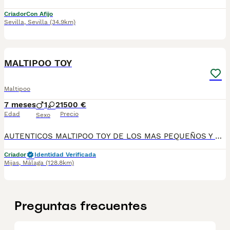
Criador
Con Afijo
Sevilla
,
Sevilla
(34.9km)
2
MALTIPOO TOY
Maltipoo
7 meses
1
2
1500 €
Edad
Precio
Sexo
AUTENTICOS MALTIPOO TOY DE LOS MAS PEQUEÑOS Y PELUDITOS, COLOR BLANCO Y CREMA, PRECIOSOS Y CRIADOS EN CASA, TOTALMENTE FAMILIAR. CONTROLADOS POR VETERINARIOS.
Criador
Identidad Verificada
Mijas
,
Málaga
(128.8km)
Preguntas frecuentes