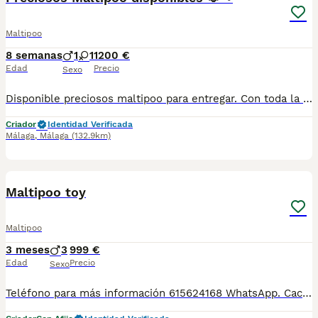
Maltipoo
8 semanas
1
1
1200 €
Edad
Precio
Sexo
Disponible preciosos maltipoo para entregar. Con toda la documentación al día, vacunado,desparasitado y con la cartilla adecuada a su edad. Estamos en Sevilla, también disponemos de transporte. Criados en ambiente familiar súper cariñosos y sociables. Pregunten sin compromiso
Criador
Identidad Verificada
Málaga
,
Málaga
(132.9km)
1
3
Maltipoo toy
Maltipoo
3 meses
3
999 €
Edad
Precio
Sexo
Teléfono para más información 615624168 WhatsApp. Cachorros maltipoo solo machos. Nuestra manera de trabajar siempre está basada en una cria y selección responsable respetando en todo momento el bienestar animal y criando a nuestros peques en un ambiente familiar. Se entregan con 60 dias en adelante desparasitados con cartilla y revisión veterinaria. Garantía sanitaria frente enfermedades viricas desde que salen de casa y durante el periodo de incubación. Entregamos en toda España, disponemos de transporte de mascotas legalizado, totalmente acondicionado y siempre bajo la supervision de profesionales.