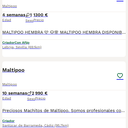
Maltipoo
4 semanas
1
1300 €
Edad
Precio
Sexo
MALTIPOO HEMBRA 🩷 🐶🌸 MALTIPOO HEMBRA DISPONIBLE EN MASCOTAS DEL SUR 🌸🐶 En Mascotas del Sur tenemos disponible una preciosa Maltipoo hembra, criada con mucho cariño, atención personalizada y en un ambiente familiar, donde recibe todos los cuidados necesarios para crecer sana, feliz y bien socializada. Somos un criadero con Núcleo Zoológico autorizado, licencia de apertura y código de explotación, ofreciendo confianza, transparencia y todas las garantías en cada uno de nuestros cachorros. 📍 Ubicados en Sevilla 📞 611 723 226 📸 Instagram: @mimascotasdelsur057 Descubre más fotos y vídeos reales de nuestros cachorros. Nuestra cachorrita se entrega: ✅ Revisada por veterinario. ✅ Con microchip. ✅ Pasaporte y cartilla sanitaria. ✅ Vacunada y desparasitada. ✅ Contrato con garantías víricas y congénitas. 🚚 Realizamos envíos a toda España. (El transporte no está incluido en el precio del cachorro). También ofrecemos: 🏡 Recogida en nuestras instalaciones. 📱 Videollamada antes de la reserva. 🔒 Posibilidad de reserva y pago contrareembolso. 💶 El precio publicado es el precio real. 🐾 Criada con cariño, socialización y atención diaria para que llegue perfectamente adaptada a su nuevo hogar. Solo buscamos familias responsables que le ofrezcan una vida llena de amor y cuidados. #Maltipoo #MaltipooHembra #MaltipooEspaña #CachorroMaltipoo #PerrosDeCompañia #MascotasDelSur057 #MascotasDelSur #CachorrosSevilla #CriaderoAutorizado #NucleoZoologico #PerrosFelices #CachorrosEspaña #AmorAnimal
Criador
Con Afijo
Lebrija
,
Sevilla
(69.1km)
3
Maltipoo
Maltipoo
10 semanas
2
990 €
Edad
Precio
Sexo
Preciosos Machitos de Maltipoo. Somos profesionales con años de experiencia. Diariamente mimamos y supervisamos a nuestros cachorritos. Entregamos con Revisión Veterinaria, Factura de compra, garantía vírica, formulario de reconocimiento de raza pura, junto con su cartilla de vacunación y desparasitacion al día de la entrega. Hacemos envíos a toda la península y Baleares mediante servicio propio de transporte. Posibilidad de pago contrareembolso. Para más información no dude en contactar con nosotros. TLF: 649297709. Solo atiendo wasap o tlf. Gracias
Criador
Sanlúcar de Barrameda
,
Cádiz
(95.7km)