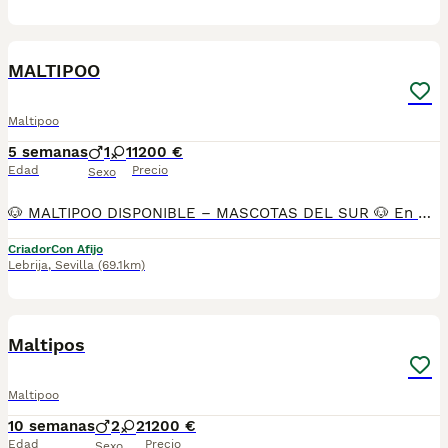
21
MALTIPOO
Maltipoo
5 semanas
1
1
1200 €
Edad
Precio
Sexo
🐶 MALTIPOO DISPONIBLE – MASCOTAS DEL SUR 🐶 En Mascotas del Sur, criadero autorizado con Núcleo Zoológico, licencia de apertura y código de explotación, disponemos de un precioso Maltipoo, criado con cariño en ambiente familiar en Sevilla. 📍 Ubicación: Sevilla 📞 Teléfono: 611 723 226 📸 Instagram: @mimascotasdelsur057 (donde podrás ver fotos y vídeos reales de nuestros cachorros). ✈️ Realizamos envíos a toda España. El precio del envío no está incluido en el precio del cachorro. También puedes recoger a tu cachorro directamente en nuestras instalaciones. 📹 Disponemos de videollamada para que puedas conocer al cachorro antes de realizar la reserva. 💳 Posibilidad de reserva y pago contrareembolso. 💰 El precio indicado en el anuncio es real. 🐾 Nuestros cachorros se entregan: • Microchip. • Pasaporte y cartilla sanitaria. • Vacunados y desparasitados según su edad. • Revisados por veterinario. • Contrato con garantías víricas y congénitas. Nuestros cachorros crecen en un entorno familiar, rodeados de cariño y con una correcta socialización desde sus primeras semanas, favoreciendo un carácter equilibrado y una excelente adaptación a su nuevo hogar. Solo atendemos a personas realmente interesadas en ofrecer un hogar responsable y lleno de cariño. #maltipoo #maltipoopuppy #maltipoolove #maltipooespaña #cachorrosmaltipoo #perrospequeños #cachorrosdisponibles #cachorrosespaña #mascotasdelsur #criaderoespaña #perrosdecompañia #doglover #puppiesofinstagram #sevilla #perrossevilla
Criador
Con Afijo
Lebrija
,
Sevilla
(69.1km)
5
Maltipos
Maltipoo
10 semanas
2
2
1200 €
Edad
Precio
Sexo