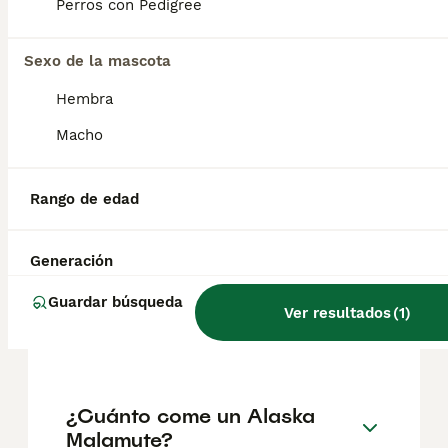
Perros con Pedigree
ubicación.
Sexo de la mascota
¿Alaskan Malamute es raza
Hembra
peligrosa?
Macho
¿Qué es mejor, Alaska
Rango de edad
Malamute o Husky?
Generación
¿Cuál es la fuerza de
Guardar búsqueda
mordida del Alaskan
Ver resultados
(
1
)
Malamute?
¿Cuánto come un Alaska
Malamute?