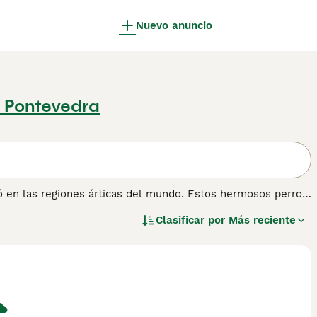
Nuevo anuncio
, Pontevedra
 en las regiones árticas del mundo. Estos hermosos perros
ro todavía es pequeño aquí en España, se están convirtiendo
Clasificar por
Más reciente
a y disfrutan compitiendo con equipos de perros. El
e fue criado para tirar de trineos a largas distancias en
 no mascotas, y son muy apreciados en Groenlandia, donde un
ón.
información sobre esta raza de perro.