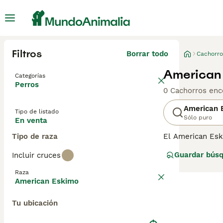
Filtros
Borrar todo
Cachorro
American 
Categorías
Perros
0 Cachorros enc
American 
Tipo de listado
Sólo puro
En venta
Tipo de raza
El American Esk
son reconocidos
Guardar bús
Incluir cruces
en una opción po
American Eskimo,
Raza
condiciones difí
American Eskimo
renovado interés
Tu ubicación
Lee nuestra
pág