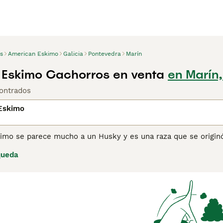
s
American Eskimo
Galicia
Pontevedra
Marín
Eskimo Cachorros en venta
en Marín
ontrados
Eskimo
imo se parece mucho a un Husky y es una raza que se originó
 por el Kennel Club y a lo largo de los años, aunque su núme
queda
pular entre las personas que están familiarizadas con la raz
 a menudo llamado Qimmiqs, tiene una gran resistencia, ya qu
ciles y en terreno ártico. Son verdaderos perros de trabajo,
 por el patrimonio cultural ha salvado a la raza de la extinci
ina de consejos de compra de American Eskimo
para obtener 