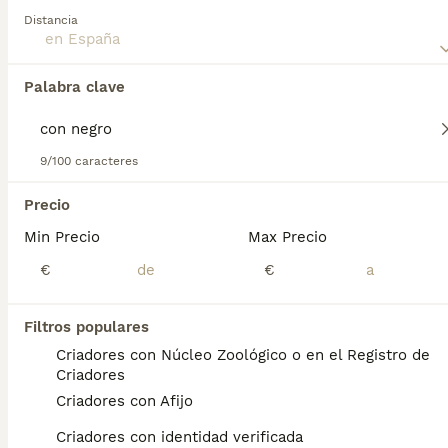
Pit Bull, gracias al uso de Bulldogs Americanos, Bulldogs
Distancia
Ingleses y Olde English Bulldogges en su crianza. Lee
nuestra página de consejos de compra de American Bully
para obtener información sobre esta raza de perro.
Palabra clave
Encontramos 0 American Bully Con negro
Cachorros en venta.
Si deseas exactamente esta búsqueda guarda tu 
9/100 caracteres
búsqueda y espera el resultado perfecto:
Precio
Guardar búsqueda
Min Precio
Max Precio
€
€
Preguntas frecuentes
Filtros populares
Criadores con Núcleo Zoológico o en el Registro de
¿Cuánto cuesta un cachorro
Criadores
de American Bully?
Criadores con Afijo
El coste medio de un cachorro de American
Criadores con identidad verificada