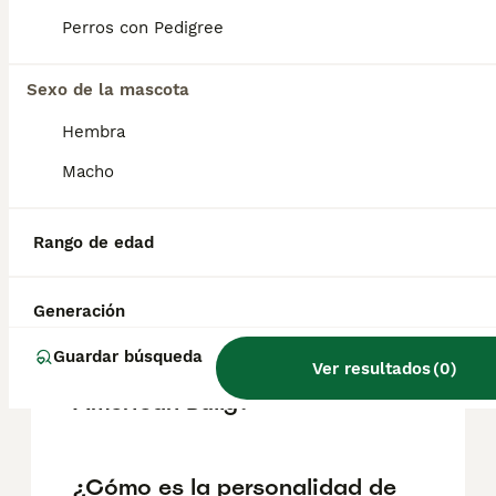
Bully en España es de aproximadamente
1034€, aunque los precios pueden variar
Perros con Pedigree
según factores como el pedigrí, la
reputación del criador y la ubicación.
Sexo de la mascota
Hembra
¿Es el American Bully una
Macho
raza peligrosa en España?
Rango de edad
¿Es el American Bully
adecuado para niños?
Generación
Guardar búsqueda
Ver resultados
(
0
)
¿Cuántos años vive un
American Bully?
¿Cómo es la personalidad de