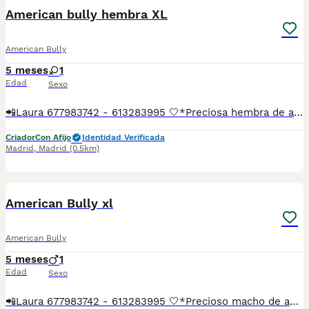
American bully hembra XL
American Bully
5 meses
1
Edad
Sexo
📲Laura 677983742 - 613283995 🤍*Preciosa hembra de american Bully xl blue*🤍 ¿Buscas un nuevo compañero para tu hogar? ❤️ Tenemos preciosos cachorros listos para encontrar una familia responsable. ✅ Vacunados ✅ Desparasitados ✅ Cartilla sanitaria ✅ Garantías incluidas ✅ Máxima atención y cuidado Se hacen envíos a toda España: Andalucía: Almería, Cádiz, Córdoba, Granada, Huelva, Jaén, Málaga, Sevilla.Aragón: Huesca, Teruel, Zaragoza.Asturias: Oviedo.Baleares: Palma.Canarias: Las Palmas de Gran Canaria, Santa Cruz de Tenerife.Cantabria: Santander.Castilla-La Mancha: Albacete, Ciudad Real, Cuenca, Guadalajara, Toledo.Castilla y León: Ávila, Burgos, León, Palencia, Salamanca, Segovia, Soria, Valladolid, Zamora.Cataluña: Barcelona, Gerona (Girona), Lérida (Lleida), Tarragona.Comunidad Valenciana: Alicante, Castellón de la Plana, Valencia.Extremadura: Badajoz, Cáceres.Galicia: La Coruña (A Coruña), Lugo, Orense (Ourense), Pontevedra.La Rioja: Logroño.Madrid: Madrid.Murcia: Murcia.Navarra: Pamplona.País Vasco: Bilbao (Vizcaya), San Sebastián (Guipúzcoa), Vitoria (Álava). 🐾 Cachorros sanos, sociables y criados con mucho cariño. 📲 ¡Pregunta sin compromiso por disponibilidad, fotos y precios por mensaje privado!
Criador
Con Afijo
Identidad Verificada
Madrid
,
Madrid
(0.5km)
3
American Bully xl
American Bully
5 meses
1
Edad
Sexo
📲Laura 677983742 - 613283995 🤍*Precioso macho de american bully XL*🤍 ¿Buscas un nuevo compañero para tu hogar? ❤️ Tenemos preciosos cachorros listos para encontrar una familia responsable. ✅ Vacunados ✅ Desparasitados ✅ Cartilla sanitaria ✅ Garantías incluidas ✅ Máxima atención y cuidado Se hacen envíos a toda España: Andalucía: Almería, Cádiz, Córdoba, Granada, Huelva, Jaén, Málaga, Sevilla.Aragón: Huesca, Teruel, Zaragoza.Asturias: Oviedo.Baleares: Palma.Canarias: Las Palmas de Gran Canaria, Santa Cruz de Tenerife.Cantabria: Santander.Castilla-La Mancha: Albacete, Ciudad Real, Cuenca, Guadalajara, Toledo.Castilla y León: Ávila, Burgos, León, Palencia, Salamanca, Segovia, Soria, Valladolid, Zamora.Cataluña: Barcelona, Gerona (Girona), Lérida (Lleida), Tarragona.Comunidad Valenciana: Alicante, Castellón de la Plana, Valencia.Extremadura: Badajoz, Cáceres.Galicia: La Coruña (A Coruña), Lugo, Orense (Ourense), Pontevedra.La Rioja: Logroño.Madrid: Madrid.Murcia: Murcia.Navarra: Pamplona.País Vasco: Bilbao (Vizcaya), San Sebastián (Guipúzcoa), Vitoria (Álava). 🐾 Cachorros sanos, sociables y criados con mucho cariño. 📲 ¡Pregunta sin compromiso por disponibilidad, fotos y precios por mensaje privado!