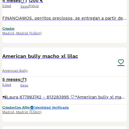
4 meses
1
1200 €
Edad
Precio
Sexo
FINANCIAMOS. perritos preciosos, se entregan a partir de 2 meses y medio de edad, con mínimo 2 vacunas y 2 desparasitaciones. Se entregan con garantía vírica y genética. Con el microchip, su cartilla oficial, contrato de compra y factura. Compra responsablemente en un criador especializado, oficial y homologado con núcleo zoológico. Llámanos para más información. Los precios varían en función de la raza, edad, color y línea del cachorros
Criador
Madrid
,
Madrid
(0.5km)
3
American bully macho xl lilac
American Bully
5 meses
1
Edad
Sexo
📲Laura 677983742 - 613283995 🤍*American bully xl macho lilac *🤍 ¿Buscas un nuevo compañero para tu hogar? ❤️ Tenemos preciosos cachorros listos para encontrar una familia responsable. ✅ Vacunados ✅ Desparasitados ✅ Cartilla sanitaria ✅ Garantías incluidas ✅ Máxima atención y cuidado Se hacen envíos a toda España: Andalucía: Almería, Cádiz, Córdoba, Granada, Huelva, Jaén, Málaga, Sevilla.Aragón: Huesca, Teruel, Zaragoza.Asturias: Oviedo.Baleares: Palma.Canarias: Las Palmas de Gran Canaria, Santa Cruz de Tenerife.Cantabria: Santander.Castilla-La Mancha: Albacete, Ciudad Real, Cuenca, Guadalajara, Toledo.Castilla y León: Ávila, Burgos, León, Palencia, Salamanca, Segovia, Soria, Valladolid, Zamora.Cataluña: Barcelona, Gerona (Girona), Lérida (Lleida), Tarragona.Comunidad Valenciana: Alicante, Castellón de la Plana, Valencia.Extremadura: Badajoz, Cáceres.Galicia: La Coruña (A Coruña), Lugo, Orense (Ourense), Pontevedra.La Rioja: Logroño.Madrid: Madrid.Murcia: Murcia.Navarra: Pamplona.País Vasco: Bilbao (Vizcaya), San Sebastián (Guipúzcoa), Vitoria (Álava). 🐾 Cachorros sanos, sociables y criados con mucho cariño. 📲 ¡Pregunta sin compromiso por disponibilidad, fotos y precios por mensaje privado!
Criador
Con Afijo
Identidad Verificada
Madrid
,
Madrid
(0.5km)
3