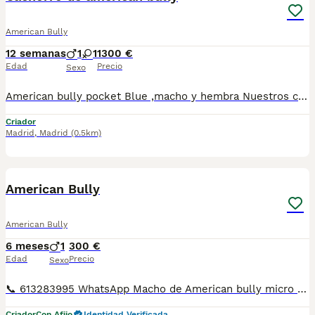
American Bully
12 semanas
1
1
1300 €
Edad
Precio
Sexo
American bully pocket Blue ,macho y hembra Nuestros cachorros se veían en un ambiente familiar ,sin jaulas ,con un respeto y exclusiva cria,somos respetuosos con el tiempo de destete ,cada cachorro necesita su tiempo.. Destetamos con un pienso de alta calidad , Cachorros revisados ,desde el nacimiento ,hasta la entrega por un veterinario competente ,buscando siempre el bienestar de nuestros animales.. Sociabilizados y equilibrados tanto padres como cachorros Se entregan con todo el protocolo veterinario legal,y garantías por escrito completas.. Tenemos servicio de entrega personalizado a cualquier punto de España,directo.. El precio puede cambiar tanto en sexo como en características del cachorro. Dejanos tú teléfono y te mandamos toda la información fotos y vídeos ..
Criador
Madrid
,
Madrid
(0.5km)
4
1
American Bully
American Bully
6 meses
1
300 €
Edad
Precio
Sexo
📞 613283995 WhatsApp Macho de American bully micro exotic chocolate , el precio que pone en el anuncio es de la reserva no del cachorro , precio del cachorro por WhatsApp o por teléfono gracias Entregamos nuestros pequeños cachorritos con todas las garantías y cuidados necesarios , disponemos de núcleo zoológico para crianza y venta de nuestros cachorros . ✅Desparasitaciones y vacunas correspondientes a su edad . ✅Cartilla de vacunación . ✅Revisiones veterinarias . ✅Garantías víricas de 15 días . ✅Garantías genéticas de un año . Seriedad , confianza y bienestar animal son nuestra prioridad . También ofrecemos transporte propio para nuestros pequeños cachorros a toda la península , el pago lo podéis hacer contra reembolso . (con coste adicional) . Mandamos a toda España . Disponemos de varias razas Si no esta la raza que queréis llámanos , intentaremos encontrártela , trabajamos con los mejores criadores de España .
Criador
Con Afijo
Identidad Verificada