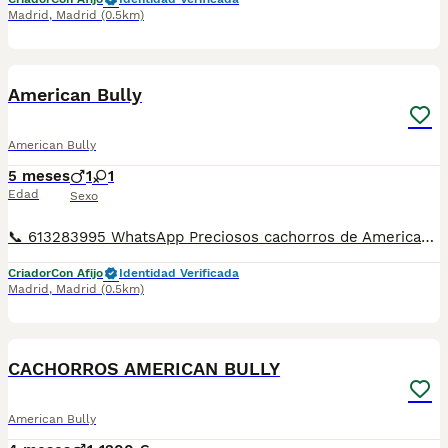
Madrid
,
Madrid
(0.5km)
6
4
American Bully
American Bully
5 meses
1
1
Edad
Sexo
📞 613283995 WhatsApp Preciosos cachorros de American Bully xl una pasada de cachorros . Entregamos nuestros pequeños cachorritos con todas las garantías y cuidados necesarios , disponemos de núcleo zoológico para crianza y venta de nuestros cachorros . ✅Desparasitaciones y vacunas correspondientes a su edad . ✅Cartilla de vacunación . ✅Revisiones veterinarias . ✅Garantías víricas de 15 días . ✅Garantías genéticas de un año . Seriedad , confianza y bienestar animal son nuestra prioridad . También ofrecemos transporte propio para nuestros pequeños cachorros a toda la península , el pago lo podéis hacer contra reembolso . (con coste adicional) . Mandamos a toda España . Disponemos de varias razas Si no esta la raza que queréis llámanos , intentaremos encontrártela , trabajamos con los mejores criadores de España .
Criador
Con Afijo
Identidad Verificada
Madrid
,
Madrid
(0.5km)
7
CACHORROS AMERICAN BULLY
American Bully