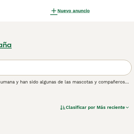
Nuevo anuncio
aña
humana y han sido algunas de las mascotas y compañeros
 razón. Son brillantes, inteligentes y leales a sus dueños.
 audacia y longevidad, estos perritos también son muy
mo en una casa.
Clasificar por
Más reciente
ón sobre esta raza de perro.