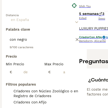
Shih Tzu
5 semanas
3
Distancia
Edad
Sexo
Palabra clave
Criador
Con Afijo
I
Benidorm
,
Alicante
9/100 caracteres
Precio
Preguntas
Min Precio
Max Precio
€
€
¿Cuánto
Filtros populares
El coste me
Criadores con Núcleo Zoológico o en el
factores com
Registro de Criadores
Criadores con Afijo