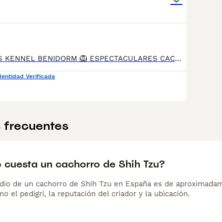
​LUXURY PUPPIES KENNEL BENIDORM 🦁 ESPECTACULARES CACHORROS SHIH-TZU MINIATURA (LÍNEA IMPERIAL) 🦁6️⃣0️⃣4️⃣3️⃣7️⃣0️⃣3️⃣3️⃣9️⃣ ​Selección exclusiva de cachorros Shih-Tzu de tamaño miniatura muy reducido, criados en ambiente familiar con un estándar de máxima belleza. Destacan por una morfología perfecta: patita muy corta, cuerpo compacto, espalda recta y unas caritas súper chatitas que te enamorarán. ​💎 CALIDAD DE PELAJE Y COLORES EXCLUSIVOS: Poseen un pelo de seda espectacular, con una densidad y textura óptimas (ideales para corte cachorro o mantener pelo largo. Disponibles en colores muy cotizados y difíciles de encontrar: ​Negros sólidos puros ​Bicolores Blanco y Negro ​📋 SALUD Y DOCUMENTACIÓN: ​Entregados con las vacunas correspondientes a su edad. ​Desparasitados interna y externamente. ​Cartilla sanitaria oficial firmada por veterinario colegiado y microchip implantado. ​Pedigree Opcional: Máxima pureza de raza garantizada (consúltanos condiciones). ​Garantías de salud víricas y genéticas por escrito mediante contrato. ​Carácter inmejorable: súper alegres, sociables, cariñosos y criados con todo el amor del mundo. Ideales para vivir en pisos y excelentes con niños o personas mayores. ​📲 MÁXIMA SERIEDAD. Atendemos llamadas y WhatsApp 604370339 para enviarte vídeos y fotos reales de los cachorros disponibles hoy mismo. ¡Ven a verlos sin compromiso! ​shih tzu mini, shih tzu miniatura, shih tzu imperial, shih tzu negro, shih tzu blanco y negro, comprar shih tzu, cachorros shih tzu, shih tzu pedigree, shih tzu toy. Benidorm Alicante,Valencia,Elche,Altea,Calpe Moraira,Javea,Denia,Gandía,Elche,torrevieja ,Ondara ,Castellón,Murcia,Lorca
dentidad Verificada
 frecuentes
 cuesta un cachorro de Shih Tzu?
dio de un cachorro de Shih Tzu en España es de aproximadam
o el pedigrí, la reputación del criador y la ubicación.