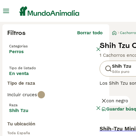
Filtros
Borrar todo
Cachorro
Shih Tzu 
Categorías
Perros
1 Cachorros enc
Shih Tzu
Tipo de listado
Sólo puro
En venta
Tipo de raza
Los Shih Tzu so
más populares en
Incluir cruces
Compartir el ho
con negro
adaptables por 
Raza
Guardar bús
Shih Tzu
Lee nuestra
pág
Tu ubicación
Toda España