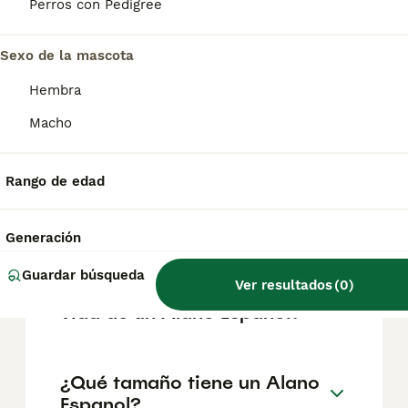
según factores como el pedigrí, la
Perros con Pedigree
reputación del criador y la ubicación.
Sexo de la mascota
¿Cómo es el carácter de
Hembra
Alano Espanol?
Macho
¿Cuáles son las ventajas y
Rango de edad
desventajas de la raza Alano
Espanol?
Generación
Guardar búsqueda
Ver resultados
(
0
)
¿Cuál es la esperanza de
vida de un Alano Espanol?
¿Qué tamaño tiene un Alano
Espanol?