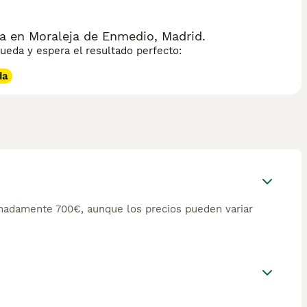
ita ejercicio diario intenso, adiestramiento firme y constante
presa y guarda. Bien educado, el Alano es un compañero
cil mantenimiento.
a en Moraleja de Enmedio, Madrid.
eda y espera el resultado perfecto:
da
madamente 700€, aunque los precios pueden variar