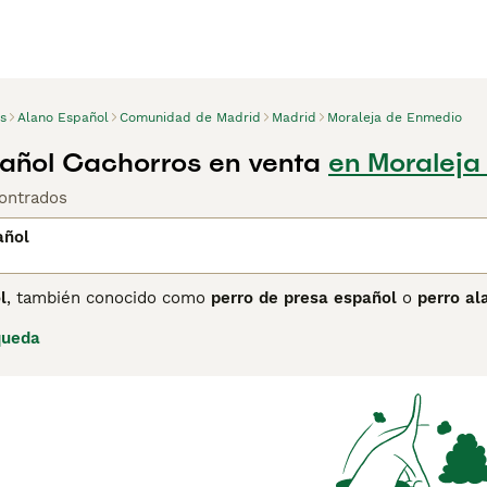
s
Alano Español
Comunidad de Madrid
Madrid
Moraleja de Enmedio
añol Cachorros en venta
en Moraleja
ontrados
añol
l
, también conocido como
perro de presa español
o
perro al
ntada que se remonta a la Edad Media. Empleado durante sigl
queda
l ganado bravo, el Alano alcanzó su máxima fama en los text
a sujetar al toro mediante técnicas de agarre. A mediados del 
uperación iniciados en las décadas de 1980 y 1990, el Alano 
 de España en 2004.
l es un perro grande, musculoso y ágil, con una cabeza braqu
ácter es equilibrado, valiente y leal con su familia, aunque r