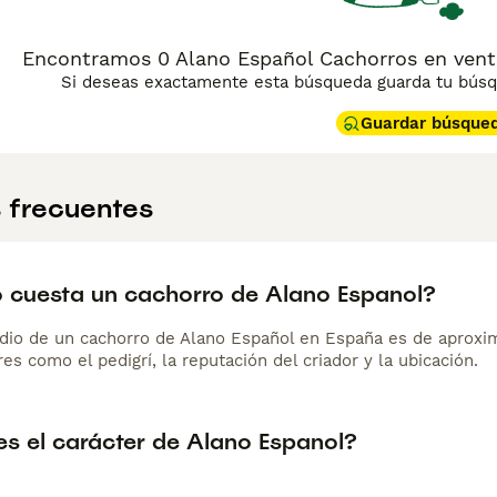
azas de trabajo. No es un perro apto para principiantes: neces
y convivencia con personas que comprendan sus instintos de 
en el hogar y de confianza. Su pelaje corto y liso es de muy fá
Encontramos 0 Alano Español Cachorros en vent
Si deseas exactamente esta búsqueda guarda tu búsqu
Guardar búsque
 frecuentes
 cuesta un cachorro de Alano Espanol?
dio de un cachorro de Alano Español en España es de aproxi
es como el pedigrí, la reputación del criador y la ubicación.
s el carácter de Alano Espanol?