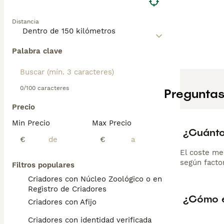
experiencia en r
desde cachorro 
Distancia
fiel, tranquilo 
Palabra clave
0/100 caracteres
Preguntas
Precio
Min Precio
Max Precio
¿Cuánto
€
€
El coste me
según factor
Filtros populares
Criadores con Núcleo Zoológico o en el
Registro de Criadores
¿Cómo e
Criadores con Afijo
Criadores con identidad verificada