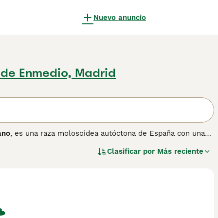
Nuevo anuncio
 de Enmedio, Madrid
ano
, es una raza molosoidea autóctona de España con una
os como perro de guerra, perro de caza mayor y auxiliar en
Clasificar por
Más reciente
os medievales de montería y en las corridas de toros, donde
siglo XX la raza estaba prácticamente extinta, pero gracias a
fue reconstituido y reconocido oficialmente por la Real
icéfala moderada, mandíbula poderosa y una expresión seria
equiere de una socialización cuidadosa y un propietario con