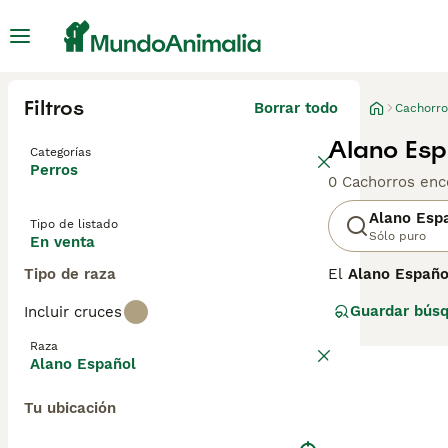
Filtros
Borrar todo
Cachorro
Alano Esp
Categorías
Perros
0 Cachorros enc
Alano Esp
Tipo de listado
Sólo puro
En venta
Tipo de raza
El
Alano Españo
historia docume
Guardar bús
Incluir cruces
las faenas con e
se utilizaba par
Raza
programas de rec
Alano Español
Sociedad Canina
Tu ubicación
El Alano Españo
y segura. Su car