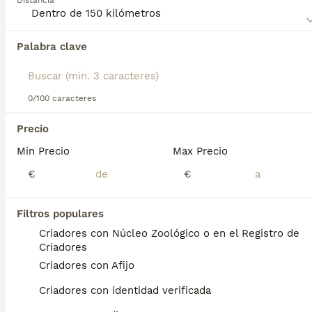
Distancia
para obtener información sobre esta raza de perro.
Palabra clave
Encontramos 0 Akita Inu Cachorros en venta
en Osuna, Sevilla.
Si deseas exactamente esta búsqueda guarda tu 
búsqueda y espera el resultado perfecto:
0/100 caracteres
Guardar búsqueda
Precio
Min Precio
Max Precio
Preguntas frecuentes
€
€
Filtros populares
¿Cuánto cuesta un cachorro
Criadores con Núcleo Zoológico o en el Registro de
de Akita Inu?
Criadores
Criadores con Afijo
El coste medio de un cachorro de Akita Inu
en España es de aproximadamente 717€,
Criadores con identidad verificada
aunque los precios pueden variar según