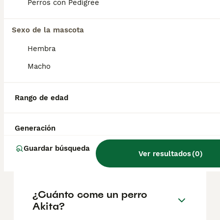
factores como el pedigrí, la reputación del
Perros con Pedigree
criador y la ubicación.
Sexo de la mascota
¿Es un Akita un buen perro
Hembra
de casa?
Macho
¿Cuánto suele vivir un akita
Rango de edad
inu?
Generación
¿Cuál es mejor, Akita o
Guardar búsqueda
Ver resultados
(
0
)
Shiba?
¿Cuánto come un perro
Akita?