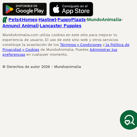
Pets4Homes
Hastnet
PuppyPlaats
MundoAnimalia
Annunci Animali
Lancaster Puppies
MundoAnimalia.com utiliza cookies en este sitio para mejorar tu
experiencia de usuario. El uso de este sitio web y otros servicios
constituye la aceptación de los
Términos y Condiciones
y
la Política de
Privacidad y Cookies
de MundoAnimalia. Puedes
Administrar tus
preferencias
en cualquier momento.
© Derechos de autor
2026
-
Mundoanimalia