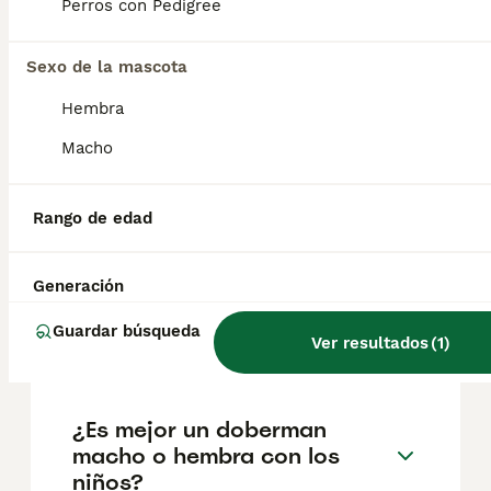
Perros con Pedigree
ubicación.
Sexo de la mascota
¿Es bueno tener un
Hembra
dóberman en casa?
Macho
¿Cómo son los dobermans
Rango de edad
con los niños?
Generación
¿Cuántos cachorros tienen
Guardar búsqueda
los dobermans?
Ver resultados
(
1
)
¿Es mejor un doberman
macho o hembra con los
niños?