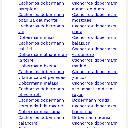
cachorros dobermann
cachorros dobermann
pamplona
aranda de duero
cachorros dobermann
cachorros dobermann
boadilla del monte
mostoles
cachorros dobermann
cachorros dobermann
vic
parla
dobermann mijas
cachorros dobermann
cachorros dobermann
balaguer
calafell
cachorros dobermann
dobermann alhaurin de
valdemoro
la torre
cachorros dobermann
dobermann baena
madrid
cachorros dobermann
cachorros dobermann
vilafranca del penedes
yuncos
dobermann malaga
cachorros dobermann
cachorros dobermann
san sebastian de los
el vendrell
reyes
cachorros dobermann
dobermann ronda
comunidad de madrid
cachorros dobermann
dobermann cartama
barcelona
cachorros dobermann
dobermann lebrija
calahorra
cachorros dobermann