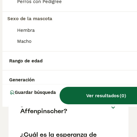
pueden variar según factores como el
Perros con Pedigree
pedigrí, la reputación del criador y la
ubicación.
Sexo de la mascota
Hembra
¿Cómo es el carácter de
Affenpinscher?
Macho
Rango de edad
¿Cuáles son las ventajas y
desventajas de la raza
Affenpinscher?
Generación
Guardar búsqueda
Ver resultados
(
0
)
¿Qué tamaño tiene un
Affenpinscher?
¿Cuál es la esperanza de