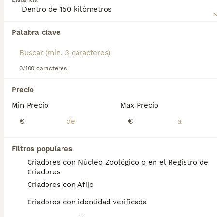
Distancia
Lee nuestra
página de consejos de compra de
Affenpinscher
para obtener información sobre esta raza de
Palabra clave
Encontramos 0 Affenpinscher Cachorros en
perro.
venta en Sant Cugat del Vallès, Barcelona.
Si deseas exactamente esta búsqueda guarda tu 
búsqueda y espera el resultado perfecto:
0/100 caracteres
Guardar búsqueda
Precio
Min Precio
Max Precio
Preguntas frecuentes
€
€
Filtros populares
¿Cuánto cuesta un cachorro
Criadores con Núcleo Zoológico o en el Registro de
de Affenpinscher?
Criadores
Criadores con Afijo
El coste medio de un cachorro de
Affenpinscher en España es de
Criadores con identidad verificada
aproximadamente 428€, aunque los precios