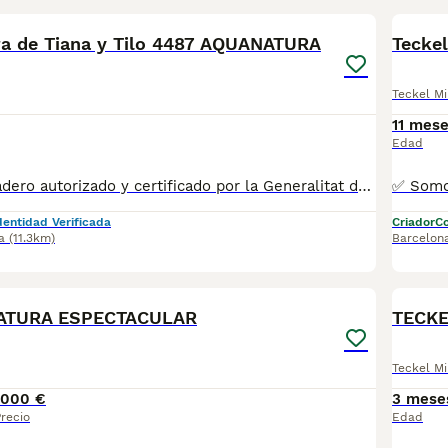
a de Tiana y Tilo 4487 AQUANATURA
Tecke
Teckel Mi
11 mes
Edad
✅ Somos un criadero autorizado y certificado por la Generalitat de Catalunya. PARA MÁS INFORMACIÓN: ☎️ 933095977 📱 685878504 / 674320847 💻 Más fotos y vídeos en nuestra web www.aquanatura.es 🚙 Hacemos envíos 📌 Calle Roger de Flor 45, muy cerca del Arc de Triomf de Barcelona, de Lunes a Sábados. Se entregan con la mayoría de sus vacunas, desparasitados interna y externamente, con microchip y su registro, cartilla sanitaria y contrato de garantías, bajo la supervisión de nuestro equipo veterinario. AQUANATURA
dentidad Verificada
Criador
Co
a
(11.3km)
Barcelon
10
IATURA ESPECTACULAR
TECKE
Teckel Mi
1000 €
3 mese
recio
Edad