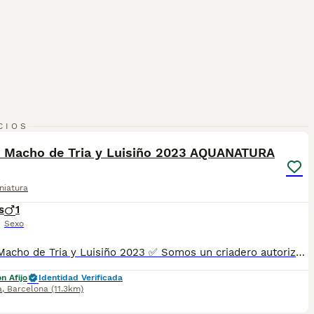
6
CIOS
l Macho de Tria y Luisiño 2023 AQUANATURA
niatura
s
1
Sexo
Teckel Macho de Tria y Luisiño 2023 ✅ Somos un criadero autorizado y certificado por la Generalitat de Catalunya bajo el número de Núcleo Zoológico G25/00314. PARA MÁS INFORMACIÓN: ☎️ 933095977 📱 685878504 / 674320847 💻 Más fotos y vídeos en nuestra web www.aquanatura.es 🚙 Hacemos envíos 📌 Calle Roger de Flor 45, muy cerca del Arc de Triomf de Barcelona, de Lunes a Sábados. Se entregan con sus vacunas, desparasitados interna y externamente, con microchip y su registro, cartilla sanitaria y contrato de garantías, documentación legal y factura. AQUANATURA
n Afijo
Identidad Verificada
a
,
Barcelona
(11.3km)
7