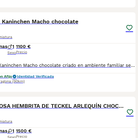
1
l Kaninchen Macho chocolate
niatura
nas
1
1100 €
Precio
Sexo
Teckel Kaninchen Macho chocolate criado en ambiente familiar se entrega con cartilla sanitaria vacuna chip desparasitación con garantía víricas y congenitas
n Afijo
Identidad Verificada
ragona
(90km)
4
PRECIOSA HEMBRITA DE TECKEL ARLEQUÍN CHOCOLATE
niatura
nas
1
1500 €
Precio
Sexo