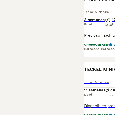
Teckel Miniatura
3 semanas
1
1
Edad
Pr
Sexo
Criador
Con Afijo
I
Barcelona
,
Barcelon
TECKEL MINI
Teckel Miniatura
11 semanas
2
1
Edad
P
Sexo