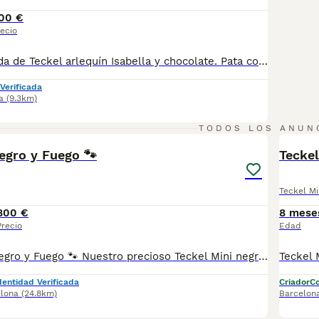
00 €
ecio
Excelente camada de Teckel arlequín Isabella y chocolate. Pata corta, compactos, cuerpo alargado y un carácter que enamora. Se entregan vacunados, desparasitados, con posibilidad de microchip y garantía sanitaria por escrito. Criados en ambiente familiar y sociabilizados desde el momento de su nacimiento. Los entregamos personalmente. Si estáis pensando en ampliar la familia aquí tenéis a los candidatos ideales! Desde 900 euros
Verificada
a
(9.3km)
1
TODOS LOS ANUN
egro y Fuego 🐾
Tecke
Teckel Mi
800 €
8 mese
Precio
Edad
🐾 Teckel Mini Negro y Fuego 🐾 Nuestro precioso Teckel Mini negro y fuego está buscando una familia con la que compartir toda una vida de momentos inolvidables. ❤️ Con su carácter encantador y su tamaño ideal, es un cachorro que conquista a cualquiera. ✨ Cariñoso, divertido y muy sociable. 🏡 Perfecto para familias, parejas o personas que buscan un compañero fiel. 🐶 Una raza inteligente, valiente y con una personalidad única. 💉 Se entrega vacunado, desparasitado, con microchip y cartilla veterinaria. 📩 Si deseas más información o venir a conocerlo, estaremos encantados de atenderte. ¡Déjate enamorar por este pequeño Teckel Mini y conviértelo en un miembro más de tu familia! 🖤🤎🐾
dentidad Verificada
Criador
Co
lona
(24.8km)
Barcelon
6