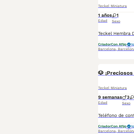
Teckel Miniatura
1 años
1
Edad
Sexo
Criador
Con Afijo
I
Barcelona
,
Barcelon
🐶 ¡Preciosos
Teckel Miniatura
9 semanas
3
Edad
Sexo
Criador
Con Afijo
I
Barcelona
,
Barcelon