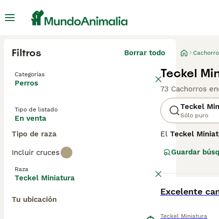
Filtros
Borrar todo
Cachorro
Teckel Mi
Categorías
Perros
73 Cachorros en
Teckel Min
Tipo de listado
Sólo puro
En venta
Tipo de raza
El
Teckel Miniat
caza de tejones 
Guardar bús
Incluir cruces
en madrigueras. 
los hace perfec
Raza
curioso y muy l
Teckel Miniatura
alerta los convi
BOOST
Excelente ca
evitar esfuerzos
Tu ubicación
teckel mini adul
además de hogar
Teckel Miniatura