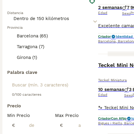
2 semanas
7
9
Distancia
Edad
Pr
Sexo
Provincia
Barcelona (65)
Criador
Identidad 
Barcelona
,
Barcelon
Tarragona (7)
Girona (1)
Teckel Mini N
Palabra clave
Teckel Miniatura
10 semanas
3
0/100 caracteres
Edad
Sexo
Precio
Min Precio
Max Precio
Criador
Con Afijo
I
Bigues i Riells
,
Barce
€
€