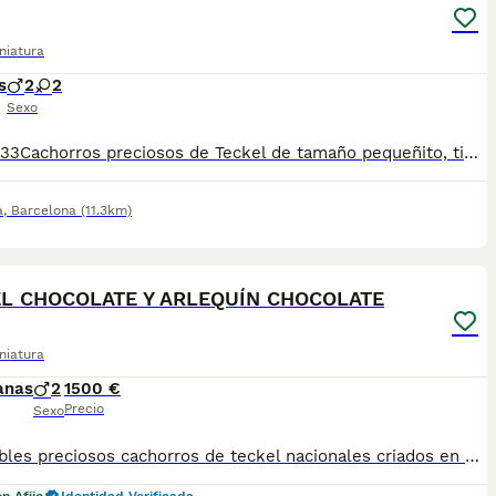
niatura
s
2
2
Sexo
610676133Cachorros preciosos de Teckel de tamaño pequeñito, tienen dos meses de edad, varios colores disponibles a elegir, marrón, merlé y negro-fuego se entregan en las mejores condiciones, muy bien cuidados, revisados por nuestro veterinario, vacunados, desparasitados, con cartilla veterinaria, microchip y garantía sanitaria por escrito vírica y genética. Núcleo Zoológico: T-2500116
a
,
Barcelona
(11.3km)
6
L CHOCOLATE Y ARLEQUÍN CHOCOLATE
niatura
anas
2
1500 €
Precio
Sexo
Disponibles preciosos cachorros de teckel nacionales criados en nuestras instalaciones, en un ambiente familiar y responsable. Nuestros cachorros se entregan con cartilla de primera vacunación, vacunas correspondientes a su edad, desparasitados interna y externamente, y con microchip implantado y dado de alta. Además, realizamos un contrato de garantía que incluye: • Garantía vírica de 15 días. • Garantía congénita de 1 año. Desde la fecha de entrega del cachorro. Nos comprometemos al 100% con la salud, el bienestar y el cuidado de nuestros pequeños. Disponemos de Núcleo Zoológico Para más información, imágenes o cualquier consulta sin compromiso, pueden contactar con nosotros en los teléfonos: CRISTINA 📞 722 788 399 📞 932 514 529