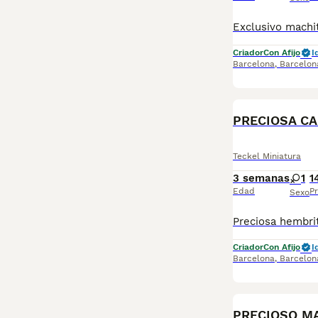
Criador
Con Afijo
I
Barcelona
,
Barcelon
PRECIOSA CA
Teckel Miniatura
3 semanas
1
1
Edad
Pr
Sexo
Criador
Con Afijo
I
Barcelona
,
Barcelon