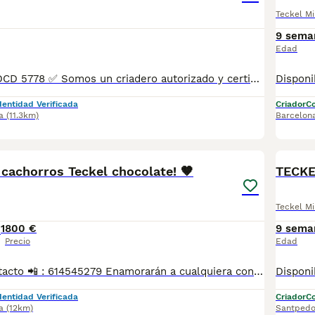
Teckel Mi
9 sema
Edad
Teckel Hembra DCD 5778 ✅ Somos un criadero autorizado y certificado por la Generalitat de Catalunya. PARA MÁS INFORMACIÓN: ☎️ 933095977 📱 685878504 / 674320847 💻 www.aquanatura.es 🚙 Hacemos envíos 📌 Calle Roger de Flor 45, muy cerca del Arc de Triomf de Barcelona, de Lunes a Sábados. Se entregan con la mayoría de sus vacunas, desparasitados interna y externamente, con microchip y su registro, cartilla sanitaria y contrato de garantías, bajo la supervisión de nuestro equipo veterinario. AQUANATURA
dentidad Verificada
Criador
Co
a
(11.3km)
Barcelon
1
 cachorros Teckel chocolate! 🤎
TECKE
Teckel Mi
1
800 €
9 sema
Precio
Edad
Teléfono de contacto 📲 : 614545279 Enamorarán a cualquiera con su precioso color chocolate, su expresión dulce y su carácter cariñoso. Criados con mimo en ambiente familiar, son cachorros sanos, alegres y muy sociables, ideales para convertirse en un miembro más de la familia. Se entregan con la edad reglamentaria, desparasitados, con cartilla sanitaria y las vacunas correspondientes a su edad. Si buscas un compañero fiel, inteligente y lleno de cariño, estos pequeños teckel son la elección perfecta. 📩 Contacta para conocer disponibilidad, recibir más fotos y vídeos, o resolver cualquier duda. Solo para familias responsables que les ofrezcan un hogar lleno de amor.
dentidad Verificada
Criador
Co
a
(12km)
Santpedo