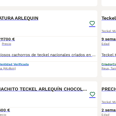
11
ATURA ARLEQUIN
Tecke
Teckel Mi
1
1700 €
9 sema
Precio
Edad
Disponibles preciosos cachorros de teckel nacionales criados en nuestras instalaciones, en un ambiente familiar y responsable. Nuestros cachorros se entregan con cartilla de primera vacunación, vacunas correspondientes a su edad, desparasitados interna y externamente, y con microchip implantado y dado de alta. Además, realizamos un contrato de garantía que incluye: • Garantía vírica de 15 días. • Garantía congénita de 1 año. Desde la fecha de entrega del cachorro. Nos comprometemos al 100% con la salud, el bienestar y el cuidado de nuestros pequeños. Disponemos de Núcleo Zoológico Para más información, imágenes o cualquier consulta sin compromiso, pueden contactar con nosotros en los teléfonos: CRISTINA 📞 722 788 399 📞 932 514 529
dentidad Verificada
Criador
Co
na
(44.4km)
Reus
,
Tar
4
EXCLUSIVO MACHITO TECKEL ARLEQUÍN CHOCOLATE
Teckel Mi
600 €
2 sema
ecio
Edad