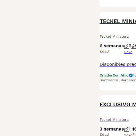
TECKEL MINI
Teckel Miniatura
6 semanas
2
Edad
Sexo
Criador
Con Afijo
I
Santpedor
,
Barcelo
Teckel Miniatura
3 semanas
1
1
Edad
Pr
Sexo