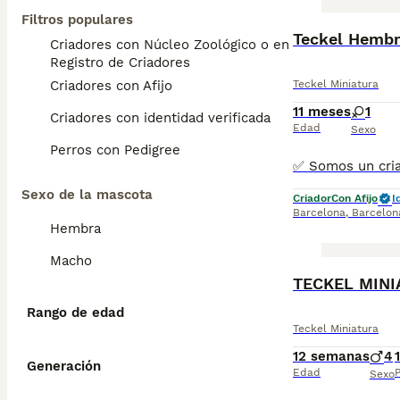
Filtros populares
Teckel Hembr
Criadores con Núcleo Zoológico o en el
Registro de Criadores
Criadores con Afijo
Teckel Miniatura
11 meses
1
Criadores con identidad verificada
Edad
Sexo
Perros con Pedigree
Sexo de la mascota
Criador
Con Afijo
I
Barcelona
,
Barcelon
Hembra
Macho
TECKEL MIN
Rango de edad
Teckel Miniatura
12 semanas
4
Generación
Edad
P
Sexo