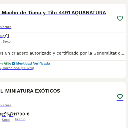
l Macho de Tiana y Tilo 4491 AQUANATURA
niatura
es
1
Sexo
✅ Somos un criadero autorizado y certificado por la Generalitat de Catalunya. PARA MÁS INFORMACIÓN: ☎️ 933095977 📱 685878504 / 674320847 💻 Más fotos y vídeos en nuestra web www.aquanatura.es 🚙 Hacemos envíos 📌 Calle Roger de Flor 45, muy cerca del Arc de Triomf de Barcelona, de Lunes a Sábados. Se entregan con la mayoría de sus vacunas, desparasitados interna y externamente, con microchip y su registro, cartilla sanitaria y contrato de garantías, bajo la supervisión de nuestro equipo veterinario. AQUANATURA
n Afijo
Identidad Verificada
a
,
Barcelona
(11.3km)
11
L MINIATURA EXÓTICOS
niatura
s
5
1
1700 €
Precio
Sexo