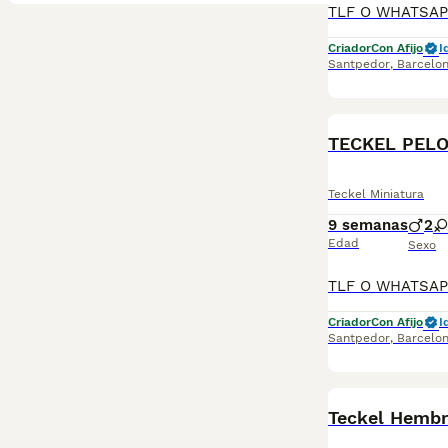
Criador
Con Afijo
I
Santpedor
,
Barcelo
TECKEL PEL
Teckel Miniatura
9 semanas
2
Edad
Sexo
Criador
Con Afijo
I
Santpedor
,
Barcelo
Teckel Hemb