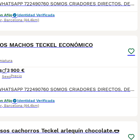
TLF O WHATSAPP 722490760 SOMOS CRIADORES DIRECTOS. DEDICACIÓN, SELECCIÓN, Y BIENESTAR NOS DEFINEN DURANTE MÁS DE 20 AÑOS. NUESTROS BEBÉS NACEN Y SE CRÍAN EN NUESTRO CENTRO GARANTIZANDO ASÍ SU CORRECTA SOCIABILIZACION DESARROLLO NEUROLOGICO, CARÁCTER PERSONALIDAD Y SALUD. SE ENTREGAN A PARTIR DE LOS DOS MESES CON SU PLAN CORRESPONDIENTE POR EDAD DE VACUNACIÓN, DESPARASITADOS INTERNA Y EXTERNAMENTE CON SU MICROCHIP IMPLANTADO Y DADO DE ALTA EN EL ANICOM, CONTRATO DE COMPRA CON GARANTÍAS VÍRICAS DE 15 DÍAS, Y CONGÉNITAS DONDE GARANTIZAMOS SU CORRECTO DESARROLLO. ENVIAMOS A TODA ESPAÑA MEDIANTE TRANSPORTE PRIVADO PARA QUE SEA CONFORTABLE Y SUPERVISADO HASTA EL INSTANTE DE LLEGAR A CASA. PRECIOS Y FOTOS REALES!!! SI BUSCAS UN COMPAÑERO SANO Y EQUILIBRADO ESTE ES EL LUGAR! TE ASESORAREMOS ANTES DURANTE Y DESPUÉS DE LA ENTREGA PARA QUE TODO SEA LO MAS AFABLE Y FACIL POSIBLE DURANTE LA ADAPTACION! NO DUDES EN CONSULTAR POR NUESTROS PEQUES AL 722 490 760
n Afijo
Identidad Verificada
r
,
Barcelona
(44.4km)
4
MOS MACHOS TECKEL ECONÓMICO
niatura
s
3
900 €
Precio
Sexo
TLF O WHATSAPP 722490760 SOMOS CRIADORES DIRECTOS. DEDICACIÓN, SELECCIÓN, Y BIENESTAR NOS DEFINEN DURANTE MÁS DE 20 AÑOS. NUESTROS BEBÉS NACEN Y SE CRÍAN EN NUESTRO CENTRO GARANTIZANDO ASÍ SU CORRECTA SOCIABILIZACION DESARROLLO NEUROLOGICO, CARÁCTER PERSONALIDAD Y SALUD. SE ENTREGAN A PARTIR DE LOS DOS MESES CON SU PLAN CORRESPONDIENTE POR EDAD DE VACUNACIÓN, DESPARASITADOS INTERNA Y EXTERNAMENTE CON SU MICROCHIP IMPLANTADO Y DADO DE ALTA EN EL ANICOM, CONTRATO DE COMPRA CON GARANTÍAS VÍRICAS DE 15 DÍAS, Y CONGÉNITAS DONDE GARANTIZAMOS SU CORRECTO DESARROLLO. ENVIAMOS A TODA ESPAÑA MEDIANTE TRANSPORTE PRIVADO PARA QUE SEA CONFORTABLE Y SUPERVISADO HASTA EL INSTANTE DE LLEGAR A CASA. PRECIOS Y FOTOS REALES!!! SI BUSCAS UN COMPAÑERO SANO Y EQUILIBRADO ESTE ES EL LUGAR! TE ASESORAREMOS ANTES DURANTE Y DESPUÉS DE LA ENTREGA PARA QUE TODO SEA LO MAS AFABLE Y FACIL POSIBLE DURANTE LA ADAPTACION! NO DUDES EN CONSULTAR POR NUESTROS PEQUES AL 722 490 760
n Afijo
Identidad Verificada
r
,
Barcelona
(44.4km)
1
sos cachorros Teckel arlequín chocolate.🌭