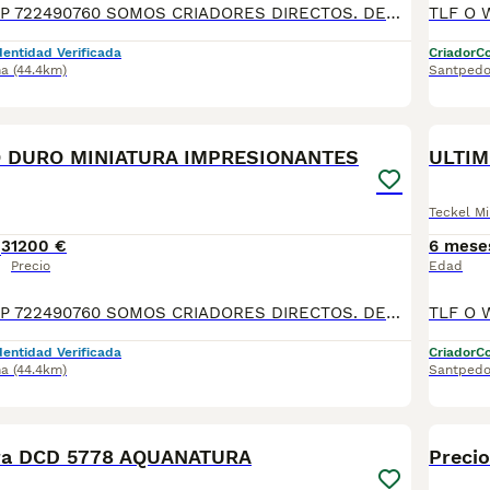
TLF O WHATSAPP 722490760 SOMOS CRIADORES DIRECTOS. DEDICACIÓN, SELECCIÓN, Y BIENESTAR NOS DEFINEN DURANTE MÁS DE 20 AÑOS. NUESTROS BEBÉS NACEN Y SE CRÍAN EN NUESTRO CENTRO GARANTIZANDO ASÍ SU CORRECTA SOCIABILIZACION DESARROLLO NEUROLOGICO, CARÁCTER PERSONALIDAD Y SALUD. SE ENTREGAN A PARTIR DE LOS DOS MESES CON SU PLAN CORRESPONDIENTE POR EDAD DE VACUNACIÓN, DESPARASITADOS INTERNA Y EXTERNAMENTE CON SU MICROCHIP IMPLANTADO Y DADO DE ALTA EN EL ANICOM, CONTRATO DE COMPRA CON GARANTÍAS VÍRICAS DE 15 DÍAS, Y CONGÉNITAS DONDE GARANTIZAMOS SU CORRECTO DESARROLLO. ENVIAMOS A TODA ESPAÑA MEDIANTE TRANSPORTE PRIVADO PARA QUE SEA CONFORTABLE Y SUPERVISADO HASTA EL INSTANTE DE LLEGAR A CASA. PRECIOS Y FOTOS REALES!!! SI BUSCAS UN COMPAÑERO SANO Y EQUILIBRADO ESTE ES EL LUGAR! TE ASESORAREMOS ANTES DURANTE Y DESPUÉS DE LA ENTREGA PARA QUE TODO SEA LO MAS AFABLE Y FACIL POSIBLE DURANTE LA ADAPTACION! NO DUDES EN CONSULTAR POR NUESTROS PEQUES AL 722 490 760
dentidad Verificada
Criador
Co
na
(44.4km)
Santpedo
11
O DURO MINIATURA IMPRESIONANTES
ULTI
Teckel Mi
3
1200 €
6 mese
Precio
Edad
TLF O WHATSAPP 722490760 SOMOS CRIADORES DIRECTOS. DEDICACIÓN, SELECCIÓN, Y BIENESTAR NOS DEFINEN DURANTE MÁS DE 20 AÑOS. NUESTROS BEBÉS NACEN Y SE CRÍAN EN NUESTRO CENTRO GARANTIZANDO ASÍ SU CORRECTA SOCIABILIZACION DESARROLLO NEUROLOGICO, CARÁCTER PERSONALIDAD Y SALUD. SE ENTREGAN A PARTIR DE LOS DOS MESES CON SU PLAN CORRESPONDIENTE POR EDAD DE VACUNACIÓN, DESPARASITADOS INTERNA Y EXTERNAMENTE CON SU MICROCHIP IMPLANTADO Y DADO DE ALTA EN EL ANICOM, CONTRATO DE COMPRA CON GARANTÍAS VÍRICAS DE 15 DÍAS, Y CONGÉNITAS DONDE GARANTIZAMOS SU CORRECTO DESARROLLO. ENVIAMOS A TODA ESPAÑA MEDIANTE TRANSPORTE PRIVADO PARA QUE SEA CONFORTABLE Y SUPERVISADO HASTA EL INSTANTE DE LLEGAR A CASA. PRECIOS Y FOTOS REALES!!! SI BUSCAS UN COMPAÑERO SANO Y EQUILIBRADO ESTE ES EL LUGAR! TE ASESORAREMOS ANTES DURANTE Y DESPUÉS DE LA ENTREGA PARA QUE TODO SEA LO MAS AFABLE Y FACIL POSIBLE DURANTE LA ADAPTACION! NO DUDES EN CONSULTAR POR NUESTROS PEQUES AL 722 490 760
dentidad Verificada
Criador
Co
na
(44.4km)
Santpedo
9
ra DCD 5778 AQUANATURA
Precio