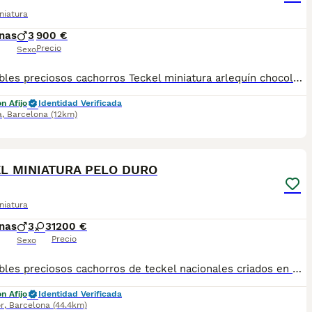
niatura
nas
3
900 €
Precio
Sexo
Disponibles preciosos cachorros Teckel miniatura arlequín chocolate, con un espectacular manto jaspeado y llamativos ojos azules. Criados en ambiente familiar, muy sociables, cariñosos y acostumbrados al contacto diario. Se entregan con la edad reglamentaria, desparasitados, con las vacunas correspondientes a su edad, revisión veterinaria y cartilla sanitaria. Son ideales como compañeros de familia por su carácter alegre, inteligente y afectuoso. Para más información, fotos, vídeos o disponibilidad, no dudes en contactar. Se buscan familias responsables que les ofrezcan un hogar lleno de cariño. Para más información podéis contactar con nosotros al 📲 614545279
n Afijo
Identidad Verificada
a
,
Barcelona
(12km)
6
L MINIATURA PELO DURO
niatura
nas
3
3
1200 €
Precio
Sexo
Disponibles preciosos cachorros de teckel nacionales criados en nuestras instalaciones, en un ambiente familiar y responsable. Nuestros cachorros se entregan con cartilla de primera vacunación, vacunas correspondientes a su edad, desparasitados interna y externamente, y con microchip implantado y dado de alta. Además, realizamos un contrato de garantía que incluye: • Garantía vírica de 15 días. • Garantía congénita de 1 año. Desde la fecha de entrega del cachorro. Nos comprometemos al 100% con la salud, el bienestar y el cuidado de nuestros pequeños. Disponemos de Núcleo Zoológico Para más información, imágenes o cualquier consulta sin compromiso, pueden contactar con nosotros en los teléfonos: CRISTINA 📞 722 788 399 📞 932 514 529
n Afijo
Identidad Verificada
r
,
Barcelona
(44.4km)