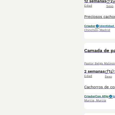
12 semanas
2
Edad
Sexo
Criador
Identidad 
Chinchón
,
Madrid
Camada de pa
Pastor Belga Malinoi
2 semanas
1
Edad
Sexo
Criador
Con Afijo
I
Murcia
,
Murcia