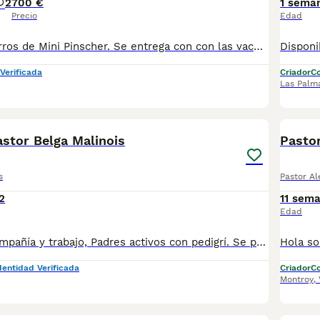
2
700 €
1 sema
Precio
Edad
Preciosos cachorros de Mini Pinscher. Se entrega con con las vacunas correcpondientes a su edad. Los padres han sido seleccionados por su belleza y carácter para asegurar así unos cachorros extraordinarios. Somos centro canino con más de 25 años de experiencia en educación y cría. Nuestros perros participan por su equilibrio y adiestramiento en gran variedad de trabajos audiovisuales como spot, series y películas. Si quieres elegir con garantía total a tu compañero, contacta con nosotros. Los entregamos vacunados y desparasitados interna y externamente y con revisión veterinaria. Solo atendemos por teléfono, llámanos y te daremos la información que necesites 676 572 107, también fotos y videos.
Verificada
Criador
Co
Las Palm
4
stor Belga Malinois
Pastor
s
Pastor A
2
11 sem
Edad
Cachorros de compañía y trabajo, Padres activos con pedigrí. Se puede visitar sin compromiso, con previa cita
dentidad Verificada
Criador
Co
Montroy
,
4