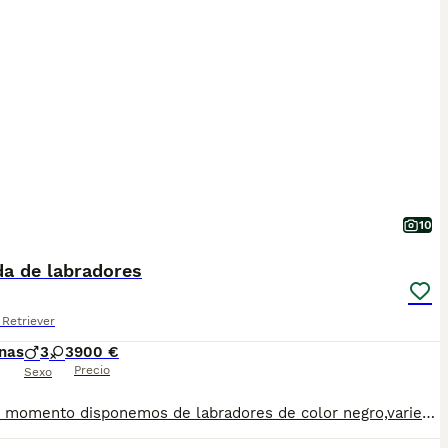
10
a de labradores
Retriever
nas
3
3
900 €
Precio
Sexo
En este momento disponemos de labradores de color negro,variedad trabajo, afijos registrado en Europa " Labradores de Dehesa Rodeo". Origen del pedigrí disponible para información personalmente al interesado siendo inmejorable su genética. Se entregan a partir de los dos meses vacunados con cartilla y pasaporte. Facilitamos el transporte a cualquier punto de España