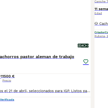
Caniche 
11 sem
Edad
Criador
Co
Rubena
,
8
3
cachorros pastor aleman de trabajo
1
1500 €
Precio
Cachorros nacidos el 21 de abril, seleccionados para IGP. Listos para entregar, cuentan con todas las vacunas, microchip, pasaporte europeo y registro de camada en la RSCE/FCI. Madre importada de Eslovaquia y padre de Alemania, ambos trabajando (éste último con varios nacionales y mundiales, siendo campeón del mundo por equipos en FCI-IGP 2025 todas las razas y top 10 WUSV 2025). Los dos padres están certificados en salud por el RCEPPA en España y el SV en Alemania.
Verificada