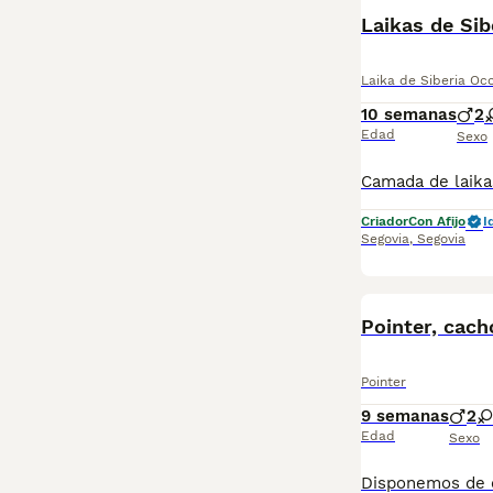
Laikas de Sib
Laika de Siberia Oc
10 semanas
2
Edad
Sexo
Criador
Con Afijo
I
Segovia
,
Segovia
Pointer, cach
Pointer
9 semanas
2
Edad
Sexo