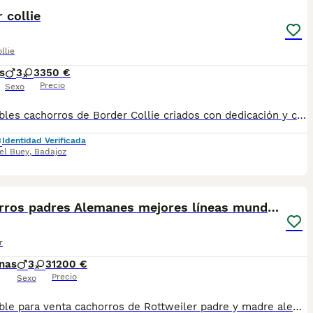
 collie
llie
s
3
3
350 €
Precio
Sexo
Disponibles cachorros de Border Collie criados con dedicación y cuidados desde el nacimiento. Muy bien socializados, acostumbrados al trato diario y con carácter equilibrado, activo y muy inteligente. Padres con buena morfología y temperamento estable, propios de la raza, destacando por su capacidad de aprendizaje y gran vínculo con su familia. Se entregan: * Desparasitados interna y externamente * Con mínimo dos vacunas * Pasaporte veterinario * Microchip * Contrato de venta y asesoramiento Raza ideal para personas activas, deporte, trabajo o compañía. Muy obedientes, atentos y fáciles de educar. Enviamos a toda España y gestionamos toda la documentación necesaria para Baleares y Canarias. Para más información, fotos o reservas, contactar por teléfono o mensaje. Solo personas responsables.
Identidad Verificada
el Buey
,
Badajoz
16
Cachorros padres Alemanes mejores líneas mundiales
r
nas
3
3
1200 €
Precio
Sexo
Disponible para venta cachorros de Rottweiler padre y madre alemanes ADRK de las mejores líneas mundiales de belleza y trabajo. Más de 30 años criando exclusivamente Rottweiler TOP. Se entregan con cartilla veterinaria, microchip, vacunados y desparasitados y con inscripción al libro de origenes (pedigree). Mas información por telf y WhatsApp 659 398 398.