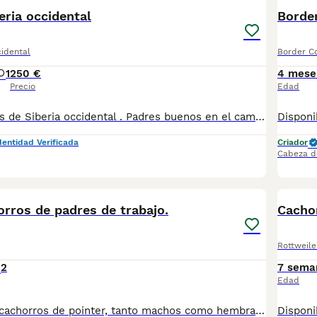
PRO
eria occidental
Border
cidental
Border Co
1
250 €
4 mese
Precio
Edad
Camada de laikas de Siberia occidental . Padres buenos en el campo y trabajo . Si necesitas más información 677031944 .
dentidad Verificada
Criador
Cabeza d
4
orros de padres de trabajo.
Rottweile
2
7 sema
Edad
Disponemos de cachorros de pointer, tanto machos como hembras. Madre negra y padre blanco y negro. Son de líneas italianas (Línea Italiana (Continental / Europea): Desarrollados para la caza práctica, tienen un ritmo más metódico y ordenado. Su galope es más corto, rítmico y circular. Tienden a cazar más en contacto con el guía, adaptándose a terrenos más cerrados o de monte espeso.) Excelente nariz, parada, patroneo y cobro. Son cachorros nacionales, criados por nosotros, se entregan con una garantía sanitaria escrita y contrato de compraventa, desparasitados y vacunados (con su cartilla sanitaria), microchip y pasaporte, pedigrí opcional (inscritos en la Federación Cinológica Española con reconocimiento de raza) 100€. Precio 500€ machos y 600€ hembras. Padres a la vista con excelente carácter. PIDA CITA Y AMPLIE INFORMACION POR TELEFONO o WHATSAPP EN EL 645834830, no respondemos emails. Estamos en Sonseca. Toledo, se puede recoger aquí o podemos enviar a domicilio. Núcleo Zoológico: ES451630000176