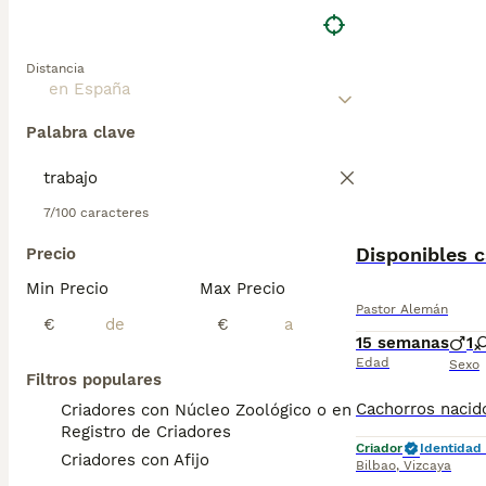
Distancia
Palabra clave
7/100 caracteres
Disponibles 
Precio
Min Precio
Max Precio
Pastor Alemán
€
€
15 semanas
1
Edad
Sexo
Filtros populares
Criadores con Núcleo Zoológico o en el
Registro de Criadores
Criador
Identidad 
Criadores con Afijo
Bilbao
,
Vizcaya