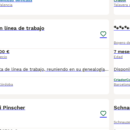
dentidad Verificada
Criador
Valencia
Talavera 
1
 línea de trabajo
🐾🐾🐾
Boyero de
00 €
7 mese
ecio
Edad
Preciosa hembrita de línea de trabajo, reuniendo en su genealogía los mejores perros de ring francés, knpv y igp Se entregan vacunados, chipados e inscritos en la Real sociedad canina de España Contacto por WhatsApp al 664 08 02 19
Criador
Co
Córdoba
Barcelon
4
i Pinscher
Schna
Schnauze