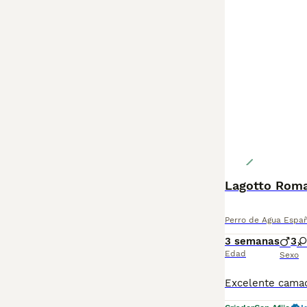
Lagotto Rom
Perro de Agua Espa
3 semanas
3
Edad
Sexo