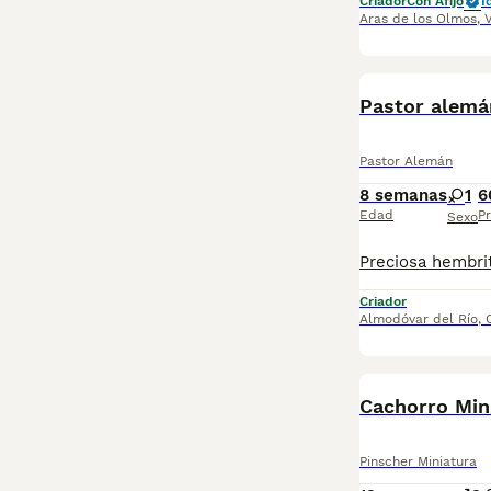
Criador
Con Afijo
I
Aras de los Olmos
,
Pastor alemán
Pastor Alemán
8 semanas
1
6
Edad
Pr
Sexo
Criador
Almodóvar del Río
,
Cachorro Min
Pinscher Miniatura