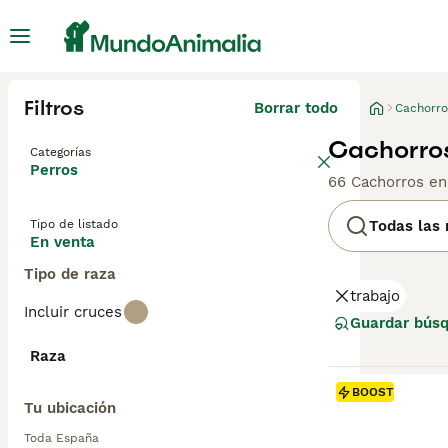
Filtros
Borrar todo
Cachorro
Cachorros
Categorías
Perros
66 Cachorros en
Tipo de listado
Todas las 
En venta
Tipo de raza
trabajo
Incluir cruces
Guardar bús
Raza
BOOST
Tu ubicación
Toda España