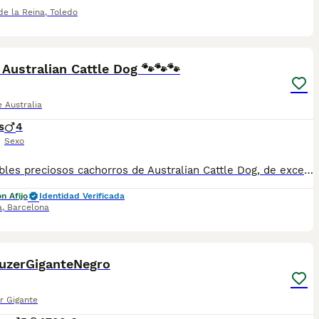
de la Reina
,
Toledo
8
2
 Australian Cattle Dog 🐾🐾🐾
 Australia
s
4
Sexo
Disponibles preciosos cachorros de Australian Cattle Dog, de excelente morfología, carácter equilibrado y gran capacidad de trabajo, criados de forma responsable, ética y profesional. Nuestros cachorros crecen en entorno natural, con socialización temprana y estimulación adecuada desde los primeros días, lo que da como resultado perros seguros, estables, inteligentes y muy versátiles. Ideales para familias activas, deporte canino, trabajo, obediencia o actividades al aire libre. 🔹 Padres cuidadosamente seleccionados, libres de enfermedades genéticas y congénitas 🔹 Criador profesional desde 1998, referente y líder en la raza 🔹 Pocas camadas al año, máxima dedicación y exclusividad 📄 Se entregan a partir de los 60 días, con: • Cartilla sanitaria oficial • Vacunas y desparasitaciones al día • Microchip • Pedigree LOE • Contrato de venta • Garantía escrita conforme a la ley • Revisión veterinaria completa por escrito Buscamos familias responsables y comprometidas, conscientes de las necesidades físicas y mentales del Australian Cattle Dog. No realizamos envíos; entrega personalizada y asesoramiento continuo antes y después. 📍 La Granja de Flix (Tarragona) 📅 Visitas solo con cita previa 👉 Si buscas un Australian Cattle Dog de calidad, criado con seriedad y garantías reales, contáctanos para más información y reservas.
n Afijo
Identidad Verificada
a
,
Barcelona
5
uzerGiganteNegro
r Gigante