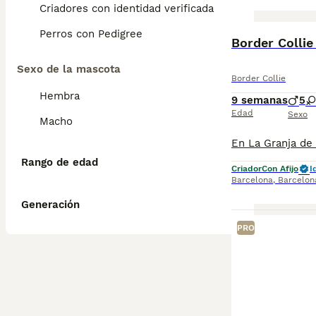
Criadores con identidad verificada
Perros con Pedigree
BOOST
Border Collie
Sexo de la mascota
Border Collie
Hembra
9 semanas
5
Edad
Sexo
Macho
Rango de edad
Criador
Con Afijo
I
Barcelona
,
Barcelon
Generación
PRO