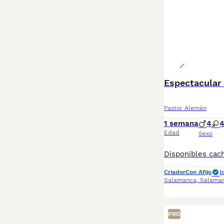
Espectacular
Pastor Alemán
1 semana
4
Edad
Sexo
Criador
Con Afijo
I
Salamanca
,
Salama
PRO