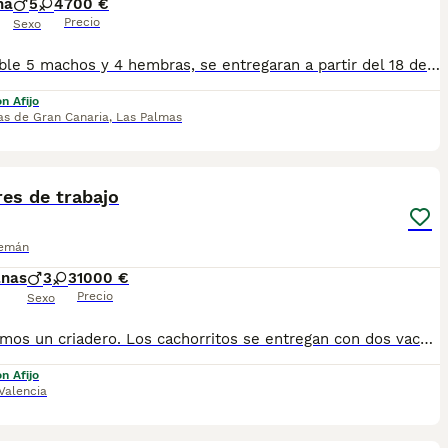
na
5
4
700 €
Precio
Sexo
Disponible 5 machos y 4 hembras, se entregaran a partir del 18 de septiembre con sus vacunas correspondientes, desparasitados , pasaporte veterinario, línea de trabajo y belleza, se pueden ver junto a sus padres sin compromiso
n Afijo
as de Gran Canaria
,
Las Palmas
6
es de trabajo
lemán
anas
3
3
1000 €
Precio
Sexo
Hola somos un criadero. Los cachorritos se entregan con dos vacunas, desparasitados, cartilla veterinaria acompañada con un informe donde consta la salud del cachorro, pedigree,chip,pasaporte y cartilla de cachorro y afijo de criador . 1 meses de garantías de víricas y 6 meses de hereditarias por escrito y un kit de cachorro de royal canin el que contiene 1 kg de el pienso específico de la raza . Somos un criadero .muchas gracias por su interés,el precio es de entre 900 a 1200 euros dependiendo de la camada , Para más información llámame al tlf 620771178 pregunta por Ferchu o Miguel desde ya muchas gracias.
n Afijo
Valencia
1