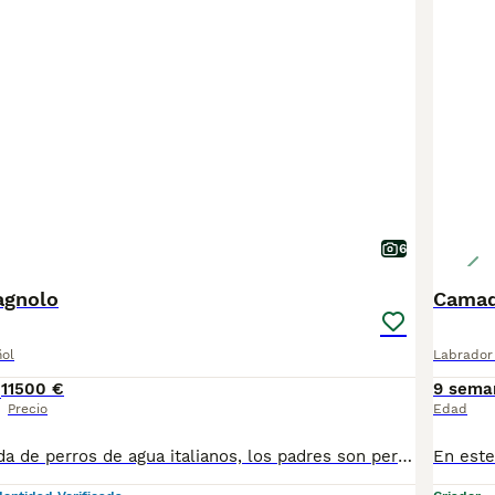
6
agnolo
Camad
ñol
Labrador 
1
1500 €
9 sema
Precio
Edad
Excelente camada de perros de agua italianos, los padres son perros recolectores de trufa de primer nivel. Tienen pedigree de pura raza. Venta directa por el criador, N zoológico V-330 Son perros de trabajo con muy buen carácter, los padres viven en la vivienda familiar. Se entregan desparasitados, y vacunados según edad, cartilla veterinaria. Somos criadores serios, se pueden entregar iniciados en la recolección de trufas. Chip: 941010001541949