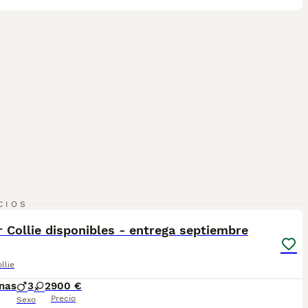
11
CIOS
 Collie disponibles - entrega septiembre
llie
nas
3
2
900 €
Precio
Sexo