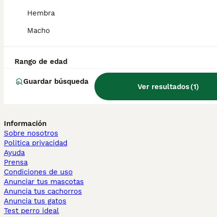
Persa en venta
Hembra
Otras páginas populares
Macho
Teckel en Barcelona
Bulldog Francés en Madrid
Bichón Maltés en València
Rango de edad
Chihuahua en Sevilla
Bulldog Francés en Galicia
Guardar búsqueda
Ver resultados
(
1
)
Caniche Toy en venta en Barcelona
Perros en adopcion
Información
Sobre nosotros
Politica privacidad
Ayuda
Prensa
Condiciones de uso
Anunciar tus mascotas
Anuncia tus cachorros
Anuncia tus gatos
Test perro ideal