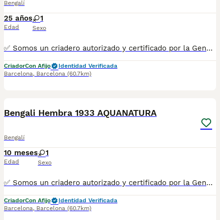
Bengalí
25 años
1
Edad
Sexo
✅ Somos un criadero autorizado y certificado por la Generalitat de Catalunya bajo el número de Núcleo Zoológico G25/00314. PARA MÁS INFORMACIÓN: ☎️ 933095977 📱 685878504 / 674320847 💻 Más fotos y vídeos en nuestra web www.aquanatura.es 🚙 Hacemos envíos 📌 Calle Roger de Flor 45, muy cerca del Arc de Triomf de Barcelona, de Lunes a Sábados. Se entregan con la mayoría de sus vacunas, desparasitados interna y externamente, con microchip y su registro, cartilla sanitaria y contrato de garantías, documentación legal y factura. AQUANATURA
Criador
Con Afijo
Identidad Verificada
Barcelona
,
Barcelona
(60.7km)
8
Bengali Hembra 1933 AQUANATURA
Bengalí
10 meses
1
Edad
Sexo
✅ Somos un criadero autorizado y certificado por la Generalitat de Catalunya bajo el número de Núcleo Zoológico G25/00314. PARA MÁS INFORMACIÓN: ☎️ 933095977 📱 685878504 / 674320847 💻 Más fotos y vídeos en nuestra web www.aquanatura.es 🚙 Hacemos envíos 📌 Calle Roger de Flor 45, muy cerca del Arc de Triomf de Barcelona, de Lunes a Sábados. Se entregan con sus vacunas, desparasitados interna y externamente, con microchip y su registro, cartilla sanitaria y contrato de garantías, documentación legal y factura. AQUANATURA
Criador
Con Afijo
Identidad Verificada
Barcelona
,
Barcelona
(60.7km)