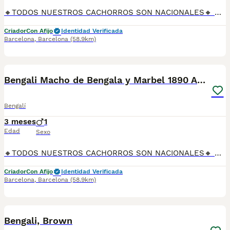
🔸TODOS NUESTROS CACHORROS SON NACIONALES🔸 Se entregan con sus vacunas, desparasitaciones internas y externas, microchip y su registro, cartilla sanitaria, contrato de garantías, toda su documentación legal y factura. ✅ Somos un criadero familiar autorizado y certificado por la Generalitat de Catalunya bajo el número de Núcleo Zoológico G25/00314. 💙 Con más de 30 años promoviendo la cría responsable. PARA MÁS INFORMACIÓN: ☎️ TIENDA 933095977 📱 CRIADERO 685878504 📱 WHATSAPP 674320847 🐶 Puedes conocer a los cachorros en persona (cita previa) 💻 Fotos y vídeos www.aquanatura.es 🚙 Hacemos envíos 💰 Financiamos 📌 Calle Roger de Flor 45, muy cerca del Arc de Triomf de Barcelona, de Lunes a Sábados. AQUANATURA
Criador
Con Afijo
Identidad Verificada
Barcelona
,
Barcelona
(58.9km)
10
Bengali Macho de Bengala y Marbel 1890 AQUANATURA
Bengalí
3 meses
1
Edad
Sexo
🔸TODOS NUESTROS CACHORROS SON NACIONALES🔸 Se entregan con sus vacunas, desparasitaciones internas y externas, microchip y su registro, cartilla sanitaria, contrato de garantías, toda su documentación legal y factura. ✅ Somos un criadero familiar autorizado y certificado por la Generalitat de Catalunya bajo el número de Núcleo Zoológico G25/00314. 💙 Con más de 30 años promoviendo la cría responsable. PARA MÁS INFORMACIÓN: ☎️ TIENDA 933095977 📱 CRIADERO 685878504 📱 WHATSAPP 674320847 🐶 Puedes conocer a los cachorros en persona (cita previa) 💻 Fotos y vídeos www.aquanatura.es 🚙 Hacemos envíos 💰 Financiamos 📌 Calle Roger de Flor 45, muy cerca del Arc de Triomf de Barcelona, de Lunes a Sábados. AQUANATURA
Criador
Con Afijo
Identidad Verificada
Barcelona
,
Barcelona
(58.9km)
3
Bengali, Brown