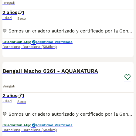
Bengalí
2 años
1
Edad
Sexo
💛 Somos un criadero autorizado y certificado por la Generalitat de Catalunya. 📌 Estamos en la calle Roger de Flor 45, muy cerca del Arc de Triomf de Barcelona, de Lunes a Sábados, desde las 10h hasta las 21:00h. MAS INFO ☎️ 933095977 📱 685878504 FOTOS Y VIDEOS 💻 www.aquanatura.es 🚙 HACEMOS ENVIOS Se entregan vacunados, desparasitados interna y externamente, con microchip y su registro, con cartilla sanitaria y contrato de garantías, bajo la supervisión de nuestro equipo veterinario.
Criador
Con Afijo
Identidad Verificada
Barcelona
,
Barcelona
(58.9km)
5
Bengali Macho 6261 - AQUANATURA
Bengalí
2 años
1
Edad
Sexo
💛 Somos un criadero autorizado y certificado por la Generalitat de Catalunya. 📌 Estamos en la calle Roger de Flor 45, muy cerca del Arc de Triomf de Barcelona, de Lunes a Sábados, desde las 10h hasta las 21:00h. MAS INFO ☎️ 933095977 📱 685878504 FOTOS Y VIDEOS 💻 www.aquanatura.es 🚙 HACEMOS ENVIOS Se entregan vacunados, desparasitados interna y externamente, con microchip y su registro, con cartilla sanitaria y contrato de garantías, bajo la supervisión de nuestro equipo veterinario.
Criador
Con Afijo
Identidad Verificada
Barcelona
,
Barcelona
(58.9km)