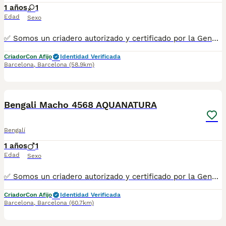
1 años
1
Edad
Sexo
✅ Somos un criadero autorizado y certificado por la Generalitat de Catalunya. ☎️ 933095977 📱 685878504 / 674320847 💻 www.aquanatura.es 🚙 Hacemos envíos 📌 Calle Roger de Flor 45, muy cerca del Arc de Triomf de Barcelona, de Lunes a Sábados, desde las 10h hasta las 20:00h. Se entregan con la mayoría de sus vacunas, desparasitados interna y externamente, con microchip y su registro, cartilla sanitaria y contrato de garantías, bajo la supervisión de nuestro equipo veterinario.
Criador
Con Afijo
Identidad Verificada
Barcelona
,
Barcelona
(58.9km)
12
Bengali Macho 4568 AQUANATURA
Bengalí
1 años
1
Edad
Sexo
✅ Somos un criadero autorizado y certificado por la Generalitat de Catalunya. PARA MÁS INFORMACIÓN: ☎️ 933095977 📱 685878504 / 674320847 💻 www.aquanatura.es 🚙 Hacemos envíos 📌 Calle Roger de Flor 45, muy cerca del Arc de Triomf de Barcelona, de Lunes a Sábados. Se entregan con la mayoría de sus vacunas, desparasitados interna y externamente, con microchip y su registro, cartilla sanitaria y contrato de garantías, bajo la supervisión de nuestro equipo veterinario. AQUANATURA
Criador
Con Afijo
Identidad Verificada
Barcelona
,
Barcelona
(60.7km)
13