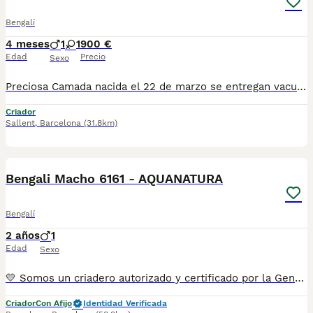
Bengalí
4 meses
1
1
900 €
Edad
Precio
Sexo
Preciosa Camada nacida el 22 de marzo se entregan vacunados, desparasitado, revisión veterinaria, cartilla y chip y pedigrí. Se pueden ver sin ningún compromiso para más información. Contacte conmigo. Gracias
Criador
Sallent
,
Barcelona
(31.8km)
5
Bengali Macho 6161 - AQUANATURA
Bengalí
2 años
1
Edad
Sexo
💛 Somos un criadero autorizado y certificado por la Generalitat de Catalunya. 📌 Estamos en la calle Roger de Flor 45, muy cerca del Arc de Triomf de Barcelona, de Lunes a Sábados, desde las 10h hasta las 21:00h. MAS INFO ☎️ 933095977 📱 685878504 FOTOS Y VIDEOS 💻 www.aquanatura.es 🚙 HACEMOS ENVIOS Se entregan vacunados, desparasitados interna y externamente, con microchip y su registro, con cartilla sanitaria y contrato de garantías, bajo la supervisión de nuestro equipo veterinario.
Criador
Con Afijo
Identidad Verificada