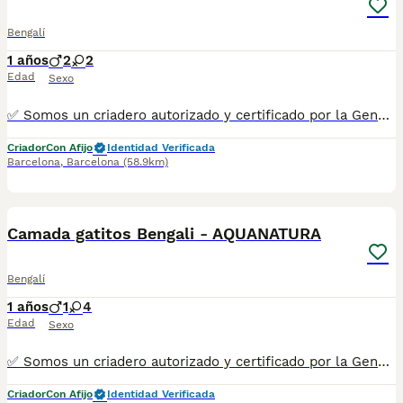
Bengalí
1 años
2
2
Edad
Sexo
✅ Somos un criadero autorizado y certificado por la Generalitat de Catalunya. ☎️ 933095977 📱 685878504 / 674320847 💻 www.aquanatura.es 🚙 Hacemos envíos 📌 Calle Roger de Flor 45, muy cerca del Arc de Triomf de Barcelona, de Lunes a Sábados, desde las 10h hasta las 20:00h. Se entregan con la mayoría de sus vacunas, desparasitados interna y externamente, con microchip y su registro, cartilla sanitaria y contrato de garantías, bajo la supervisión de nuestro equipo veterinario.
Criador
Con Afijo
Identidad Verificada
Barcelona
,
Barcelona
(58.9km)
10
Camada gatitos Bengali - AQUANATURA
Bengalí
1 años
1
4
Edad
Sexo
✅ Somos un criadero autorizado y certificado por la Generalitat de Catalunya. ☎️ 933095977 📱 685878504 💻 www.aquanatura.es 🚙 Hacemos envíos Se entregan con la mayoría de sus vacunas, desparasitados interna y externamente, con microchip y su registro, cartilla sanitaria y contrato de garantías, bajo la supervisión de nuestro equipo veterinario.
Criador
Con Afijo
Identidad Verificada