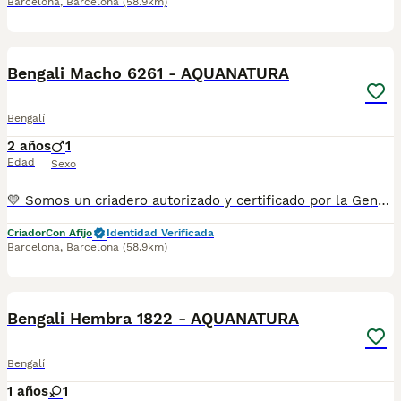
Barcelona
,
Barcelona
(58.9km)
5
Bengali Macho 6261 - AQUANATURA
Bengalí
2 años
1
Edad
Sexo
💛 Somos un criadero autorizado y certificado por la Generalitat de Catalunya. 📌 Estamos en la calle Roger de Flor 45, muy cerca del Arc de Triomf de Barcelona, de Lunes a Sábados, desde las 10h hasta las 21:00h. MAS INFO ☎️ 933095977 📱 685878504 FOTOS Y VIDEOS 💻 www.aquanatura.es 🚙 HACEMOS ENVIOS Se entregan vacunados, desparasitados interna y externamente, con microchip y su registro, con cartilla sanitaria y contrato de garantías, bajo la supervisión de nuestro equipo veterinario.
Criador
Con Afijo
Identidad Verificada
Barcelona
,
Barcelona
(58.9km)
7
1
Bengali Hembra 1822 - AQUANATURA
Bengalí
1 años
1