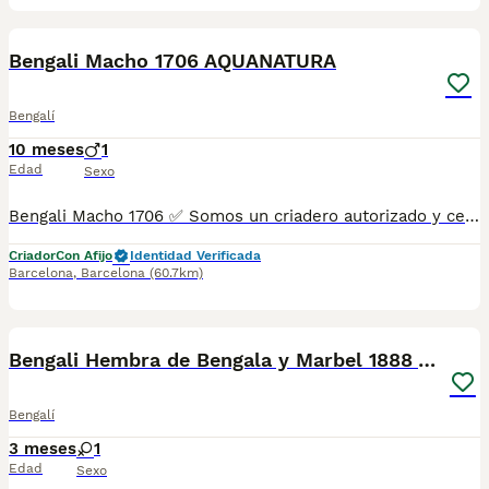
10
Bengali Macho 1706 AQUANATURA
Bengalí
10 meses
1
Edad
Sexo
Bengali Macho 1706 ✅ Somos un criadero autorizado y certificado por la Generalitat de Catalunya bajo el número de Núcleo Zoológico G25/00314. PARA MÁS INFORMACIÓN: ☎️ 933095977 📱 685878504 / 674320847 💻 Más fotos y vídeos en nuestra web www.aquanatura.es 🚙 Hacemos envíos 📌 Calle Roger de Flor 45, muy cerca del Arc de Triomf de Barcelona, de Lunes a Sábados. Se entregan con sus vacunas, desparasitados interna y externamente, con microchip y su registro, cartilla sanitaria y contrato de garantías, documentación legal y factura. AQUANATURA
Criador
Con Afijo
Identidad Verificada
Barcelona
,
Barcelona
(60.7km)
9
Bengali Hembra de Bengala y Marbel 1888 AQUANATURA
Bengalí
3 meses
1
Edad
Sexo