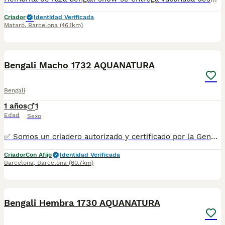
Criador
Identidad Verificada
Mataró
,
Barcelona
(46.1km)
6
Bengali Macho 1732 AQUANATURA
Bengalí
1 años
1
Edad
Sexo
✅ Somos un criadero autorizado y certificado por la Generalitat de Catalunya bajo el número de Núcleo Zoológico G25/00314. PARA MÁS INFORMACIÓN: ☎️ 933095977 📱 685878504 / 674320847 💻 Más fotos y vídeos en nuestra web www.aquanatura.es 🚙 Hacemos envíos 📌 Calle Roger de Flor 45, muy cerca del Arc de Triomf de Barcelona, de Lunes a Sábados. Se entregan con la mayoría de sus vacunas, desparasitados interna y externamente, con microchip y su registro, cartilla sanitaria y contrato de garantías, documentación legal y factura. AQUANATURA
Criador
Con Afijo
Identidad Verificada
Barcelona
,
Barcelona
(60.7km)
11
Bengali Hembra 1730 AQUANATURA