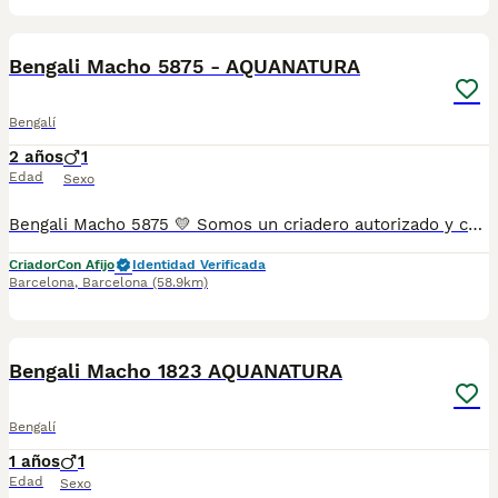
5
Bengali Macho 5875 - AQUANATURA
Bengalí
2 años
1
Edad
Sexo
Bengali Macho 5875 💛 Somos un criadero autorizado y certificado por la Generalitat de Catalunya. 📌 Roger de Flor 45, muy cerca del Arc de Triomf de Barcelona, de Lunes a Sábados, desde las 10h hasta las 21:00h. MAS INFO ☎️ 933095977 📱 685878504 FOTOS Y VIDEOS 💻 www.aquanatura.es 🚙 HACEMOS ENVIOS Se entregan vacunados, desparasitados interna y externamente, con microchip y su registro, con cartilla sanitaria y contrato de garantías, bajo la supervisión de nuestro equipo veterinario.
Criador
Con Afijo
Identidad Verificada
Barcelona
,
Barcelona
(58.9km)
11
1
Bengali Macho 1823 AQUANATURA
Bengalí
1 años
1
Edad
Sexo