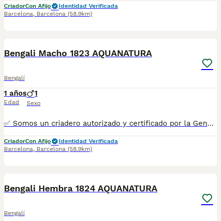
Criador
Con Afijo
Identidad Verificada
Barcelona
,
Barcelona
(58.9km)
11
1
Bengali Macho 1823 AQUANATURA
Bengalí
1 años
1
Edad
Sexo
✅ Somos un criadero autorizado y certificado por la Generalitat de Catalunya. ☎️ 933095977 📱 685878504 / 674320847 💻 www.aquanatura.es 🚙 Hacemos envíos 📌 Calle Roger de Flor 45, muy cerca del Arc de Triomf de Barcelona, de Lunes a Sábados, desde las 10h hasta las 20:00h. Se entregan con la mayoría de sus vacunas, desparasitados interna y externamente, con microchip y su registro, cartilla sanitaria y contrato de garantías, bajo la supervisión de nuestro equipo veterinario.
Criador
Con Afijo
Identidad Verificada
Barcelona
,
Barcelona
(58.9km)
10
1
Bengali Hembra 1824 AQUANATURA
Bengalí