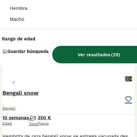
Hembra
ADVANCED
Macho
Rango de edad
Guardar búsqueda
Ver resultados
(
29
)
3
Bengalí snow
Bengalí
10 semanas
1
350 €
Edad
Precio
Sexo
Hembrita de raza bengalí snow se entrega vacunada desparasitado con microchip de padre y madre bengali