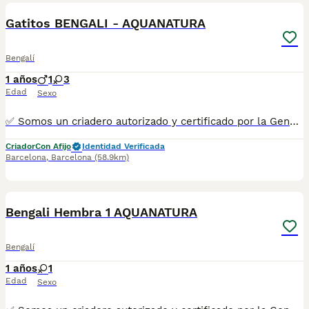
Gatitos BENGALI - AQUANATURA
Bengalí
1 años
1
3
Edad
Sexo
✅ Somos un criadero autorizado y certificado por la Generalitat de Catalunya. ☎️ 933095977 📱 685878504 / 674320847 💻 www.aquanatura.es 🚙 Hacemos envíos 📌 Calle Roger de Flor 45, muy cerca del Arc de Triomf de Barcelona, de Lunes a Sábados, desde las 10h hasta las 20:00h. Se entregan con la mayoría de sus vacunas, desparasitados interna y externamente, con microchip y su registro, cartilla sanitaria y contrato de garantías, bajo la supervisión de nuestro equipo veterinario.
Criador
Con Afijo
Identidad Verificada
Barcelona
,
Barcelona
(58.9km)
1
1
Bengali Hembra 1 AQUANATURA
Bengalí
1 años
1
Edad
Sexo