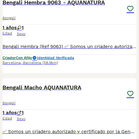
Bengali Hembra 9063 - AQUANATURA
Bengalí
1 años
1
Edad
Sexo
Bengali Hembra (Ref 9063) ✅ Somos un criadero autorizado y certificado por la Generalitat de Catalunya. ☎️ 933095977 📱 685878504 / 674320847 💻 www.aquanatura.es 🚙 Hacemos envíos 📌 Calle Roger de Flor 45, muy cerca del Arc de Triomf de Barcelona, de Lunes a Sábados, desde las 10h hasta las 20:00h. Se entregan con la mayoría de sus vacunas, desparasitados interna y externamente, con microchip y su registro, cartilla sanitaria y contrato de garantías, bajo la supervisión de nuestro equipo veterinario.
Criador
Con Afijo
Identidad Verificada
Barcelona
,
Barcelona
(58.9km)
1
1
Bengali Macho AQUANATURA
Bengalí
1 años
1
Edad
Sexo
✅ Somos un criadero autorizado y certificado por la Generalitat de Catalunya. ☎️ 933095977 📱 685878504 / 674320847 💻 www.aquanatura.es 🚙 Hacemos envíos 📌 Calle Roger de Flor 45, muy cerca del Arc de Triomf de Barcelona, de Lunes a Sábados, desde las 10h hasta las 20:00h. Se entregan con la mayoría de sus vacunas, desparasitados interna y externamente, con microchip y su registro, cartilla sanitaria y contrato de garantías, bajo la supervisión de nuestro equipo veterinario.