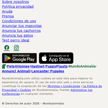
Sobre nosotros
Politica privacidad
Ayuda
Prensa
Condiciones de uso
Anunciar tus mascotas
Anuncia tus cachorros
Anuncia tus gatos
Test perro ideal
Pets4Homes
Hastnet
PuppyPlaats
MundoAnimalia
Annunci Animali
Lancaster Puppies
MundoAnimalia.com utiliza cookies en este sitio para mejorar tu
experiencia de usuario. El uso de este sitio web y otros servicios
constituye la aceptación de los
Términos y Condiciones
y
la Política de
Privacidad y Cookies
de MundoAnimalia. Puedes
Administrar tus
preferencias
en cualquier momento.
© Derechos de autor
2026
-
Mundoanimalia