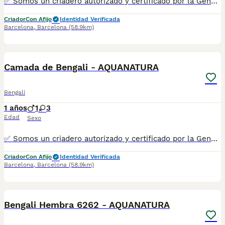
✅ Somos un criadero autorizado y certificado por la Generalitat de Catalunya. ☎️ 933095977 📱 685878504 / 674320847 💻 www.aquanatura.es 🚙 Hacemos envíos 📌 Calle Roger de Flor 45, muy cerca del Arc de Triomf de Barcelona, de Lunes a Sábados, desde las 10h hasta las 20:00h. Se entregan con la mayoría de sus vacunas, desparasitados interna y externamente, con microchip y su registro, cartilla sanitaria y contrato de garantías, bajo la supervisión de nuestro equipo veterinario.
Criador
Con Afijo
Identidad Verificada
Barcelona
,
Barcelona
(58.9km)
1
1
Camada de Bengali - AQUANATURA
Bengalí
1 años
1
3
Edad
Sexo
✅ Somos un criadero autorizado y certificado por la Generalitat de Catalunya. ☎️ 933095977 📱 685878504 / 674320847 💻 www.aquanatura.es 🚙 Hacemos envíos 📌 Calle Roger de Flor 45, muy cerca del Arc de Triomf de Barcelona, de Lunes a Sábados, desde las 10h hasta las 20:00h. Se entregan con la mayoría de sus vacunas, desparasitados interna y externamente, con microchip y su registro, cartilla sanitaria y contrato de garantías, bajo la supervisión de nuestro equipo veterinario.
Criador
Con Afijo
Identidad Verificada
Barcelona
,
Barcelona
(58.9km)
5
Bengali Hembra 6262 - AQUANATURA