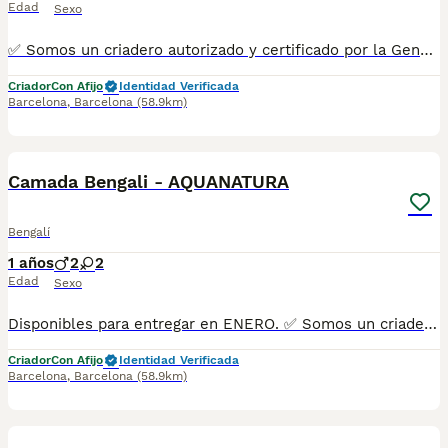
Edad
Sexo
✅ Somos un criadero autorizado y certificado por la Generalitat de Catalunya. ☎️ 933095977 📱 685878504 / 674320847 💻 www.aquanatura.es 🚙 Hacemos envíos 📌 Calle Roger de Flor 45, muy cerca del Arc de Triomf de Barcelona, de Lunes a Sábados, desde las 10h hasta las 20:00h. Se entregan con la mayoría de sus vacunas, desparasitados interna y externamente, con microchip y su registro, cartilla sanitaria y contrato de garantías, bajo la supervisión de nuestro equipo veterinario.
Criador
Con Afijo
Identidad Verificada
Barcelona
,
Barcelona
(58.9km)
2
Camada Bengali - AQUANATURA
Bengalí
1 años
2
2
Edad
Sexo
Disponibles para entregar en ENERO. ✅ Somos un criadero autorizado y certificado por la Generalitat de Catalunya. MAS INFO ☎️ 933095977 📱 685878504 🚙 HACEMOS ENVIOS Se entregan con la mayoría de sus vacunas, desparasitados interna y externamente, con microchip y su registro, cartilla sanitaria y contrato de garantías, bajo la supervisión de nuestro equipo veterinario.
Criador
Con Afijo
Identidad Verificada
Barcelona
,
Barcelona
(58.9km)
8