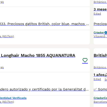
rgo
Británico
3 mese
Edad
Teléfono 610676133. Preciosos gatitos British, color blue, machos y hembras, se entregan a partir de los dos meses de edad, están muy bien cuidados, en las mejores condiciones, criados en casa, revisados por nuestro veterinario, vacunados, desparasitados con cartilla veterinaria, microchip y garantía sanitaria por escrito vírica y congénita, se pueden ver sin compromiso. Mi número de teléfono 610676133 Núcleo Zoológico: T-2500116
Criador
a
(60.7km)
Vilaverd
,
8
1
d Longhair Macho 1855 AQUANATURA
Briti
rgo
Británico
1 años
Edad
S
✅ Somos un criadero autorizado y certificado por la Generalitat de Catalunya. PARA MÁS INFORMACIÓN: ☎️ 933095977 📱 685878504 / 674320847 💻 www.aquanatura.es 🚙 Hacemos envíos 📌 Calle Roger de Flor 45, muy cerca del Arc de Triomf de Barcelona, de Lunes a Sábados, desde las 10h hasta las 20:00h. Se entregan con la mayoría de sus vacunas, desparasitados interna y externamente, con microchip y su registro, cartilla sanitaria y contrato de garantías, bajo la supervisión de nuestro equipo veterinario.
dentidad Verificada
Criador
Co
a
(60.7km)
Barcelon