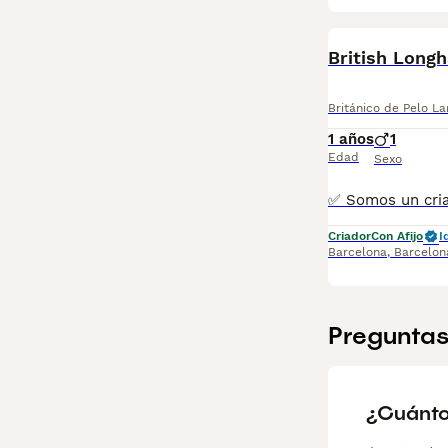
British Lon
Británico de Pelo La
1 años
1
Edad
Sexo
Criador
Con Afijo
I
Barcelona
,
Barcelon
Preguntas
¿Cuánto 