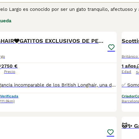
Pelo Largo es conocido por ser un gato tranquilo, afectuoso 
e no son demasiado exigentes. Aunque han existido durante mu
queda
o Largo no está reconocido como raza por la GCCF, aunque sí lo
5
1
elaje.
ina de consejos de compra de Británico de pelo largo
BRITISHLONGHAIR🩶GATITOS EXCLUSIVOS DE PELO LARGO
para obt
rgo
Británico
2
750 €
1 años
Precio
Edad
S
Descubre la elegancia incomparable de los British Longhair, una de las razas más deseadas por su imponente belleza, su manto sedoso y su carácter excepcionalmente equilibrado. Son gatos que no solo destacan por su apariencia, sino por su capacidad de convertirse en compañeros tranquilos, afectuosos y profundamente leales 🐈‍⬛ 😻 ¡Tenemos el cachorro perfecto para ti! Criado en un entorno responsable y con todo el cuidado que merece, nuestros cachorros cuentan con vacunas al día, desparasitaciones, microchip, y ofrecemos garantía sanitaria y genética. Además, te ofrecemos una revisión veterinaria gratuita para asegurar su bienestar. Somos un criadero profesional con núcleo zoológico T2500248, comprometidos con la salud y felicidad de nuestros cachorros. ¡No dudes en contactarnos para más información! 🐾🩵🤍
Verificada
Criador
Co
(111.9km)
Barcelon
1
🐱✨ Ga