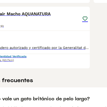
5
ghair Macho AQUANATURA
rgo
✅ Somos un criadero autorizado y certificado por la Generalitat de Catalunya. PARA MÁS INFORMACIÓN: ☎️ 933095977 📱 685878504 / 674320847 💻 www.aquanatura.es 🚙 Hacemos envíos 📌 Calle Roger de Flor 45, muy cerca del Arc de Triomf de Barcelona, de Lunes a Sábados. Se entregan con la mayoría de sus vacunas, desparasitados interna y externamente, con microchip y su registro, cartilla sanitaria y contrato de garantías, bajo la supervisión de nuestro equipo veterinario. AQUANATURA
dentidad Verificada
a
(60.7km)
 frecuentes
vale un gato británico de pelo largo?