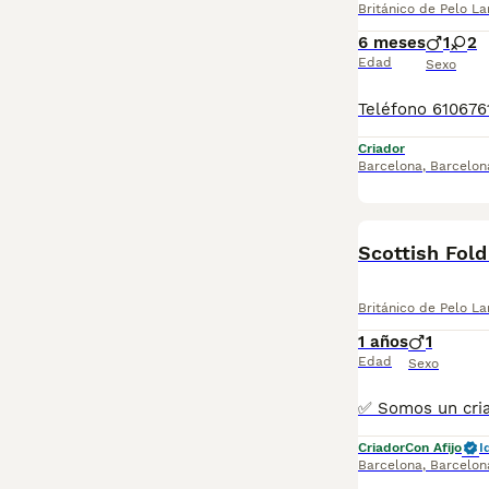
Británico de Pelo La
6 meses
1
2
Edad
Sexo
Criador
Barcelona
,
Barcelon
Scottish Fol
Británico de Pelo La
1 años
1
Edad
Sexo
Criador
Con Afijo
I
Barcelona
,
Barcelon