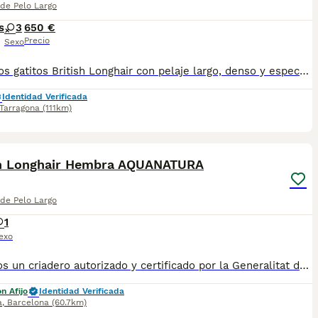
 de Pelo Largo
s
3
650 €
Precio
Sexo
Preciosos gatitos British Longhair con pelaje largo, denso y espectacular, auténticos “osos de peluche” llenos de ternura y elegancia. 💖 Carácter muy dulce, tranquilos y cariñosos 🐾 Criados en entorno familiar con máxima atención 🧸 Socializados desde pequeños para una perfecta adaptación ✨ Ejemplares sanos, cuidados y con genética de calidad Perfectos para quienes buscan un compañero elegante, afectuoso y equilibrado para el hogar. 📩 Información y reservas por privado en MundoAnimalia 🚨 Camada limitada 💫 ¡No dejes pasar la oportunidad de tener un auténtico British Longhair en casa!
Identidad Verificada
Tarragona
(111km)
5
sh Longhair Hembra AQUANATURA
 de Pelo Largo
1
exo
✅ Somos un criadero autorizado y certificado por la Generalitat de Catalunya. PARA MÁS INFORMACIÓN: ☎️ 933095977 📱 685878504 / 674320847 💻 www.aquanatura.es 🚙 Hacemos envíos 📌 Calle Roger de Flor 45, muy cerca del Arc de Triomf de Barcelona, de Lunes a Sábados. Se entregan con la mayoría de sus vacunas, desparasitados interna y externamente, con microchip y su registro, cartilla sanitaria y contrato de garantías, bajo la supervisión de nuestro equipo veterinario. AQUANATURA
n Afijo
Identidad Verificada
a
,
Barcelona
(60.7km)