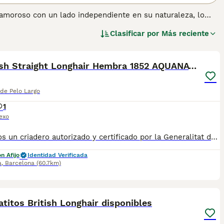
y amoroso con un lado independiente en su naturaleza, lo
cho tiempo, a diferencia del Británico de Pelo Corto, el
Clasificar por
Más reciente
 está por la TICA. La única diferencia real entre ellos es la
9
ener información sobre esta raza de gato.
Scottish Straight Longhair Hembra 1852 AQUANATURA
 de Pelo Largo
1
exo
✅ Somos un criadero autorizado y certificado por la Generalitat de Catalunya. PARA MÁS INFORMACIÓN: ☎️ 933095977 📱 685878504 / 674320847 💻 www.aquanatura.es 🚙 Hacemos envíos 📌 Calle Roger de Flor 45, muy cerca del Arc de Triomf de Barcelona, de Lunes a Sábados, desde las 10h hasta las 20:00h. Se entregan con la mayoría de sus vacunas, desparasitados interna y externamente, con microchip y su registro, cartilla sanitaria y contrato de garantías, bajo la supervisión de nuestro equipo veterinario.
n Afijo
Identidad Verificada
a
,
Barcelona
(60.7km)
4
titos British Longhair disponibles