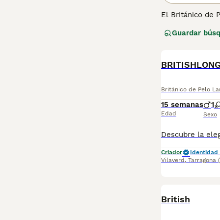
El Británico de 
que significa qu
Guardar bús
Británico de Pel
longitud de su p
Lee nuestra
pág
Británico de Pelo La
15 semanas
1
Edad
Sexo
Criador
Identidad 
Vilaverd
,
Tarragona
British