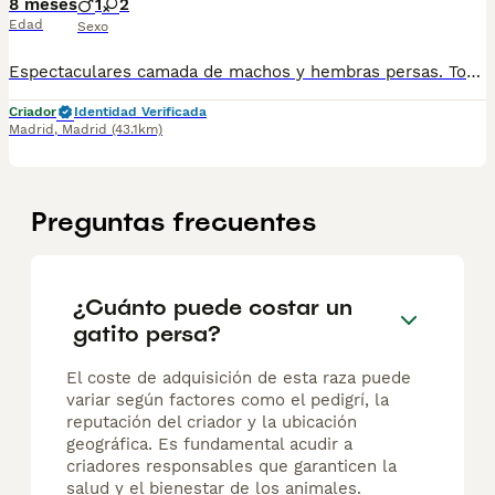
8 meses
1
2
Edad
Sexo
Espectaculares camada de machos y hembras persas. Todos los cachorritos se entregan con unos dos meses y medio de edad y sus vacunas correspondientes, desparasitados interna y externamente, con certificado de salud, y garantía tanto por enfermedad vírica como congénito genética. Posibilidad de entregar en toda España mediante transporte propio preparado para animales y con chofer privado. Los precios pueden variar según las características y morfología de cada cachorro. Añádenos al whats app o llámanos, y encantados atenderemos todas tus dudas y consultas. Teléfono / Whats app: 641 92 23 90
Criador
Identidad Verificada
Madrid
,
Madrid
(43.1km)
Preguntas frecuentes
¿Cuánto puede costar un
gatito persa?
El coste de adquisición de esta raza puede
variar según factores como el pedigrí, la
reputación del criador y la ubicación
geográfica. Es fundamental acudir a
criadores responsables que garanticen la
salud y el bienestar de los animales.