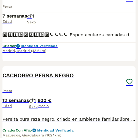
Persa
7 semanas
1
Edad
Sexo
6️⃣4️⃣1️⃣9️⃣2️⃣2️⃣3️⃣9️⃣0️⃣📞📞📞📞 Espectaculares camadas de de machos y hembras de pesas de pelo corto chinchilla nacionales descendientes de las mejores líneas de sangre. Disponibles tanto hembras como machos. Las camadas están bajo supervisión veterinaria desde su nacimiento hasta que son entregadas a su nueva familia. Criados por un equipo de profesionales y mejores personas que, con más de 20 años de experiencia , cuidan a los animales por vocación, aplicando una cría ética y responsable para que cada cachorro se desarrolle con la mejor salud y con un buen temperamento. Todos los cachorritos se entregan con unos dos meses y medio de edad y sus vacunas correspondientes, desparasitados interna y externamente, con certificado de salud, y garantía tanto por enfermedad vírica como congénito genética. Posibilidad de entregar en toda España mediante transporte propio preparado para animales y con chofer privado. Los precios pueden variar según las características y morfología de cada cachorro. Añádenos al whats app o llámanos, y encantados atenderemos todas tus dudas y consultas. Teléfono / Whats app: 641 92 23 90
Criador
Identidad Verificada
Madrid
,
Madrid
(43.6km)
3
1
CACHORRO PERSA NEGRO
Persa
12 semanas
1
600 €
Edad
Precio
Sexo
Persita pura raza negro, criado en ambiente familiar,libre de inmunodeficiencia leucemia y PKD,con revisión veterinaria, cartilla veterinaria, desparasitados y vacunas, estamos en Madrid,se hacen envíos a toda España
Criador
Con Afijo
Identidad Verificada
Mazuecos
,
Guadalajara
(102.1km)