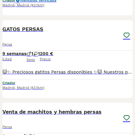
Criador
Identidad Verificada
Madrid
,
Madrid
(43.1km)
6
GATOS PERSAS
Persa
9 semanas
1
1
200 €
Edad
Precio
Sexo
🐱✨ Preciosos gatitos Persas disponibles ✨🐱 Nuestros pequeños están libres de enfermedades genéticas, criados con mucho amor 💕 en un ambiente familiar 🏡. Son muy sociables y cariñosos, ¡te van a enamorar en cuanto los conozcas! 😻 Criamos distintas variedades de color de esta increíble raza, Tricolor, Carey, Red/Blue point, etc. 📋 Se entregan con: ✅ Dos vacunas ✅ Dos desparasitaciones ✅ Revisión veterinaria completa ✅ Cartilla sanitaria y contrato ✅ Microchip incluido 📍Puedes venir a verlos sin ningún compromiso de compra, ¡será un placer recibirte! 🐾 (FOTOS REALES DE NUESTROS ESPECTACULARES GATITOS PERSAS, NADA DE MULTICRIADEROS NI FOTOS SACADAS DE INTERNET) Se pueden enviar a cualquier parte de España 🚚 Reserva mínima 200€. 📞 Atiendo por teléfono y WhatsApp. 💖 Gatitos muy chatitos, adorables y listos para llenar tu hogar de amor y ronroneos.
Criador
Madrid
,
Madrid
(43.1km)
3
Venta de machitos y hembras persas
Persa