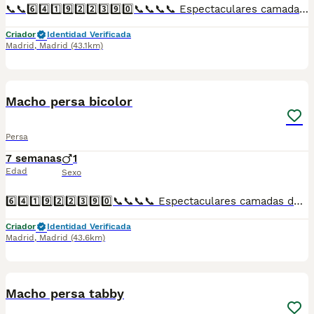
📞📞6️⃣4️⃣1️⃣9️⃣2️⃣2️⃣3️⃣9️⃣0️⃣📞📞📞📞 Espectaculares camadas de perritos de hembra persa chinchilla nacionales descendientes de las mejores líneas de sangre. Disponibles tanto hembras como machos. Las camadas están bajo supervisión veterinaria desde su nacimiento hasta que son entregadas a su nueva familia. Criados por un equipo de profesionales y mejores personas que, con más de 20 años de experiencia , cuidan a los animales por vocación, aplicando una cría ética y responsable para que cada cachorro se desarrolle con la mejor salud y con un buen temperamento. Todos los cachorritos se entregan con unos dos meses y medio de edad y sus vacunas correspondientes, desparasitados interna y externamente, con certificado de salud, y garantía tanto por enfermedad vírica como congénito genética. Posibilidad de entregar en toda España mediante transporte propio preparado para animales y con chofer privado. Los precios pueden variar según las características y morfología de cada cachorro. Añádenos al whats app o llámanos, y encantados atenderemos todas tus dudas y consultas. Teléfono / Whats app: 641 92 23 90
Criador
Identidad Verificada
Madrid
,
Madrid
(43.1km)
1
Macho persa bicolor
Persa
7 semanas
1
Edad
Sexo
6️⃣4️⃣1️⃣9️⃣2️⃣2️⃣3️⃣9️⃣0️⃣📞📞📞📞 Espectaculares camadas de de machos y hembras de persas de pelo corto chinchilla nacionales descendientes de las mejores líneas de sangre. Disponibles tanto hembras como machos. Las camadas están bajo supervisión veterinaria desde su nacimiento hasta que son entregadas a su nueva familia. Criados por un equipo de profesionales y mejores personas que, con más de 20 años de experiencia , cuidan a los animales por vocación, aplicando una cría ética y responsable para que cada cachorro se desarrolle con la mejor salud y con un buen temperamento. Todos los cachorritos se entregan con unos dos meses y medio de edad y sus vacunas correspondientes, desparasitados interna y externamente, con certificado de salud, y garantía tanto por enfermedad vírica como congénito genética. Posibilidad de entregar en toda España mediante transporte propio preparado para animales y con chofer privado. Los precios pueden variar según las características y morfología de cada cachorro. Añádenos al whats app o llámanos, y encantados atenderemos todas tus dudas y consultas. Teléfono / Whats app: 641 92 23 90
Criador
Identidad Verificada
Madrid
,
Madrid
(43.6km)
1
Macho persa tabby