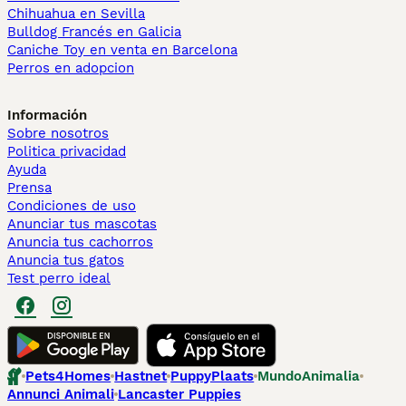
Chihuahua en Sevilla
Bulldog Francés en Galicia
Caniche Toy en venta en Barcelona
Perros en adopcion
Información
Sobre nosotros
Politica privacidad
Ayuda
Prensa
Condiciones de uso
Anunciar tus mascotas
Anuncia tus cachorros
Anuncia tus gatos
Test perro ideal
Pets4Homes
Hastnet
PuppyPlaats
MundoAnimalia
Annunci Animali
Lancaster Puppies