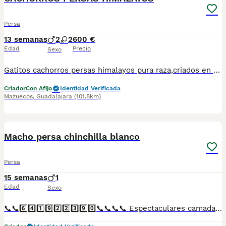
Persa
13 semanas
2
2
600 €
Edad
Precio
Sexo
Gatitos cachorros persas himalayos pura raza,criados en ambiente familiar revisión veterinaria,libres de leucemia, inmunodeficiencia y PKD,se envían a toda España
Criador
Con Afijo
Identidad Verificada
Mazuecos
,
Guadalajara
(101.8km)
1
Macho persa chinchilla blanco
Persa
15 semanas
1
Edad
Sexo
📞📞6️⃣4️⃣1️⃣9️⃣2️⃣2️⃣3️⃣9️⃣0️⃣📞📞📞📞 Espectaculares camadas de perritos de machos y hembras de maltipoo nacionales descendientes de las mejores líneas de sangre. Disponibles tanto hembras como machos. Las camadas están bajo supervisión veterinaria desde su nacimiento hasta que son entregadas a su nueva familia. Criados por un equipo de profesionales y mejores personas que, con más de 20 años de experiencia , cuidan a los animales por vocación, aplicando una cría ética y responsable para que cada cachorro se desarrolle con la mejor salud y con un buen temperamento. Todos los cachorritos se entregan con unos dos meses y medio de edad y sus vacunas correspondientes, desparasitados interna y externamente, con certificado de salud, y garantía tanto por enfermedad vírica como congénito genética. Posibilidad de entregar en toda España mediante transporte propio preparado para animales y con chofer privado. Los precios pueden variar según las características y morfología de cada cachorro. Añádenos al whats app o llámanos, y encantados atenderemos todas tus dudas y consultas. Teléfono / Whats app: 641 92 23 90