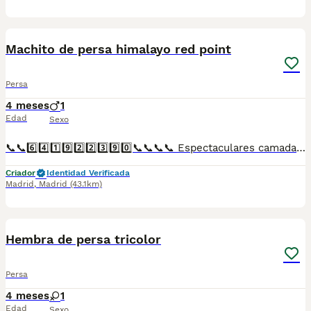
1
Machito de persa himalayo red point
Persa
4 meses
1
Edad
Sexo
📞📞6️⃣4️⃣1️⃣9️⃣2️⃣2️⃣3️⃣9️⃣0️⃣📞📞📞📞 Espectaculares camadas de gatitos de persa himalayo red point nacionales descendientes de las mejores líneas de sangre. Disponibles tanto hembras como machos. Las camadas están bajo supervisión veterinaria desde su nacimiento hasta que son entregadas a su nueva familia. Criados por un equipo de profesionales y mejores personas que, con más de 20 años de experiencia , cuidan a los animales por vocación, aplicando una cría ética y responsable para que cada cachorro se desarrolle con la mejor salud y con un buen temperamento. Todos los cachorritos se entregan con unos dos meses y medio de edad y sus vacunas correspondientes, desparasitados interna y externamente, con certificado de salud, y garantía tanto por enfermedad vírica como congénito genética. Posibilidad de entregar en toda España mediante transporte propio preparado para animales y con chofer privado. Los precios pueden variar según las características y morfología de cada cachorro. Añádenos al whats app o llámanos, y encantados atenderemos todas tus dudas y consultas. Teléfono / Whats app: 641 92 23 90
Criador
Identidad Verificada
Madrid
,
Madrid
(43.1km)
1
Hembra de persa tricolor
Persa
4 meses
1
Edad
Sexo