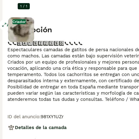
1
/
1
Criador
Agrandar
Descripción
📞📞6️⃣4️⃣1️⃣9️⃣2️⃣2️⃣3️⃣9️⃣0️⃣📞📞📞📞

Espectaculares camadas de gatitos de persa nacionales de
como machos. Las camadas están bajo supervisión veterina
Criados por un equipo de profesionales y mejores persona
vocación, aplicando una cría ética y responsable para que
temperamento. Todos los cachorritos se entregan con uno
desparasitados interna y externamente, con certificado de
Posibilidad de entregar en toda España mediante transport
pueden variar según las características y morfología de c
atenderemos todas tus dudas y consultas. Teléfono / Wha
ID del anuncio
:
981XY1UZr
Detalles de la camada