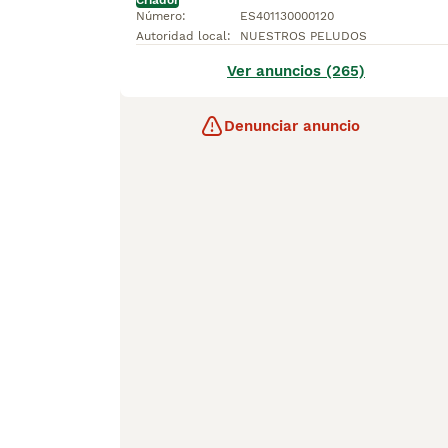
Criador
Número
:
ES401130000120
Autoridad local
:
NUESTROS PELUDOS
Ver anuncios (265)
Denunciar anuncio