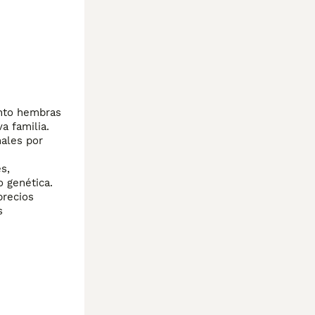
nto hembras 
 familia. 
ales por 
 
, 
 genética. 
recios 
 