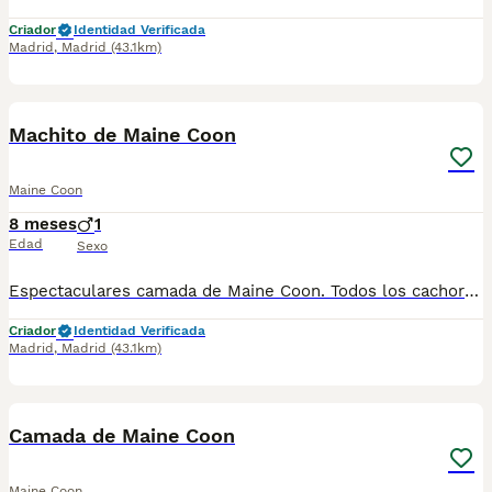
Criador
Identidad Verificada
Madrid
,
Madrid
(43.1km)
1
Machito de Maine Coon
Maine Coon
8 meses
1
Edad
Sexo
Espectaculares camada de Maine Coon. Todos los cachorritos se entregan con unos dos meses y medio de edad y sus vacunas correspondientes, desparasitados interna y externamente, con certificado de salud, y garantía tanto por enfermedad vírica como congénito genética. Posibilidad de entregar en toda España mediante transporte propio preparado para animales y con chofer privado. Los precios pueden variar según las características y morfología de cada cachorro. Añádenos al whats app o llámanos, y encantados atenderemos todas tus dudas y consultas. Teléfono / Whats app: 641 92 23 90
Criador
Identidad Verificada
Madrid
,
Madrid
(43.1km)
1
Camada de Maine Coon
Maine Coon