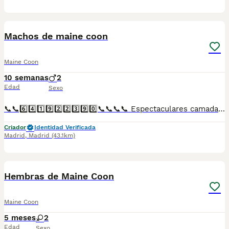
1
Machos de maine coon
Maine Coon
10 semanas
2
Edad
Sexo
📞📞6️⃣4️⃣1️⃣9️⃣2️⃣2️⃣3️⃣9️⃣0️⃣📞📞📞📞 Espectaculares camadas de perritos de machos y hembras de msine coon annacionales descendientes de las mejores líneas de sangre. Disponibles tanto hembras como machos. Las camadas están bajo supervisión veterinaria desde su nacimiento hasta que son entregadas a su nueva familia. Criados por un equipo de profesionales y mejores personas que, con más de 20 años de experiencia , cuidan a los animales por vocación, aplicando una cría ética y responsable para que cada cachorro se desarrolle con la mejor salud y con un buen temperamento. Todos los cachorritos se entregan con unos dos meses y medio de edad y sus vacunas correspondientes, desparasitados interna y externamente, con certificado de salud, y garantía tanto por enfermedad vírica como congénito genética. Posibilidad de entregar en toda España mediante transporte propio preparado para animales y con chofer privado. Los precios pueden variar según las características y morfología de cada cachorro. Añádenos al whats app o llámanos, y encantados atenderemos todas tus dudas y consultas. Teléfono / Whats app: 641 92 23 90
Criador
Identidad Verificada
Madrid
,
Madrid
(43.1km)
2
Hembras de Maine Coon
Maine Coon
5 meses
2
Edad
Sexo