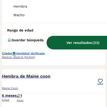
Hembra
Hembras de Maine Coon
Macho
Maine Coon
5 meses
1
1
Rango de edad
Edad
Sexo
Guardar búsqueda
Ver resultados
(
23
)
Camadas de Maine Coon disponibles en varios colores y tonalidades. Machos y hembras. Criadores responsables y familiares. Se entregan a partir de 2 meses de edad y sus vacunas correspondientes, desparasitados. Todos los cachorros son descendientes de las mejores líneas nacionales. Se entregan en toda España con transporte de alta calidad preparado para animales, van en vehículo climatizado con chófer particular a cargo del comprador. Si tienes dudas o consultas sobre la raza, podemos resolver tus dudas por whats app ;) Abogamos por una cría nacional (no en países del este) en un ambiente familiar con personas con vocación en una cría ética y responsable, y que por encima de todo, aman a los animales Teléfono / Whats app: 641 92 23 90
Criador
Identidad Verificada
Madrid
,
Madrid
(43.1km)
1
Hembra de Maine coon
Maine Coon
6 meses
1
Edad
Sexo