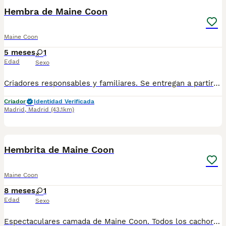
Hembra de Maine Coon
Maine Coon
5 meses
1
Edad
Sexo
Criadores responsables y familiares. Se entregan a partir de 2 meses de edad y sus vacunas correspondientes, desparasitados. Todos los cachorros son descendientes de las mejores líneas nacionales. Se entregan en toda España con transporte de alta calidad preparado para animales, van en vehículo climatizado con chófer particular a cargo del comprador. Si tienes dudas o consultas sobre la raza, podemos resolver tus dudas por whats app ;) Abogamos por una cría nacional (no en países del este) en un ambiente familiar con personas con vocación en una cría ética y responsable, y que por encima de todo, aman a los animales Teléfono / Whats app: 641 92 23 90
Criador
Identidad Verificada
Madrid
,
Madrid
(43.1km)
1
Hembrita de Maine Coon
Maine Coon
8 meses
1
Edad
Sexo
Espectaculares camada de Maine Coon. Todos los cachorritos se entregan con unos dos meses y medio de edad y sus vacunas correspondientes, desparasitados interna y externamente, con certificado de salud, y garantía tanto por enfermedad vírica como congénito genética. Posibilidad de entregar en toda España mediante transporte propio preparado para animales y con chofer privado. Los precios pueden variar según las características y morfología de cada cachorro. Añádenos al whats app o llámanos, y encantados atenderemos todas tus dudas y consultas. Teléfono / Whats app: 641 92 23 90