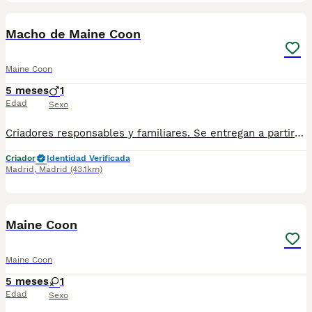
1
Macho de Maine Coon
Maine Coon
5 meses
1
Edad
Sexo
Criadores responsables y familiares. Se entregan a partir de 2 meses de edad y sus vacunas correspondientes, desparasitados. Todos los cachorros son descendientes de las mejores líneas nacionales. Se entregan en toda España con transporte de alta calidad preparado para animales, van en vehículo climatizado con chófer particular a cargo del comprador. Si tienes dudas o consultas sobre la raza, podemos resolver tus dudas por whats app ;) Abogamos por una cría nacional (no en países del este) en un ambiente familiar con personas con vocación en una cría ética y responsable, y que por encima de todo, aman a los animales Teléfono / Whats app: 641 92 23 90
Criador
Identidad Verificada
Madrid
,
Madrid
(43.1km)
1
Maine Coon
Maine Coon
5 meses
1
Edad
Sexo