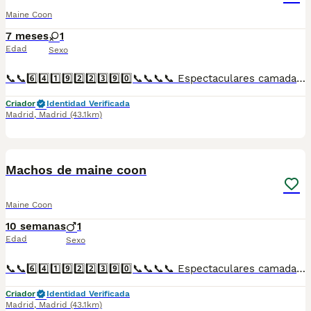
Maine Coon
7 meses
1
Edad
Sexo
📞📞6️⃣4️⃣1️⃣9️⃣2️⃣2️⃣3️⃣9️⃣0️⃣📞📞📞📞 Espectaculares camadas de gatitos de Maine Coon nacionales descendientes de las mejores líneas de sangre. Disponibles tanto hembras como machos. Las camadas están bajo supervisión veterinaria desde su nacimiento hasta que son entregadas a su nueva familia. Criados por un equipo de profesionales y mejores personas que, con más de 20 años de experiencia , cuidan a los animales por vocación, aplicando una cría ética y responsable para que cada cachorro se desarrolle con la mejor salud y con un buen temperamento. Todos los cachorritos se entregan con unos dos meses y medio de edad y sus vacunas correspondientes, desparasitados interna y externamente, con certificado de salud, y garantía tanto por enfermedad vírica como congénito genética. Posibilidad de entregar en toda España mediante transporte propio preparado para animales y con chofer privado. Los precios pueden variar según las características y morfología de cada cachorro. Añádenos al whats app o llámanos, y encantados atenderemos todas tus dudas y consultas. Teléfono / Whats app: 641 92 23 90
Criador
Identidad Verificada
Madrid
,
Madrid
(43.1km)
1
Machos de maine coon
Maine Coon
10 semanas
1
Edad
Sexo
📞📞6️⃣4️⃣1️⃣9️⃣2️⃣2️⃣3️⃣9️⃣0️⃣📞📞📞📞 Espectaculares camadas de perritos de machos y hembras de maine coon nacionales descendientes de las mejores líneas de sangre. Disponibles tanto hembras como machos. Las camadas están bajo supervisión veterinaria desde su nacimiento hasta que son entregadas a su nueva familia. Criados por un equipo de profesionales y mejores personas que, con más de 20 años de experiencia , cuidan a los animales por vocación, aplicando una cría ética y responsable para que cada cachorro se desarrolle con la mejor salud y con un buen temperamento. Todos los cachorritos se entregan con unos dos meses y medio de edad y sus vacunas correspondientes, desparasitados interna y externamente, con certificado de salud, y garantía tanto por enfermedad vírica como congénito genética. Posibilidad de entregar en toda España mediante transporte propio preparado para animales y con chofer privado. Los precios pueden variar según las características y morfología de cada cachorro. Añádenos al whats app o llámanos, y encantados atenderemos todas tus dudas y consultas. Teléfono / Whats app: 641 92 23 90
Criador
Identidad Verificada
Madrid
,
Madrid
(43.1km)