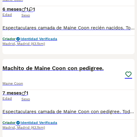
6 meses
1
1
Edad
Sexo
Espectaculares camada de Maine Coon recién nacidos. Todos los cachorritos se entregan con unos dos meses y medio de edad y sus vacunas correspondientes, desparasitados interna y externamente, con certificado de salud, y garantía tanto por enfermedad vírica como congénito genética. Posibilidad de entregar en toda España mediante transporte propio preparado para animales y con chofer privado. Los precios pueden variar según las características y morfología de cada cachorro. Añádenos al whats app o llámanos, y encantados atenderemos todas tus dudas y consultas. Teléfono / Whats app: 641 92 23 90
Criador
Identidad Verificada
Madrid
,
Madrid
(43.1km)
1
Machito de Maine Coon con pedigree.
Maine Coon
7 meses
1
Edad
Sexo
Espectaculares camada de Maine Coon con pedigree. Todos los cachorritos se entregan con unos dos meses y medio de edad y sus vacunas correspondientes, desparasitados interna y externamente, con certificado de salud, y garantía tanto por enfermedad vírica como congénito genética. Posibilidad de entregar en toda España mediante transporte propio preparado para animales y con chofer privado. Los precios pueden variar según las características y morfología de cada cachorro. Añádenos al whats app o llámanos, y encantados atenderemos todas tus dudas y consultas. Teléfono / Whats app: 641 92 23 90
Criador
Identidad Verificada
Madrid
,
Madrid
(43.1km)