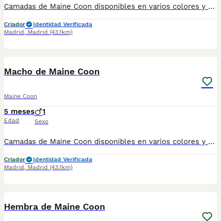
Camadas de Maine Coon disponibles en varios colores y tonalidades. Machos y hembras. Criadores responsables y familiares. Se entregan a partir de 2 meses de edad y sus vacunas correspondientes, desparasitados. Todos los cachorros son descendientes de las mejores líneas nacionales. Se entregan en toda España con transporte de alta calidad preparado para animales, van en vehículo climatizado con chófer particular a cargo del comprador. Si tienes dudas o consultas sobre la raza, podemos resolver tus dudas por whats app ;) Abogamos por una cría nacional (no en países del este) en un ambiente familiar con personas con vocación en una cría ética y responsable, y que por encima de todo, aman a los animales Teléfono / Whats app: 641 92 23 90
Criador
Identidad Verificada
Madrid
,
Madrid
(43.1km)
1
Macho de Maine Coon
Maine Coon
5 meses
1
Edad
Sexo
Camadas de Maine Coon disponibles en varios colores y tonalidades. Machos y hembras. Criadores responsables y familiares. Se entregan a partir de 2 meses de edad y sus vacunas correspondientes, desparasitados. Todos los cachorros son descendientes de las mejores líneas nacionales. Se entregan en toda España con transporte de alta calidad preparado para animales, van en vehículo climatizado con chófer particular a cargo del comprador. Si tienes dudas o consultas sobre la raza, podemos resolver tus dudas por whats app ;) Abogamos por una cría nacional (no en países del este) en un ambiente familiar con personas con vocación en una cría ética y responsable, y que por encima de todo, aman a los animales Teléfono / Whats app: 641 92 23 90
Criador
Identidad Verificada
Madrid
,
Madrid
(43.1km)
1
Hembra de Maine Coon