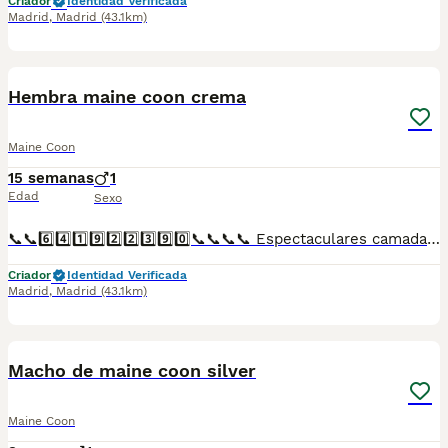
Criador
Identidad Verificada
Madrid
,
Madrid
(43.1km)
1
Hembra maine coon crema
Maine Coon
15 semanas
1
Edad
Sexo
📞📞6️⃣4️⃣1️⃣9️⃣2️⃣2️⃣3️⃣9️⃣0️⃣📞📞📞📞 Espectaculares camadas de perritos de machos y hembras de maine coon nacionales descendientes de las mejores líneas de sangre. Disponibles tanto hembras como machos. Las camadas están bajo supervisión veterinaria desde su nacimiento hasta que son entregadas a su nueva familia. Criados por un equipo de profesionales y mejores personas que, con más de 20 años de experiencia , cuidan a los animales por vocación, aplicando una cría ética y responsable para que cada cachorro se desarrolle con la mejor salud y con un buen temperamento. Todos los cachorritos se entregan con unos dos meses y medio de edad y sus vacunas correspondientes, desparasitados interna y externamente, con certificado de salud, y garantía tanto por enfermedad vírica como congénito genética. Posibilidad de entregar en toda España mediante transporte propio preparado para animales y con chofer privado. Los precios pueden variar según las características y morfología de cada cachorro. Añádenos al whats app o llámanos, y encantados atenderemos todas tus dudas y consultas. Teléfono / Whats app: 641 92 23 90
Criador
Identidad Verificada
Madrid
,
Madrid
(43.1km)
1
Macho de maine coon silver
Maine Coon