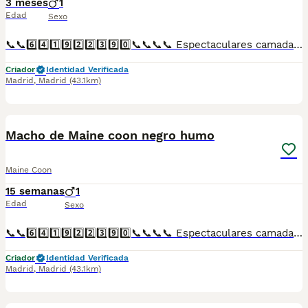
3 meses
1
Edad
Sexo
📞📞6️⃣4️⃣1️⃣9️⃣2️⃣2️⃣3️⃣9️⃣0️⃣📞📞📞📞 Espectaculares camadas de perritos de machos y hembras de maine coon nacionales descendientes de las mejores líneas de sangre. Disponibles tanto hembras como machos. Las camadas están bajo supervisión veterinaria desde su nacimiento hasta que son entregadas a su nueva familia. Criados por un equipo de profesionales y mejores personas que, con más de 20 años de experiencia , cuidan a los animales por vocación, aplicando una cría ética y responsable para que cada cachorro se desarrolle con la mejor salud y con un buen temperamento. Todos los cachorritos se entregan con unos dos meses y medio de edad y sus vacunas correspondientes, desparasitados interna y externamente, con certificado de salud, y garantía tanto por enfermedad vírica como congénito genética. Posibilidad de entregar en toda España mediante transporte propio preparado para animales y con chofer privado. Los precios pueden variar según las características y morfología de cada cachorro. Añádenos al whats app o llámanos, y encantados atenderemos todas tus dudas y consultas. Teléfono / Whats app: 641 92 23 90
Criador
Identidad Verificada
Madrid
,
Madrid
(43.1km)
1
Macho de Maine coon negro humo
Maine Coon
15 semanas
1
Edad
Sexo
📞📞6️⃣4️⃣1️⃣9️⃣2️⃣2️⃣3️⃣9️⃣0️⃣📞📞📞📞 Espectaculares camadas de perritos de machos y hembras de maine coon negro humo nacionales descendientes de las mejores líneas de sangre. Disponibles tanto hembras como machos. Las camadas están bajo supervisión veterinaria desde su nacimiento hasta que son entregadas a su nueva familia. Criados por un equipo de profesionales y mejores personas que, con más de 20 años de experiencia , cuidan a los animales por vocación, aplicando una cría ética y responsable para que cada cachorro se desarrolle con la mejor salud y con un buen temperamento. Todos los cachorritos se entregan con unos dos meses y medio de edad y sus vacunas correspondientes, desparasitados interna y externamente, con certificado de salud, y garantía tanto por enfermedad vírica como congénito genética. Posibilidad de entregar en toda España mediante transporte propio preparado para animales y con chofer privado. Los precios pueden variar según las características y morfología de cada cachorro. Añádenos al whats app o llámanos, y encantados atenderemos todas tus dudas y consultas. Teléfono / Whats app: 641 92 23 90
Criador
Identidad Verificada
Madrid
,
Madrid
(43.1km)
1