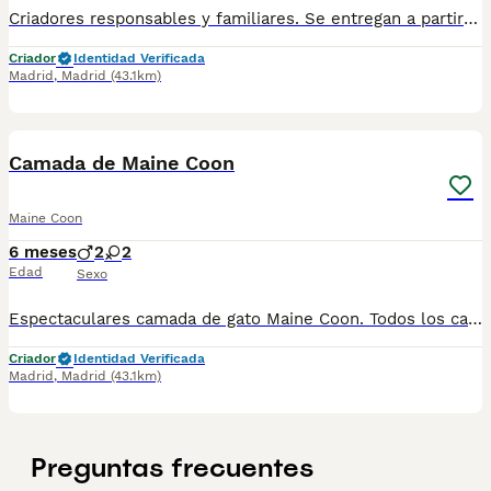
Criadores responsables y familiares. Se entregan a partir de 2 meses de edad y sus vacunas correspondientes, desparasitados. Todos los cachorros son descendientes de las mejores líneas nacionales. Se entregan en toda España con transporte de alta calidad preparado para animales, van en vehículo climatizado con chófer particular a cargo del comprador. Si tienes dudas o consultas sobre la raza, podemos resolver tus dudas por whats app ;) Abogamos por una cría nacional (no en países del este) en un ambiente familiar con personas con vocación en una cría ética y responsable, y que por encima de todo, aman a los animales Teléfono / Whats app: 641 92 23 90
Criador
Identidad Verificada
Madrid
,
Madrid
(43.1km)
2
Camada de Maine Coon
Maine Coon
6 meses
2
2
Edad
Sexo
Espectaculares camada de gato Maine Coon. Todos los cachorritos se entregan con unos dos meses y medio de edad y sus vacunas correspondientes, desparasitados interna y externamente, con certificado de salud, y garantía tanto por enfermedad vírica como congénito genética. Posibilidad de entregar en toda España mediante transporte propio preparado para animales y con chofer privado. Los precios pueden variar según las características y morfología de cada cachorro. Añádenos al whats app o llámanos, y encantados atenderemos todas tus dudas y consultas. Teléfono / Whats app: 641 92 23 90
Criador
Identidad Verificada
Madrid
,
Madrid
(43.1km)
Preguntas frecuentes