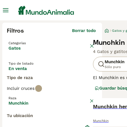
Filtros
Borrar todo
Gatos y g
Munchkin 
Categorías
Gatos
4 Gatos y gatit
Munchkin
Tipo de listado
Sólo puro
En venta
Tipo de raza
El Munchkin es 
muy rápidos cua
Guardar bús
Incluir cruces
compañía humana
donde una perso
Raza
consejos de com
Munchkin
Munchkin he
Tu ubicación
Munchkin