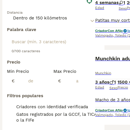
4 semanas
1
2
Edad
P
Sexo
Distancia
Palabra clave
Criador
Con Afijo
I
Valmojado
,
Toledo
(
0/100 caracteres
Munchkin adu
Precio
Min Precio
Max Precio
Munchkin
€
€
3 años
1
1500 
Edad
Precio
Sexo
Filtros populares
Criadores con identidad verificada
Criador
Con Afijo
I
Gatos registrados por la GCCF, la TICA
Valmojado
,
Toledo
(
o la FIFe