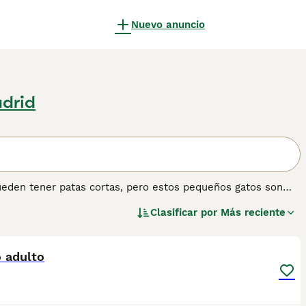
Nuevo anuncio
adrid
eden tener patas cortas, pero estos pequeños gatos son
seguros y extrovertidos que se sienten cómodos con
Clasificar por
Más reciente
. Por lo tanto, el Munchkin es más adecuado para hogares
3
r lo que siempre tiene compañía. Lee nuestra página de
 gato.
 adulto