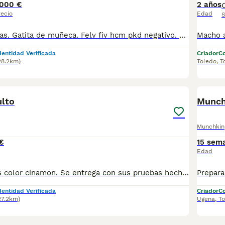
000 €
2 años
recio
Edad
S
Patitas muy cortas. Gatita de muñeca. Felv fiv hcm pkd negativo. Padres con pedigree. Criado en ambiente familiar. Lista para reservar. Abstenerse regateadores.
dentidad Verificada
Criador
Co
28.2km)
Toledo
,
T
7
1
lto
Munchk
Munchkin
€
15 sem
Edad
Macho de 3 años color cinamon. Se entrega con sus pruebas hechas. Felv fiv hcm y pkd negativo. Vacunas desparasitaciones al día. Micro chip y pasaporte. Pedigree.
dentidad Verificada
Criador
Co
27.2km)
Ugena
,
To