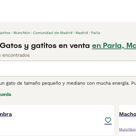
atitos
Munchkin
Comunidad de Madrid
Madrid
Parla
Gatos y gatitos en venta
en Parla, M
os encontrados
un gato de tamaño pequeño y mediano con mucha energía. Pu
ndo juegan a juegos interactivos con sus dueños. Son gatos 
queda
 y no les gusta nada más que estar en un ambiente hogareño
6
na se queda en casa cuando todos los demás están fuera, po
pra de Munchkin para obtener información sobre esta raza de
mbra
Macho
Munchkin