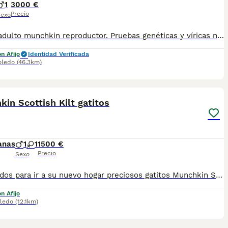
1
3000 €
Precio
exo
Macho adulto munchkin reproductor. Pruebas genéticas y víricas negativas. Muy cariñoso. Exclusivo para quien quiera llevar a cabo un proyecto de cría responsable de esta raza.
n Afijo
Identidad Verificada
oledo
(46.3km)
7
in Scottish Kilt gatitos
anas
1
1
1500 €
Precio
Sexo
Preparados para ir a su nuevo hogar preciosos gatitos Munchkin Scottish Kilt.Pequeńajos son muy sociables y cariñosos.Se entregan a partir de 3,5 meses desparasitados,vacunados,con microchip,cartilla sanitaria y contracto.Precio desde1500 euros.Sigueme en Instagram:gatos_de_lucia.Mas información 722275311 WhatsApp.Un saludo
n Afijo
ledo
(12.1km)