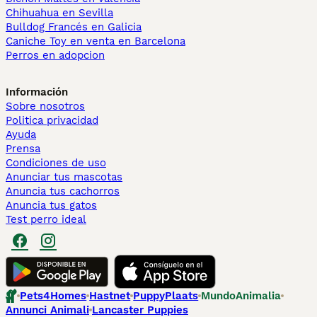
Chihuahua en Sevilla
Bulldog Francés en Galicia
Caniche Toy en venta en Barcelona
Perros en adopcion
Información
Sobre nosotros
Politica privacidad
Ayuda
Prensa
Condiciones de uso
Anunciar tus mascotas
Anuncia tus cachorros
Anuncia tus gatos
Test perro ideal
Pets4Homes
Hastnet
PuppyPlaats
MundoAnimalia
Annunci Animali
Lancaster Puppies