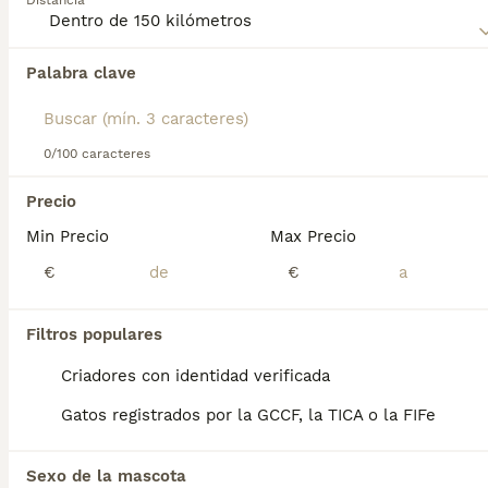
Distancia
Lee nuestra
página de consejos de compra de Maine Coon
para obtener información sobre esta raza de gato.
Palabra clave
Encontramos 0 Maine Coon Gatos y gatitos
en venta en Agüimes, Las Palmas.
Si deseas exactamente esta búsqueda guarda tu 
búsqueda y espera el resultado perfecto:
0/100 caracteres
Guardar búsqueda
Precio
Min Precio
Max Precio
Preguntas frecuentes
€
€
Filtros populares
¿Cuánto vale un gatito
Maine Coon?
Criadores con identidad verificada
Gatos registrados por la GCCF, la TICA o la FIFe
El coste de adquisición de esta raza puede
variar según factores como el pedigrí, la
reputación del criador y la ubicación
Sexo de la mascota