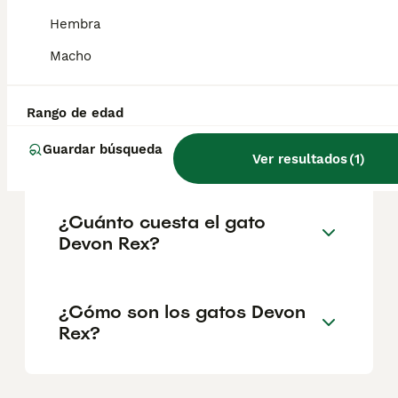
salud y el bienestar de los animales.
Hembra
Informarse bien y comparar opciones antes
de comprometerse siempre es la mejor
Macho
decisión.
Rango de edad
¿Cuánto cuesta un gatito
Guardar búsqueda
Devon Rex?
Ver resultados
(
1
)
¿Cuánto cuesta el gato
Devon Rex?
¿Cómo son los gatos Devon
Rex?