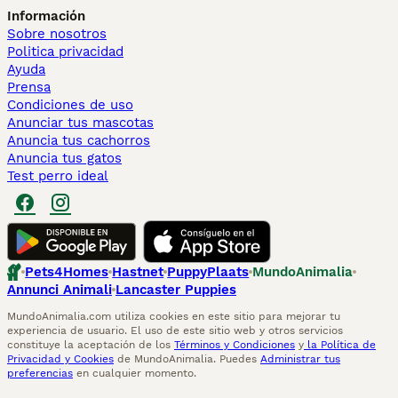
Información
Sobre nosotros
Politica privacidad
Ayuda
Prensa
Condiciones de uso
Anunciar tus mascotas
Anuncia tus cachorros
Anuncia tus gatos
Test perro ideal
Pets4Homes
Hastnet
PuppyPlaats
MundoAnimalia
Annunci Animali
Lancaster Puppies
MundoAnimalia.com utiliza cookies en este sitio para mejorar tu
experiencia de usuario. El uso de este sitio web y otros servicios
constituye la aceptación de los
Términos y Condiciones
y
la Política de
Privacidad y Cookies
de MundoAnimalia. Puedes
Administrar tus
preferencias
en cualquier momento.