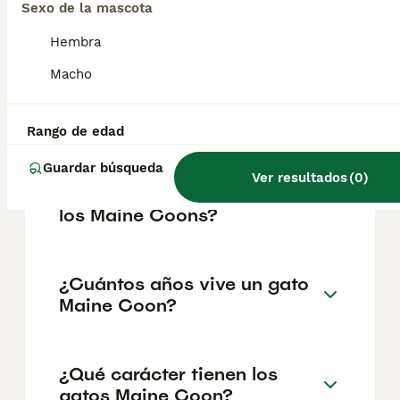
variar según factores como el pedigrí, la
Sexo de la mascota
reputación del criador y la ubicación
geográfica. Es fundamental acudir a
Hembra
criadores responsables que garanticen la
Macho
salud y el bienestar de los animales.
Informarse bien y comparar opciones antes
de comprometerse siempre es la mejor
decisión.
Rango de edad
Guardar búsqueda
Ver resultados
(
0
)
¿Qué problemas suelen tener
los Maine Coons?
¿Cuántos años vive un gato
Maine Coon?
¿Qué carácter tienen los
gatos Maine Coon?