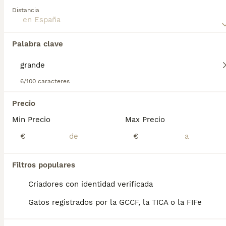
Lee nuestra
página de consejos de compra de Maine Coon
Distancia
para obtener información sobre esta raza de gato.
Palabra clave
Encontramos 0 Maine Coon Grande Gatos y
gatitos en venta.
Si deseas exactamente esta búsqueda guarda tu 
6/100 caracteres
búsqueda y espera el resultado perfecto:
Precio
Guardar búsqueda
Min Precio
Max Precio
€
€
Preguntas frecuentes
Filtros populares
¿Cuánto vale un gatito
Criadores con identidad verificada
Maine Coon?
Gatos registrados por la GCCF, la TICA o la FIFe
El coste de adquisición de esta raza puede