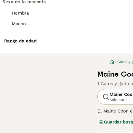
Sexo de la mascota
Hembra
Macho
Rango de edad
Gatos y g
Maine Coo
1 Gatos y gatito
Maine Coo
Sólo puro
El Maine Coon e
populares del p
Guardar bús
encantador y su 