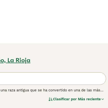
o, La Rioja
 una raza antigua que se ha convertido en una de las más
 un hermoso pelaje semilargo que, combinado con su aspecto
Clasificar por
Más reciente
s y mascotas de la familia.