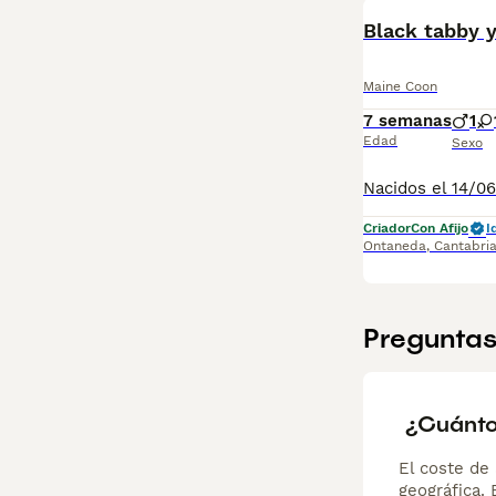
Lee nuestra
pág
Black tabby 
Maine Coon
7 semanas
1
Edad
Sexo
Criador
Con Afijo
I
Ontaneda
,
Cantabri
Preguntas
¿Cuánto
El coste de 
geográfica.