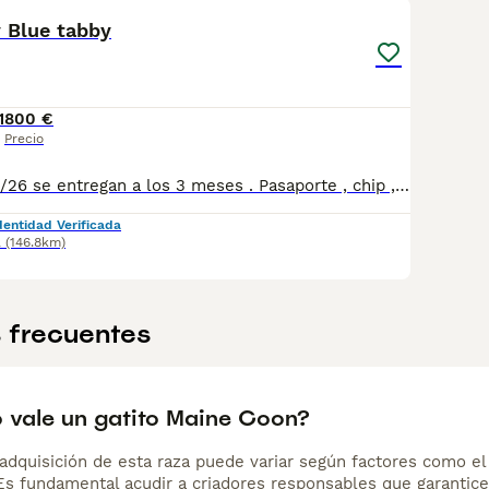
ina de consejos de compra de Maine Coon
para obtener infor
y Blue tabby
1
800 €
Precio
Nacidos el 14/06/26 se entregan a los 3 meses . Pasaporte , chip , testados , desparasitados . Totalmente sociabilizados con niños y animales . Comiendo solos y usando el arenero. Afijo: Rey-Diez Cattery Nucleo zoologico WCF
dentidad Verificada
a
(146.8km)
 frecuentes
 vale un gatito Maine Coon?
adquisición de esta raza puede variar según factores como el p
 Es fundamental acudir a criadores responsables que garantice