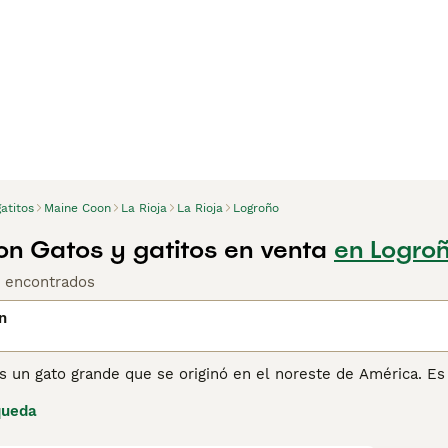
atitos
Maine Coon
La Rioja
La Rioja
Logroño
n Gatos y gatitos en venta
en Logroñ
s encontrados
n
s un gato grande que se originó en el noreste de América. Es
laneta a lo largo de los años, y por una buena razón. Tienen
queda
carácter cariñoso y leal, los convierte en compañeros ideale
9