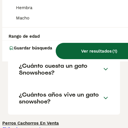
redondeado, los ojos son grandes e
Hembra
inclinados, y las orejas, bastante separadas,
son largas y puntiagudas.
Macho
¿El gato Snowshoe es de
Rango de edad
raza pura?
Guardar búsqueda
Ver resultados
(
1
)
¿Cuánto cuesta un gato
Snowshoes?
¿Cuántos años vive un gato
snowshoe?
Perros Cachorros En Venta