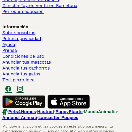
Caniche Toy en venta en Barcelona
Perros en adopcion
Información
Sobre nosotros
Politica privacidad
Ayuda
Prensa
Condiciones de uso
Anunciar tus mascotas
Anuncia tus cachorros
Anuncia tus gatos
Test perro ideal
Pets4Homes
Hastnet
PuppyPlaats
MundoAnimalia
Annunci Animali
Lancaster Puppies
MundoAnimalia.com utiliza cookies en este sitio para mejorar tu
experiencia de usuario. El uso de este sitio web y otros servicios