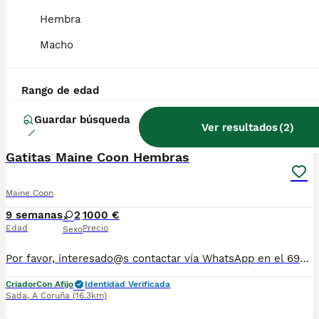
Hembra
Macho
Rango de edad
Guardar búsqueda
3
Ver resultados
(
2
)
Gatitas Maine Coon Hembras
Maine Coon
9 semanas
2
1000 €
Edad
Precio
Sexo
Por favor, interesado@s contactar vía WhatsApp en el 699239480. Preciosa camada de gatitos criados en ambiente familiar con todo el cariño y cuidados. Nuestros gatitos se entregan a partir de los 3 meses (doblemente desparasitados, vacunados, pasaporte, microchip,contrato, testados de leucemia e inmunodeficiencia) ,pedigree de mascota y kit de bienvenida. Todos nuestros reproductores estan testados y son libres (N/N) de DPK, HCM , SMA y FACTOR XI). En caso necesario pueden viajar a toda España peninsular por transporte especializado. Núcleo zoológico REGANUZ (15/075/0014/CC). Precio
Criador
Con Afijo
Identidad Verificada
Sada
,
A Coruña
(16.3km)