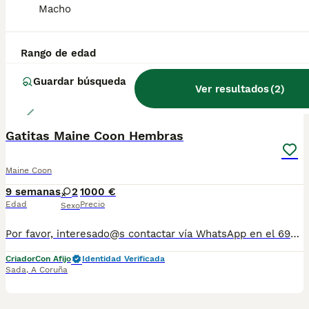
Macho
Rango de edad
Guardar búsqueda
Ver resultados
(
2
)
3
Gatitas Maine Coon Hembras
Maine Coon
9 semanas
2
1000 €
Edad
Precio
Sexo
Por favor, interesado@s contactar vía WhatsApp en el 699239480. Preciosa camada de gatitos criados en ambiente familiar con todo el cariño y cuidados. Nuestros gatitos se entregan a partir de los 3 meses (doblemente desparasitados, vacunados, pasaporte, microchip,contrato, testados de leucemia e inmunodeficiencia) ,pedigree de mascota y kit de bienvenida. Todos nuestros reproductores estan testados y son libres (N/N) de DPK, HCM , SMA y FACTOR XI). En caso necesario pueden viajar a toda España peninsular por transporte especializado. Núcleo zoológico REGANUZ (15/075/0014/CC). Precio
Criador
Con Afijo
Identidad Verificada
Sada
,
A Coruña