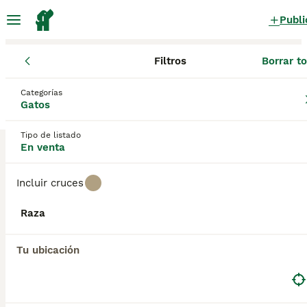
Publi
Filtros
Borrar t
Gatos y gatitos
Galicia
A Coruña
Categorías
Gatos y gatitos en venta
en A Coruña
Gatos
2 Gatos y gatitos encontrados
Tipo de listado
En venta
Todas las razas
Filtros
Incluir cruces
Guardar búsqueda
Orden
Raza
BOOST
Tu ubicación