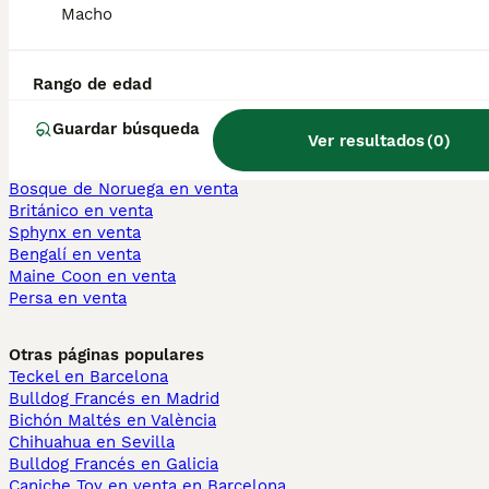
Bichón Maltés en venta
Macho
Yorkshire Terrier en venta
Pomerania en venta
Border Collie en venta
Rango de edad
Teckel en venta
Caniche Toy en venta
Guardar búsqueda
Ver resultados
(
0
)
Gatos y Gatitos En Venta
Bosque de Noruega en venta
Británico en venta
Sphynx en venta
Bengalí en venta
Maine Coon en venta
Persa en venta
Otras páginas populares
Teckel en Barcelona
Bulldog Francés en Madrid
Bichón Maltés en València
Chihuahua en Sevilla
Bulldog Francés en Galicia
Caniche Toy en venta en Barcelona