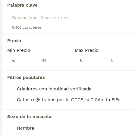
Encontramos 0 Gatos y gatitos en venta en
Palabra clave
Pontevedra.
Si deseas exactamente esta búsqueda guarda tu 
búsqueda y espera el resultado perfecto:
0/100 caracteres
Guardar búsqueda
Precio
Min Precio
Max Precio
€
€
gatos en venta
gatos en venta
pontevedra
vilagarcia de arousa
Filtros populares
gatos en venta
gatos en venta tui
villagarcia de arosa
gatos en venta cangas
Criadores con identidad verificada
gatos en venta
gatos en venta vigo
pontevedra
gatos en venta
Gatos registrados por la GCCF, la TICA o la FIFe
gatos en venta lalin
puenteareas
gatos en venta nigran
Sexo de la mascota
Perros Cachorros En Venta
Hembra
Chihuahua en venta