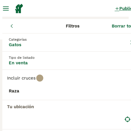
Publi
Filtros
Borrar t
Gatos y gatitos
Galicia
Pontevedra
Categorías
Gatos y gatitos en venta
en Pontevedra
Gatos
0 Gatos y gatitos encontrados
Tipo de listado
En venta
Todas las razas
Filtros
Incluir cruces
Guardar búsqueda
Orden
Raza
Tu ubicación