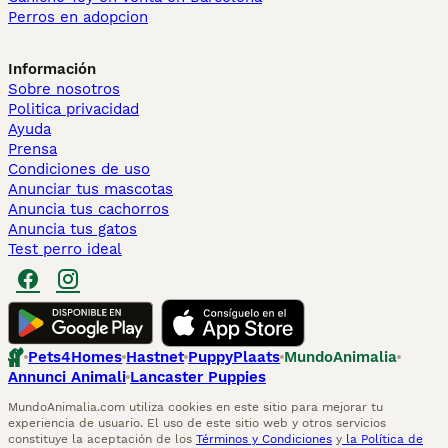
Perros en adopcion
Información
Sobre nosotros
Politica privacidad
Ayuda
Prensa
Condiciones de uso
Anunciar tus mascotas
Anuncia tus cachorros
Anuncia tus gatos
Test perro ideal
Pets4Homes
Hastnet
PuppyPlaats
MundoAnimalia
Annunci Animali
Lancaster Puppies
MundoAnimalia.com utiliza cookies en este sitio para mejorar tu
experiencia de usuario. El uso de este sitio web y otros servicios
constituye la aceptación de los
Términos y Condiciones
y
la Política de