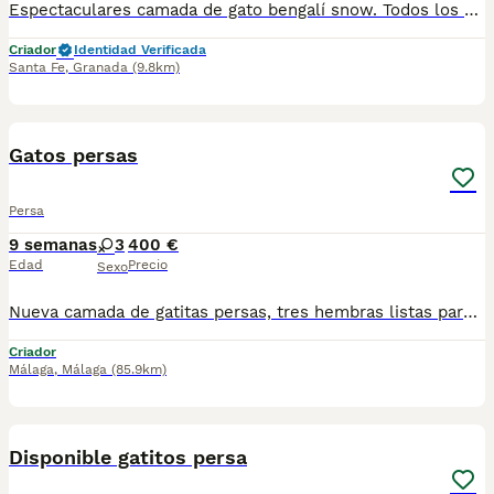
Espectaculares camada de gato bengalí snow. Todos los cachorritos se entregan con unos dos meses y medio de edad y sus vacunas correspondientes, desparasitados interna y externamente, con certificado de salud, y garantía tanto por enfermedad vírica como congénito genética. Posibilidad de entregar en toda España mediante transporte propio preparado para animales y con chofer privado. Los precios pueden variar según las características y morfología de cada cachorro. Añádenos al whats app o llámanos, y encantados atenderemos todas tus dudas y consultas. Teléfono / Whats app: 641 92 23 90
Criador
Identidad Verificada
Santa Fe
,
Granada
(9.8km)
7
Gatos persas
Persa
9 semanas
3
400 €
Edad
Precio
Sexo
Nueva camada de gatitas persas, tres hembras listas para recojer, criados en ambiente familiar. Para mas información por wasap al 610704512
Criador
Málaga
,
Málaga
(85.9km)
8
3
Disponible gatitos persa