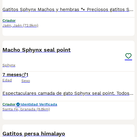
Gatitos Sphynx Machos y hembras 🐾 Preciosos gatitos Sphynx machos y hembras disponibles. Criados en ambiente familiar, muy sociables, cariñosos y acostumbrados al contacto diario. Son gatos inteligentes, juguetones y con un carácter excepcional, ideales para familias o personas que buscan un compañero muy cercano. Se entregan: * Desparasitados. * Con vacunas correspondientes a su edad. * Cartilla sanitaria. Buscamos familias responsables que les ofrezcan un hogar lleno de cariño y cuidados. Para más información, fotos y vídeos, contacta sin compromiso.
Criador
Jaén
,
Jaén
(72.9km)
1
Macho Sphynx seal point
Sphynx
7 meses
1
Edad
Sexo
Espectaculares camada de gato Sphynx seal point. Todos los cachorritos se entregan con unos dos meses y medio de edad y sus vacunas correspondientes, desparasitados interna y externamente, con certificado de salud, y garantía tanto por enfermedad vírica como congénito genética. Posibilidad de entregar en toda España mediante transporte propio preparado para animales y con chofer privado. Los precios pueden variar según las características y morfología de cada cachorro. Añádenos al whats app o llámanos, y encantados atenderemos todas tus dudas y consultas. Teléfono / Whats app: 641 92 23 90
Criador
Identidad Verificada
Santa Fe
,
Granada
(9.8km)
5
2
Gatitos persa himalayo