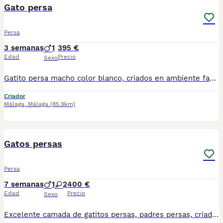
Gato persa
Persa
3 semanas
1
395 €
Edad
Precio
Sexo
Gatito persa macho color blanco, criados en ambiente familiar. Nacido el 14 de julio. Se recojen en fuente de piedra, un pueblo de malaga para mas información por wasap al 610704512
Criador
Málaga
,
Málaga
(85.9km)
3
Gatos persas
Persa
7 semanas
1
2
400 €
Edad
Precio
Sexo
Excelente camada de gatitos persas, padres persas, criados en ambiente familiar. Se recogen en Madrid, no se envían. Para más información y fotos o vídeos teléfono 644 35 36 12