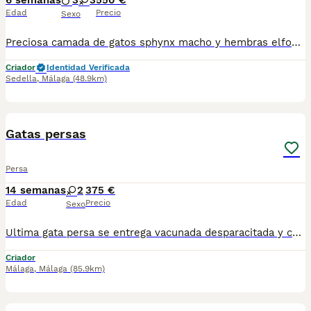
6 semanas
3
3
550 €
Edad
Precio
Sexo
Preciosa camada de gatos sphynx macho y hembras elfos y normales todos nuestros animales son criados en ambiente familiar por criadero especializado todos se entregan con vacunas acorde a su edad y microchip posibilidad de viajar a toda España por empresa especializada. Los precios varían según sexos colores o si son elfos o no gracias.
Criador
Identidad Verificada
Sedella
,
Málaga
(48.9km)
9
Gatas persas
Persa
14 semanas
2
375 €
Edad
Precio
Sexo
Ultima gata persa se entrega vacunada desparacitada y con cartilla, se recoje en Sevilla. Lista para recojer. Para mas información por wasap al 610704512.
Criador
Málaga
,
Málaga
(85.9km)
1