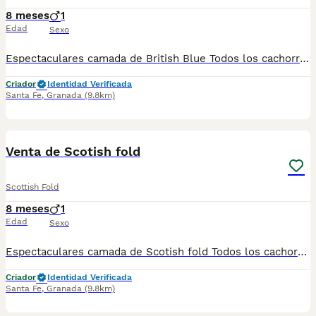
8 meses
1
Edad
Sexo
Espectaculares camada de British Blue Todos los cachorritos se entregan con unos dos meses y medio de edad y sus vacunas correspondientes, desparasitados interna y externamente, con certificado de salud, y garantía tanto por enfermedad vírica como congénito genética. Posibilidad de entregar en toda España mediante transporte propio preparado para animales y con chofer privado. Los precios pueden variar según las características y morfología de cada cachorro. Añádenos al whats app o llámanos, y encantados atenderemos todas tus dudas y consultas. Teléfono / Whats app: 641 92 23 90
Criador
Identidad Verificada
Santa Fe
,
Granada
(9.8km)
1
Venta de Scotish fold
Scottish Fold
8 meses
1
Edad
Sexo
Espectaculares camada de Scotish fold Todos los cachorritos se entregan con unos dos meses y medio de edad y sus vacunas correspondientes, desparasitados interna y externamente, con certificado de salud, y garantía tanto por enfermedad vírica como congénito genética. Posibilidad de entregar en toda España mediante transporte propio preparado para animales y con chofer privado. Los precios pueden variar según las características y morfología de cada cachorro. Añádenos al whats app o llámanos, y encantados atenderemos todas tus dudas y consultas. Teléfono / Whats app: 641 92 23 90
Criador
Identidad Verificada
Santa Fe
,
Granada
(9.8km)
1