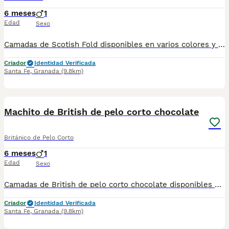
6 meses
1
Edad
Sexo
Camadas de Scotish Fold disponibles en varios colores y tonalidades. Machos y hembras. Criadores responsables y familiares. Se entregan a partir de 2 meses de edad y sus vacunas correspondientes, desparasitados. Todos los cachorros son descendientes de las mejores líneas nacionales. Se entregan en toda España con transporte de alta calidad preparado para animales, van en vehículo climatizado con chófer particular a cargo del comprador. Si tienes dudas o consultas sobre la raza, podemos resolver tus dudas por whats app ;) Abogamos por una cría nacional (no en países del este) en un ambiente familiar con personas con vocación en una cría ética y responsable, y que por encima de todo, aman a los animales Teléfono / Whats app: 641 92 23 90
Criador
Identidad Verificada
Santa Fe
,
Granada
(9.8km)
1
Machito de British de pelo corto chocolate
Británico de Pelo Corto
6 meses
1
Edad
Sexo
Camadas de British de pelo corto chocolate disponibles en varios colores y tonalidades. Machos y hembras. Criadores responsables y familiares. Se entregan a partir de 2 meses de edad y sus vacunas correspondientes, desparasitados. Todos los cachorros son descendientes de las mejores líneas nacionales. Se entregan en toda España con transporte de alta calidad preparado para animales, van en vehículo climatizado con chófer particular a cargo del comprador. Si tienes dudas o consultas sobre la raza, podemos resolver tus dudas por whats app ;) Abogamos por una cría nacional (no en países del este) en un ambiente familiar con personas con vocación en una cría ética y responsable, y que por encima de todo, aman a los animales Teléfono / Whats app: 641 92 23 90
Criador
Identidad Verificada
Santa Fe
,
Granada
(9.8km)
1