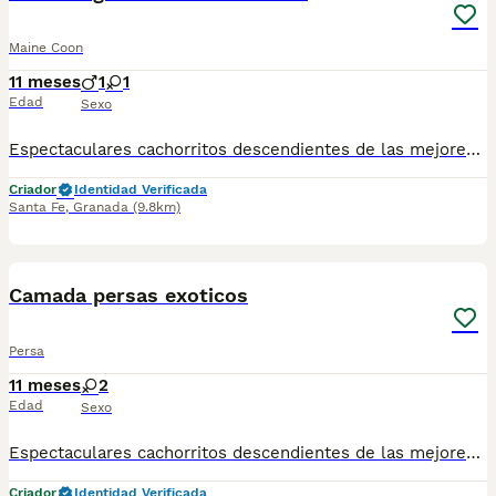
Maine Coon
11 meses
1
1
Edad
Sexo
Espectaculares cachorritos descendientes de las mejores líneas de sangre. Las camadas están bajo supervisión veterinaria desde su nacimiento hasta que son entregadas a su nueva familia. Criados por un equipo de profesionales y mejores personas que, con años de experiencia a sus espaldas, cuidan a los animales por vocación, aplicando una cría ética y responsable para que cada cachorro se desarrolle con la mejor salud y con un buen temperamento. Todos los cachorritos se entregan con unos dos meses y medio de edad y sus vacunas correspondientes, desparasitados interna y externamente, con certificado de salud, y garantía tanto por enfermedad vírica como congénito genética. Posibilidad de entregar en toda España mediante transporte propio habilitado para perros y con chofer privado. Los precios pueden variar según las características y morfología de cada cachorro. Puedes contactar en el 696 09 34 48
Criador
Identidad Verificada
Santa Fe
,
Granada
(9.8km)
4
Camada persas exoticos
Persa
11 meses
2
Edad
Sexo
Espectaculares cachorritos descendientes de las mejores líneas de sangre. Las camadas están bajo supervisión veterinaria desde su nacimiento hasta que son entregadas a su nueva familia. Criados por un equipo de profesionales y mejores personas que, con años de experiencia a sus espaldas, cuidan a los animales por vocación, aplicando una cría ética y responsable para que cada cachorro se desarrolle con la mejor salud y con un buen temperamento. Todos los cachorritos se entregan con unos dos meses y medio de edad y sus vacunas correspondientes, desparasitados interna y externamente, con certificado de salud, y garantía tanto por enfermedad vírica como congénito genética. Posibilidad de entregar en toda España mediante transporte propio habilitado para perros y con chofer privado. Los precios pueden variar según las características y morfología de cada cachorro. Puedes contactar en el 696 09 34 48
Criador
Identidad Verificada