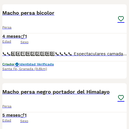
Macho persa bicolor
Persa
4 meses
1
Edad
Sexo
📞📞6️⃣4️⃣1️⃣9️⃣2️⃣2️⃣3️⃣9️⃣0️⃣📞📞📞📞 Espectaculares camadas de gatitos de presa bicolor nacionales descendientes de las mejores líneas de sangre. Disponibles tanto hembras como machos. Las camadas están bajo supervisión veterinaria desde su nacimiento hasta que son entregadas a su nueva familia. Criados por un equipo de profesionales y mejores personas que, con más de 20 años de experiencia , cuidan a los animales por vocación, aplicando una cría ética y responsable para que cada cachorro se desarrolle con la mejor salud y con un buen temperamento. Todos los cachorritos se entregan con unos dos meses y medio de edad y sus vacunas correspondientes, desparasitados interna y externamente, con certificado de salud, y garantía tanto por enfermedad vírica como congénito genética. Posibilidad de entregar en toda España mediante transporte propio preparado para animales y con chofer privado. Los precios pueden variar según las características y morfología de cada cachorro. Añádenos al whats app o llámanos, y encantados atenderemos todas tus dudas y consultas. Teléfono / Whats app: 641 92 23 90
Criador
Identidad Verificada
Santa Fe
,
Granada
(9.8km)
1
Macho persa negro portador del Himalayo
Persa
5 meses
1
Edad
Sexo