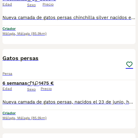
Edad
Precio
Sexo
Nueva camada de gatos persas chinchilla silver nacidos el 16 de junio, se entregan vacunados desparacitado y con cartilla, dos machos y una hembra. Se recojen en torrejón de ardoz (Madrid), los machos 660, y la hembra 750
Criador
Málaga
,
Málaga
(85.9km)
8
Gatos persas
Persa
6 semanas
1
1
475 €
Edad
Precio
Sexo
Nueva camada de gatos persas, nacidos el 23 de junio, hembra ojos azules, macho. Se entregan vacunados desparacitado y con cartilla veterinaria. Para mas información por wasap al 610704512. Se recojen en jaen.
Criador
Málaga
,
Málaga
(85.9km)
4