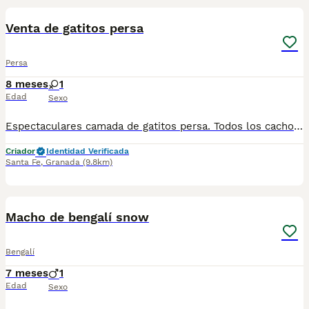
Venta de gatitos persa
Persa
8 meses
1
Edad
Sexo
Espectaculares camada de gatitos persa. Todos los cachorritos se entregan con unos dos meses y medio de edad y sus vacunas correspondientes, desparasitados interna y externamente, con certificado de salud, y garantía tanto por enfermedad vírica como congénito genética. Posibilidad de entregar en toda España mediante transporte propio preparado para animales y con chofer privado. Los precios pueden variar según las características y morfología de cada cachorro. Añádenos al whats app o llámanos, y encantados atenderemos todas tus dudas y consultas. Teléfono / Whats app: 641 92 23 90
Criador
Identidad Verificada
Santa Fe
,
Granada
(9.8km)
1
Macho de bengalí snow
Bengalí
7 meses
1
Edad
Sexo