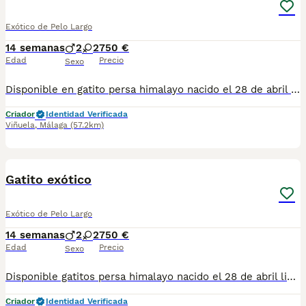
Exótico de Pelo Largo
14 semanas
2
2
750 €
Edad
Precio
Sexo
Disponible en gatito persa himalayo nacido el 28 de abril hay macho y hembra y varios colores se entrega vacunado desparasitado con tu cartilla veterinaria ardía para más información al teléfono 679-80 5021 te mando fotos y vídeos por whatsapp
Criador
Identidad Verificada
Viñuela
,
Málaga
(57.2km)
1
3
Gatito exótico
Exótico de Pelo Largo
14 semanas
2
2
750 €
Edad
Precio
Sexo
Disponible gatitos persa himalayo nacido el 28 de abril listo para entregar comiendo pienso de cachorros muy bien muy sanito muy papilado se entregan vacunados desparasitado con tu cartilla veterinaria al día para más información al teléfono 679 80 50 21 demando fotos y vídeo por whatsapp
Criador
Identidad Verificada