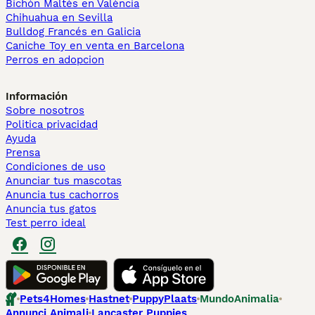
Bichón Maltés en València
Chihuahua en Sevilla
Bulldog Francés en Galicia
Caniche Toy en venta en Barcelona
Perros en adopcion
Información
Sobre nosotros
Politica privacidad
Ayuda
Prensa
Condiciones de uso
Anunciar tus mascotas
Anuncia tus cachorros
Anuncia tus gatos
Test perro ideal
Pets4Homes
Hastnet
PuppyPlaats
MundoAnimalia
Annunci Animali
Lancaster Puppies