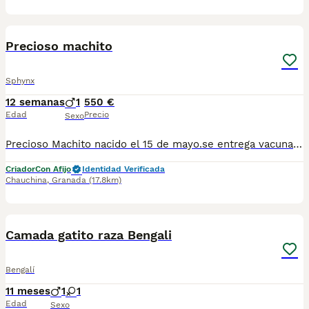
5
1
Precioso machito
Sphynx
12 semanas
1
550 €
Edad
Precio
Sexo
Precioso Machito nacido el 15 de mayo.se entrega vacunado y desparasitado con su cartilla veterinaria,está criado en familia por lo que es muy cariñoso, para más información contactar por WhatsApp 623347098
Criador
Con Afijo
Identidad Verificada
Chauchina
,
Granada
(17.8km)
1
3
Camada gatito raza Bengali
Bengalí
11 meses
1
1
Edad
Sexo