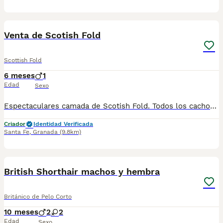
1
Venta de Scotish Fold
Scottish Fold
6 meses
1
Edad
Sexo
Espectaculares camada de Scotish Fold. Todos los cachorritos se entregan con unos dos meses y medio de edad y sus vacunas correspondientes, desparasitados interna y externamente, con certificado de salud, y garantía tanto por enfermedad vírica como congénito genética. Posibilidad de entregar en toda España mediante transporte propio preparado para animales y con chofer privado. Los precios pueden variar según las características y morfología de cada cachorro. Añádenos al whats app o llámanos, y encantados atenderemos todas tus dudas y consultas. Teléfono / Whats app: 641 92 23 90
Criador
Identidad Verificada
Santa Fe
,
Granada
(9.8km)
9
British Shorthair machos y hembra
Británico de Pelo Corto
10 meses
2
2
Edad
Sexo