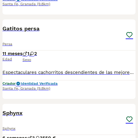
Santa Fe
,
Granada
(9.8km)
1
Gatitos persa
Persa
11 meses
1
2
Edad
Sexo
Espectaculares cachorritos descendientes de las mejores líneas de sangre. Disponibles machos y hembras Las camadas están bajo supervisión veterinaria desde su nacimiento hasta que son entregadas a su nueva familia. Criados por un equipo de profesionales y mejores personas que, con años de experiencia a sus espaldas, cuidan a los animales por vocación, aplicando una cría ética y responsable para que cada cachorro se desarrolle con la mejor salud y con un buen temperamento. Todos los cachorritos se entregan con unos dos meses y medio de edad y sus vacunas correspondientes, desparasitados interna y externamente, con certificado de salud, y garantía tanto por enfermedad vírica como congénito genética. Posibilidad de entregar en toda España mediante transporte propio habilitado para perros y con chofer privado. Los precios pueden variar según las características y morfología de cada cachorro. Puedes contactar en el 696 09 34 48
Criador
Identidad Verificada
Santa Fe
,
Granada
(9.8km)
11
Sphynx
Sphynx