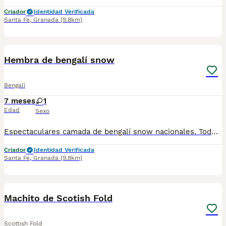
Criador
Identidad Verificada
Santa Fe
,
Granada
(9.8km)
1
Hembra de bengalí snow
Bengalí
7 meses
1
Edad
Sexo
Espectaculares camada de bengalí snow nacionales. Todos los cachorritos se entregan con unos dos meses y medio de edad y sus vacunas correspondientes, desparasitados interna y externamente, con certificado de salud, y garantía tanto por enfermedad vírica como congénito genética. Posibilidad de entregar en toda España mediante transporte propio preparado para animales y con chofer privado. Los precios pueden variar según las características y morfología de cada cachorro. Añádenos al whatsapp o llámanos, y encantados atenderemos todas tus dudas y consultas. Teléfono / Whatsapp: 641 92 23 90
Criador
Identidad Verificada
Santa Fe
,
Granada
(9.8km)
1
Machito de Scotish Fold
Scottish Fold