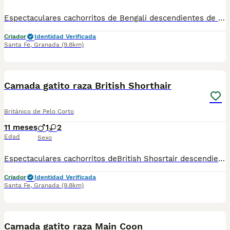
Espectaculares cachorritos de Bengali descendientes de las mejores líneas de sangre. Las camadas están bajo supervisión veterinaria desde su nacimiento hasta que son entregadas a su nueva familia. Criados por un equipo de profesionales y mejores personas que, con años de experiencia a sus espaldas, cuidan a los animales por vocación, aplicando una cría ética y responsable para que cada cachorro se desarrolle con la mejor salud y con un buen temperamento. Todos los cachorritos se entregan con unos dos meses y medio de edad y sus vacunas correspondientes, desparasitados interna y externamente, con certificado de salud, y garantía tanto por enfermedad vírica como congénito genética. Posibilidad de entregar en toda España mediante transporte propio habilitado para perros y con chofer privado. Los precios pueden variar según las características y morfología de cada cachorro. Puedes contactar en el 696 09 34 48
Criador
Identidad Verificada
Santa Fe
,
Granada
(9.8km)
1
1
Camada gatito raza British Shorthair
Británico de Pelo Corto
11 meses
1
2
Edad
Sexo
Espectaculares cachorritos deBritish Shosrtair descendientes de las mejores líneas de sangre. Las camadas están bajo supervisión veterinaria desde su nacimiento hasta que son entregadas a su nueva familia. Criados por un equipo de profesionales y mejores personas que, con años de experiencia a sus espaldas, cuidan a los animales por vocación, aplicando una cría ética y responsable para que cada cachorro se desarrolle con la mejor salud y con un buen temperamento. Todos los cachorritos se entregan con unos dos meses y medio de edad y sus vacunas correspondientes, desparasitados interna y externamente, con certificado de salud, y garantía tanto por enfermedad vírica como congénito genética. Posibilidad de entregar en toda España mediante transporte propio habilitado para perros y con chofer privado. Los precios pueden variar según las características y morfología de cada cachorro. Puedes contactar en el 696 09 34 48
Criador
Identidad Verificada
Santa Fe
,
Granada
(9.8km)
1
Camada gatito raza Main Coon