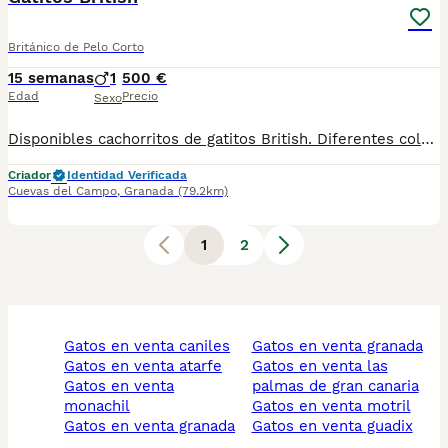
Británico de Pelo Corto
15 semanas
1
500 €
Edad
Precio
Sexo
Disponibles cachorritos de gatitos British. Diferentes colores azul. Lilac. Taby. Revisados por el veterinario. Vacunados y desparasitados. Se pueden llevar a destino. Más información en mi wasaps 647506660
Criador
Identidad Verificada
Cuevas del Campo
,
Granada
(79.2km)
1
2
gatos en venta caniles
gatos en venta granada
gatos en venta atarfe
gatos en venta las
gatos en venta
palmas de gran canaria
monachil
gatos en venta motril
gatos en venta granada
gatos en venta guadix