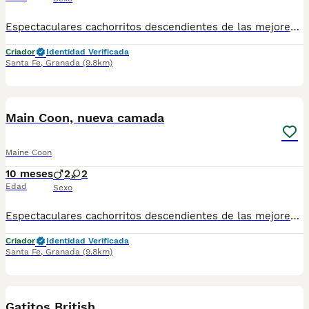
Espectaculares cachorritos descendientes de las mejores líneas de sangre. Disponibles machos y hembras Las camadas están bajo supervisión veterinaria desde su nacimiento hasta que son entregadas a su nueva familia. Criados por un equipo de profesionales y mejores personas que, con años de experiencia a sus espaldas, cuidan a los animales por vocación, aplicando una cría ética y responsable para que cada cachorro se desarrolle con la mejor salud y con un buen temperamento. Todos los cachorritos se entregan con unos dos meses y medio de edad y sus vacunas correspondientes, desparasitados interna y externamente, con certificado de salud, y garantía tanto por enfermedad vírica como congénito genética. Posibilidad de entregar en toda España mediante transporte propio habilitado para perros y con chofer privado. Los precios pueden variar según las características y morfología de cada cachorro. Puedes contactar en el 696 09 34 48
Criador
Identidad Verificada
Santa Fe
,
Granada
(9.8km)
6
Main Coon, nueva camada
Maine Coon
10 meses
2
2
Edad
Sexo
Espectaculares cachorritos descendientes de las mejores líneas de sangre. Disponibles machos y hembras Las camadas están bajo supervisión veterinaria desde su nacimiento hasta que son entregadas a su nueva familia. Criados por un equipo de profesionales y mejores personas que, con años de experiencia a sus espaldas, cuidan a los animales por vocación, aplicando una cría ética y responsable para que cada cachorro se desarrolle con la mejor salud y con un buen temperamento. Todos los cachorritos se entregan con unos dos meses y medio de edad y sus vacunas correspondientes, desparasitados interna y externamente, con certificado de salud, y garantía tanto por enfermedad vírica como congénito genética. Posibilidad de entregar en toda España mediante transporte propio habilitado para perros y con chofer privado. Los precios pueden variar según las características y morfología de cada cachorro. Puedes contactar en el 696 09 34 48
Criador
Identidad Verificada
Santa Fe
,
Granada
(9.8km)
2
Gatitos British