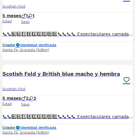
Scottish Fold
5 meses
1
1
Edad
Sexo
📞📞6️⃣4️⃣1️⃣9️⃣2️⃣2️⃣3️⃣9️⃣0️⃣📞📞📞📞 Espectaculares camadas de perritos de Scotish Fold descendientes de las mejores líneas de sangre. Disponibles tanto hembras como machos. Las camadas están bajo supervisión veterinaria desde su nacimiento hasta que son entregadas a su nueva familia. Criados por un equipo de profesionales y mejores personas que, con más de 20 años de experiencia , cuidan a los animales por vocación, aplicando una cría ética y responsable para que cada cachorro se desarrolle con la mejor salud y con un buen temperamento. Todos los cachorritos se entregan con unos dos meses y medio de edad y sus vacunas correspondientes, desparasitados interna y externamente, con certificado de salud, y garantía tanto por enfermedad vírica como congénito genética. Posibilidad de entregar en toda España mediante transporte propio preparado para animales y con chofer privado. Los precios pueden variar según las características y morfología de cada cachorro. Añádenos al whats app o llámanos, y encantados atenderemos todas tus dudas y consultas. Teléfono / Whats app: 641 92 23 90
Criador
Identidad Verificada
Santa Fe
,
Granada
(9.8km)
1
Scotish Fold y British blue macho y hembra
Scottish Fold
5 meses
2
2
Edad
Sexo
📞📞6️⃣4️⃣1️⃣9️⃣2️⃣2️⃣3️⃣9️⃣0️⃣📞📞📞📞 Espectaculares camadas de perritos de Scotish Fold y British blue descendientes de las mejores líneas de sangre. Disponibles tanto hembras como machos. Las camadas están bajo supervisión veterinaria desde su nacimiento hasta que son entregadas a su nueva familia. Criados por un equipo de profesionales y mejores personas que, con más de 20 años de experiencia , cuidan a los animales por vocación, aplicando una cría ética y responsable para que cada cachorro se desarrolle con la mejor salud y con un buen temperamento. Todos los cachorritos se entregan con unos dos meses y medio de edad y sus vacunas correspondientes, desparasitados interna y externamente, con certificado de salud, y garantía tanto por enfermedad vírica como congénito genética. Posibilidad de entregar en toda España mediante transporte propio preparado para animales y con chofer privado. Los precios pueden variar según las características y morfología de cada cachorro. Añádenos al whats app o llámanos, y encantados atenderemos todas tus dudas y consultas. Teléfono / Whats app: 641 92 23 90
Criador
Identidad Verificada
Santa Fe
,
Granada
(9.8km)