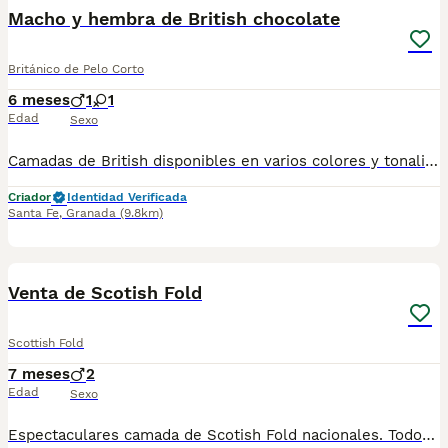
Macho y hembra de British chocolate
Británico de Pelo Corto
6 meses
1
1
Edad
Sexo
Camadas de British disponibles en varios colores y tonalidades. Machos y hembras. Criadores responsables y familiares. Se entregan a partir de 2 meses de edad y sus vacunas correspondientes, desparasitados. Todos los cachorros son descendientes de las mejores líneas nacionales. Se entregan en toda España con transporte de alta calidad preparado para animales, van en vehículo climatizado con chófer particular a cargo del comprador. Si tienes dudas o consultas sobre la raza, podemos resolver tus dudas por whats app ;) Abogamos por una cría nacional (no en países del este) en un ambiente familiar con personas con vocación en una cría ética y responsable, y que por encima de todo, aman a los animales Teléfono / Whats app: 641 92 23 90
Criador
Identidad Verificada
Santa Fe
,
Granada
(9.8km)
1
Venta de Scotish Fold
Scottish Fold
7 meses
2
Edad
Sexo
Espectaculares camada de Scotish Fold nacionales. Todos los cachorritos se entregan con unos dos meses y medio de edad y sus vacunas correspondientes, desparasitados interna y externamente, con certificado de salud, y garantía tanto por enfermedad vírica como congénito genética. Posibilidad de entregar en toda España mediante transporte propio preparado para animales y con chofer privado. Los precios pueden variar según las características y morfología de cada cachorro. Añádenos al whatsapp o llámanos, y encantados atenderemos todas tus dudas y consultas. Teléfono / Whatsapp: 641 92 23 90