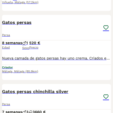
Viñuela
,
Málaga
(57.2km)
3
Gatos persas
Persa
8 semanas
1
520 €
Edad
Precio
Sexo
Nueva camada de gatos persas hay uno crema. Criados en ambiente familiar, se pueden envíar. Padres testados de FiV Y Felv Se entregarían con 9/10 semanas y con la primera vacuna, desparasitados y con cartilla veterinaria. Para mas información por wasap al 610704512, se recojen en Lérida, cerca de Cervera
Criador
Málaga
,
Málaga
(85.9km)
9
3
Gatos persas chinchilla silver
Persa
7 semanas
3
3
660 €