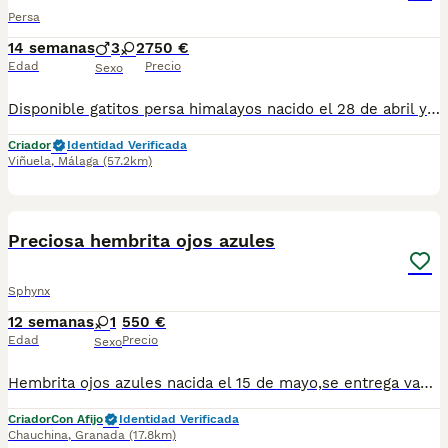
Persa
14 semanas
3
2
750 €
Edad
Precio
Sexo
Disponible gatitos persa himalayos nacido el 28 de abril ya comiendo muy bien y haciendo sus cositas en el arenal se entregan vacunados desparasitado con tu cartilla veterinaria al día tengo macho y hembra elegir para más información al teléfono 679-80 5021 te mando fotos y vídeos por whatsapp
Criador
Identidad Verificada
Viñuela
,
Málaga
(57.2km)
7
Preciosa hembrita ojos azules
Sphynx
12 semanas
1
550 €
Edad
Precio
Sexo
Hembrita ojos azules nacida el 15 de mayo,se entrega vacunada y desparasitada con su cartilla veterinaria, está criada en familia por lo que es muy cariñosa , para más información contactar por WhatsApp 623347098
Criador
Con Afijo
Identidad Verificada
Chauchina
,
Granada
(17.8km)