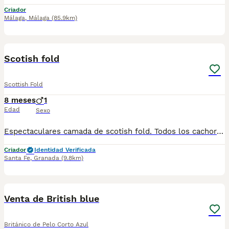
Criador
Málaga
,
Málaga
(85.9km)
1
Scotish fold
Scottish Fold
8 meses
1
Edad
Sexo
Espectaculares camada de scotish fold. Todos los cachorritos se entregan con unos dos meses y medio de edad y sus vacunas correspondientes, desparasitados interna y externamente, con certificado de salud, y garantía tanto por enfermedad vírica como congénito genética. Posibilidad de entregar en toda España mediante transporte propio preparado para animales y con chofer privado. Los precios pueden variar según las características y morfología de cada cachorro. Añádenos al whats app o llámanos, y encantados atenderemos todas tus dudas y consultas. Teléfono / Whats app: 641 92 23 90
Criador
Identidad Verificada
Santa Fe
,
Granada
(9.8km)
1
Venta de British blue
Británico de Pelo Corto Azul