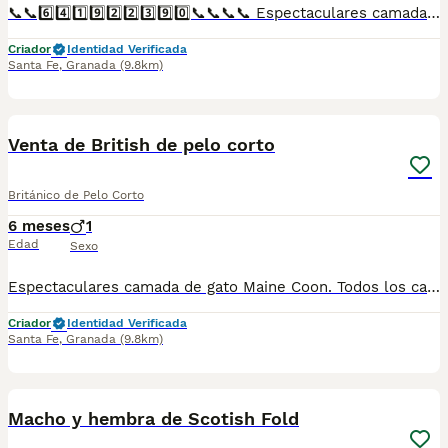
📞📞6️⃣4️⃣1️⃣9️⃣2️⃣2️⃣3️⃣9️⃣0️⃣📞📞📞📞 Espectaculares camadas de gatitos de persa negro portados del himalayo nacionales descendientes de las mejores líneas de sangre. Disponibles tanto hembras como machos. Las camadas están bajo supervisión veterinaria desde su nacimiento hasta que son entregadas a su nueva familia. Criados por un equipo de profesionales y mejores personas que, con más de 20 años de experiencia , cuidan a los animales por vocación, aplicando una cría ética y responsable para que cada cachorro se desarrolle con la mejor salud y con un buen temperamento. Todos los cachorritos se entregan con unos dos meses y medio de edad y sus vacunas correspondientes, desparasitados interna y externamente, con certificado de salud, y garantía tanto por enfermedad vírica como congénito genética. Posibilidad de entregar en toda España mediante transporte propio preparado para animales y con chofer privado. Los precios pueden variar según las características y morfología de cada cachorro. Añádenos al whats app o llámanos, y encantados atenderemos todas tus dudas y consultas. Teléfono / Whats app: 641 92 23 90
Criador
Identidad Verificada
Santa Fe
,
Granada
(9.8km)
1
Venta de British de pelo corto
Británico de Pelo Corto
6 meses
1
Edad
Sexo
Espectaculares camada de gato Maine Coon. Todos los cachorritos se entregan con unos dos meses y medio de edad y sus vacunas correspondientes, desparasitados interna y externamente, con certificado de salud, y garantía tanto por enfermedad vírica como congénito genética. Posibilidad de entregar en toda España mediante transporte propio preparado para animales y con chofer privado. Los precios pueden variar según las características y morfología de cada cachorro. Añádenos al whats app o llámanos, y encantados atenderemos todas tus dudas y consultas. Teléfono / Whats app: 641 92 23 90
Criador
Identidad Verificada
Santa Fe
,
Granada
(9.8km)
1
Macho y hembra de Scotish Fold