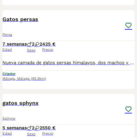
4
Gatos persas
Persa
7 semanas
2
2
425 €
Edad
Precio
Sexo
Nueva camada de gatos persas himalayos, dos machos y dos hembras, nacidos el 21 de junio, se entregan vacunados desparacitado y con cartilla para más información por wasap al 610704512
Criador
Málaga
,
Málaga
(85.9km)
5
gatos sphynx
Sphynx
5 semanas
2
2
550 €
Edad
Precio
Sexo