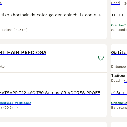
o
Edad
S
Gatita de raza british shorthair de color golden chinchilla con el Pedigree, vacunas, microchip, cartilla sanitaria, castracion. Padres están testados por PKD, Fiv y Felv, tuend titulic Campeones de España. Mas información por telefono- 665563272
Criador
Co
rcelona
(10.8km)
Santpedo
5
1
RT HAIR PRECIOSA
Gatit
rto
Británico
1 años
Edad
S
TELEFONO O WHATSAPP 722 490 760 Somos CRIADORES PROFESIONALES, CON NÚCLEO ZOOLÓGICO PROPIO. Seleccionamos para tener los mejores ejemplares tanto a nivel morfología como a nivel de salud y comportamiento. Nuestros cachorros crecen en un ambiente familiar, con unas condiciones higiénico-sanitarias excepcionales y totalmente socializados, tanto con otros animales como con las personas, para garantizar su bienestar animal. No dudes en consultar sobre disponibilidad de entrega, reserva y sus características, Nuestros cachorros se entregan: DESPARASITADOS INTERNA Y EXTERNAMENTE CON SUS VACUNAS AL DÍA CORRESPONDIENTES POR EDAD CARTILLA DE VACUNACIÓN Y GARANTIA COMPLETA DE SALUD ( VÍRICAS, GENÉTICAS Y HEREDITARIASñ) POR ESCRITO! PARA MAS INFORMACIÓN, FOTOS/VIDEOS O CONSULTAS LLAMANOS O ESCRIBENOS POR WHATSAPP AL 722 490 760 POSIBILIDAD DE ENTREGA PERSONALIZADA A DOMICILIO EN TODO EL TERRITORIO NACIONAL.
dentidad Verificada
Criador
Co
na
(50.3km)
Barcelon
1