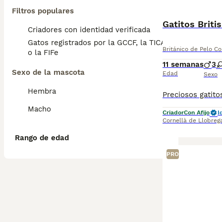
Filtros populares
Gatitos Briti
Criadores con identidad verificada
Gatos registrados por la GCCF, la TICA
Británico de Pelo Co
o la FIFe
11 semanas
3
Sexo de la mascota
Edad
Sexo
Hembra
Macho
Criador
Con Afijo
I
Cornellà de Llobreg
Rango de edad
PRO