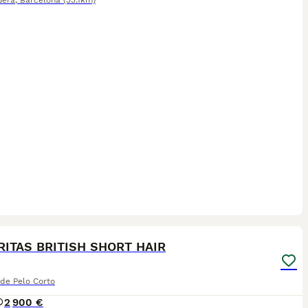
uera
,
Barcelona
(33.1km)
4
ITAS BRITISH SHORT HAIR
 de Pelo Corto
2
900 €