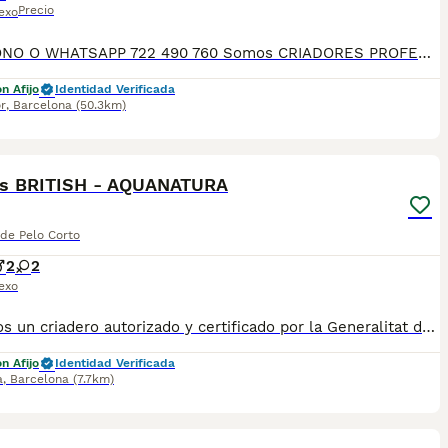
Precio
exo
TELEFONO O WHATSAPP 722 490 760 Somos CRIADORES PROFESIONALES, CON NÚCLEO ZOOLÓGICO PROPIO. Seleccionamos para tener los mejores ejemplares tanto a nivel morfología como a nivel de salud y comportamiento. Nuestros cachorros crecen en un ambiente familiar, con unas condiciones higiénico-sanitarias excepcionales y totalmente socializados, tanto con otros animales como con las personas, para garantizar su bienestar animal. No dudes en consultar sobre disponibilidad de entrega, reserva y sus características, Nuestros cachorros se entregan: DESPARASITADOS INTERNA Y EXTERNAMENTE CON SUS VACUNAS AL DÍA CORRESPONDIENTES POR EDAD CARTILLA DE VACUNACIÓN Y GARANTIA COMPLETA DE SALUD ( VÍRICAS, GENÉTICAS Y HEREDITARIAS) POR ESCRITO! PARA MAS INFORMACIÓN, FOTOS/VIDEOS O CONSULTAS LLAMANOS O ESCRIBENOS POR WHATSAPP AL 722 490 760 POSIBILIDAD DE ENTREGA PERSONALIZADA A DOMICILIO EN TODO EL TERRITORIO NACIONAL.
n Afijo
Identidad Verificada
r
,
Barcelona
(50.3km)
8
os BRITISH - AQUANATURA
 de Pelo Corto
2
2
exo
✅ Somos un criadero autorizado y certificado por la Generalitat de Catalunya. ☎️ 933095977 📱 685878504 💻 www.aquanatura.es 🚙 Hacemos envíos 📌 Calle Roger de Flor 45, muy cerca del Arc de Triomf de Barcelona, de Lunes a Sábados, desde las 10h hasta las 21:00h. Se entregan con la mayoría de sus vacunas, desparasitados interna y externamente, con microchip y su registro, cartilla sanitaria y contrato de garantías, bajo la supervisión de nuestro equipo veterinario.
n Afijo
Identidad Verificada
a
,
Barcelona
(7.7km)
6