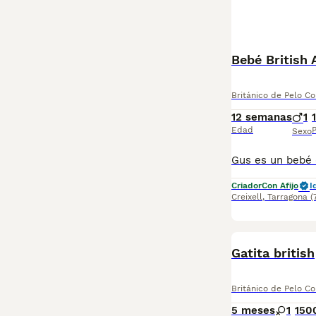
Bebé British
Británico de Pelo Co
12 semanas
1
Edad
P
Sexo
Criador
Con Afijo
I
Creixell
,
Tarragona
(
Gatita british
Británico de Pelo Co
5 meses
1
150