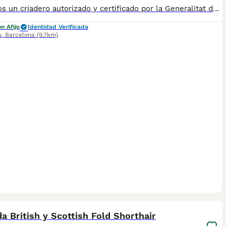
✅ Somos un criadero autorizado y certificado por la Generalitat de Catalunya bajo el número de Núcleo Zoológico G25/00314. PARA MÁS INFORMACIÓN: ☎️ 933095977 📱 685878504 / 674320847 💻 Más fotos y vídeos en nuestra web www.aquanatura.es 🚙 Hacemos envíos 📌 Calle Roger de Flor 45, muy cerca del Arc de Triomf de Barcelona, de Lunes a Sábados. Se entregan con la mayoría de sus vacunas, desparasitados interna y externamente, con microchip y su registro, cartilla sanitaria y contrato de garantías, documentación legal y factura. AQUANATURA
n Afijo
Identidad Verificada
a
,
Barcelona
(9.7km)
5
 British y Scottish Fold Shorthair