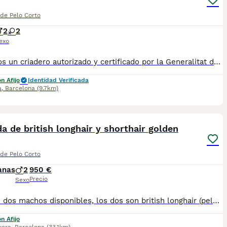
 de Pelo Corto
2
2
exo
✅ Somos un criadero autorizado y certificado por la Generalitat de Catalunya. PARA MÁS INFORMACIÓN: ☎️ 933095977 📱 685878504 / 674320847 💻 www.aquanatura.es 🚙 Hacemos envíos 📌 Calle Roger de Flor 45, muy cerca del Arc de Triomf de Barcelona, de Lunes a Sábados. Se entregan con la mayoría de sus vacunas, desparasitados interna y externamente, con microchip y su registro, cartilla sanitaria y contrato de garantías, bajo la supervisión de nuestro equipo veterinario. AQUANATURA
n Afijo
Identidad Verificada
a
,
Barcelona
(9.7km)
13
2
 de british longhair y shorthair golden
 de Pelo Corto
anas
2
950 €
Precio
Sexo
Últimos dos machos disponibles, los dos son british longhair (pelo largo) blue golden shaded (ay11). Somos un criadero familiar dados de alta con Afijo WCF, por lo tanto todos nuestros pequeños tienen pedigrí. Los padres se someten a pruebas genéticas PKD y HCM y a pruebas víricas Felv y Fiv. Y solo criamos con animales sanos. Obviamente criamos en entorno familiar dentro de casa y tanto nuestros adultos como los bebés crecen con nosotros en el hogar y aprenden desde pequeños lo que es la vida en familia, acostumbrados a los ruidos de la vida cotidiana, y sabiendo usar su rascador y arenero. Los cachorros se podrán entregar a partir de Agosto de 2026 cuando hayan cumplido los 3 meses y tengan todas sus vacunas al día. Para mas info podéis contactar por whatsapp en cualquier momento del día: 680817806
n Afijo