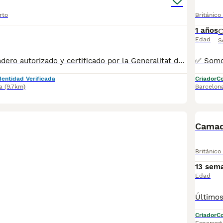
rto
Británico
1 años
Edad
S
✅ Somos un criadero autorizado y certificado por la Generalitat de Catalunya bajo el número de Núcleo Zoológico G25/00314. PARA MÁS INFORMACIÓN: ☎️ 933095977 📱 685878504 / 674320847 💻 Más fotos y vídeos en nuestra web www.aquanatura.es 🚙 Hacemos envíos 📌 Calle Roger de Flor 45, muy cerca del Arc de Triomf de Barcelona, de Lunes a Sábados. Se entregan con la mayoría de sus vacunas, desparasitados interna y externamente, con microchip y su registro, cartilla sanitaria y contrato de garantías, documentación legal y factura. AQUANATURA
dentidad Verificada
Criador
Co
a
(9.7km)
Barcelon
Camada
Británico
13 sem
Edad
Criador
Co