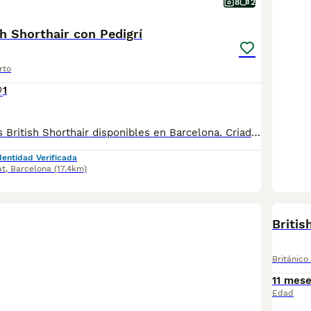
8
2
sh Shorthair con Pedigrí
rto
1
Preciosos gatitos British Shorthair disponibles en Barcelona. Criados en un entorno familiar bajo estrictos criterios de cría responsable, ética y bienestar animal. Datos del Criador: Afijo: Asfec 218-CAT Núcleo Zoológico: B2023007 Condiciones de Entrega: Sociabilización: Criados y educados junto a su madre. Salud: Desparasitados, vacunados y con microchip implantado. Esterilización: Castración ya incluida. Documentación: Transfer de pedigrí oficial. Garantías: Contrato con garantía vírica/congénita y pruebas genéticas de los padres (libres de enfermedades hereditarias). Máxima seriedad y experiencia. Contacta para más información, fotos y condiciones personalizadas. Te informaremos detalladamente de todo el proceso.
dentidad Verificada
at
,
Barcelona
(17.4km)
Briti
Británico
11 mes
Edad