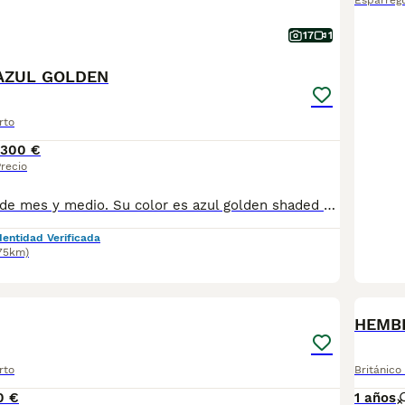
Esparreg
17
1
 AZUL GOLDEN
rto
1300 €
recio
Gus es un bebé de mes y medio. Su color es azul golden shaded pero de color muy clarito. Es una bolita esponjosa que le gusta jugar con sus otros hermanos de otra camada, de Mimi, ya reservados. Como criadora profesional, con núcleo zoológico auténtico, la salud y la socialización es un objetivo para El Eden Gatuno. Hemos creado un criadero pequeño precisamente para poder cuidarlos y criarlos con todo el amor del mundo. Queremos ser transparentes y por eso damos copia del núcleo zoológico, y no es fácil conseguirlo a pesar del trafico de núcleos falsos en el mercado. Por eso entregamos una copia También entregamos copia de los pedigris de los padres, así como los test genéticos de los padres, PKD (riñón) y HCM (corazón), hacemos un contrato de reserva con todos nuestros datos y un contrato de venta donde ofrecemos garantías de un año contra enfermedades genéticos y un año contra enfermedades congénitas. ESTAMOS EN CONTRA DE LAS JAULAS.
dentidad Verificada
75km)
1
HEMBR
rto
Británico
0 €
1 años