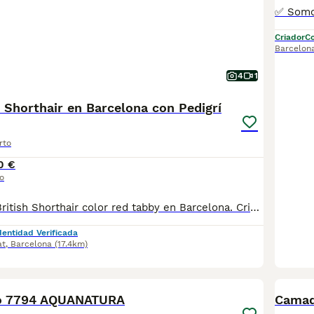
Criador
Co
Barcelon
4
1
h Shorthair en Barcelona con Pedigrí
rto
0 €
o
Precioso gatito British Shorthair color red tabby en Barcelona. Criado en un entorno familiar bajo estrictos criterios de cría responsable, ética y bienestar animal. Datos del Criador: Afijo: Asfec 218-CAT Núcleo Zoológico: B2023007 Condiciones de Entrega: Sociabilización: Criado y educado junto a su madre. Salud: Desparasitado y con microchip implantado. Esterilización: Castración ya incluida. Documentación: Transfer de pedigrí oficial. Garantías: Contrato con garantía vírica/congénita y pruebas genéticas de los padres (libres de enfermedades hereditarias). Máxima seriedad y experiencia. Contacta para más información o fotos.
dentidad Verificada
at
,
Barcelona
(17.4km)
11
ho 7794 AQUANATURA
Camada