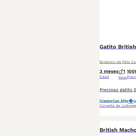
Gatito Britis
Británico de Pelo Co
3 meses
1
100
Edad
Preci
Sexo
Criador
Con Afijo
I
Cornellà de Llobreg
British Mac