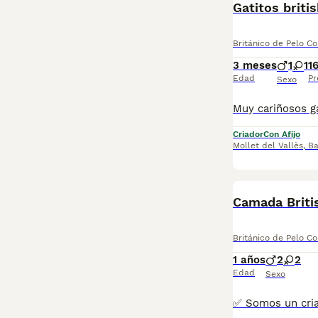
Gatitos briti
Británico de Pelo Co
3 meses
1
1
1
Edad
Pr
Sexo
Criador
Con Afijo
Mollet del Vallès
,
Ba
Camada Brit
Británico de Pelo Co
1 años
2
2
Edad
Sexo