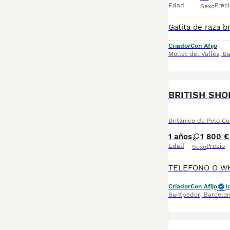
Edad
Preci
Sexo
Criador
Con Afijo
Mollet del Vallès
,
Ba
BRITISH SHO
Británico de Pelo Co
1 años
1
800 €
Edad
Precio
Sexo
Criador
Con Afijo
I
Santpedor
,
Barcelo