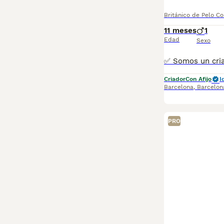
Británico de Pelo Co
11 meses
1
Edad
Sexo
Criador
Con Afijo
I
Barcelona
,
Barcelon
PRO