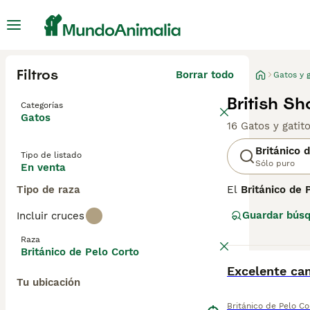
Filtros
Borrar todo
Gatos y g
British Sh
Categorías
Gatos
16 Gatos y gatit
Británico 
Tipo de listado
Sólo puro
En venta
Tipo de raza
El
Británico de 
del mundo, con 
Guardar bús
Incluir cruces
Con el tiempo, e
británico. En t
Raza
controlados y r
Británico de Pelo Corto
BOOST
Excelente ca
El Británico de 
Tu ubicación
un pelaje denso 
fáciles de convi
Británico de Pelo Co