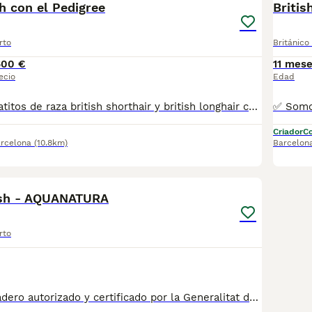
sh con el Pedigree
Briti
rto
Británico
600 €
11 mes
ecio
Edad
Muy cariñosos gatitos de raza british shorthair y british longhair con el pedigree, vacunas, microchip, castracion. Regalamos transportin y pack de bienvenida. Mas información por telefono- 665563272
Criador
Co
rcelona
(10.8km)
Barcelon
1
1
ish - AQUANATURA
rto
✅ Somos un criadero autorizado y certificado por la Generalitat de Catalunya. MAS INFO ☎️ 933095977 📱 685878504 FOTOS Y VIDEOS 💻 www.aquanatura.es 🚙 HACEMOS ENVIOS Se entregan vacunados, desparasitados interna y externamente, con microchip y su registro, con cartilla sanitaria y contrato de garantías, bajo la supervisión de nuestro equipo veterinario.