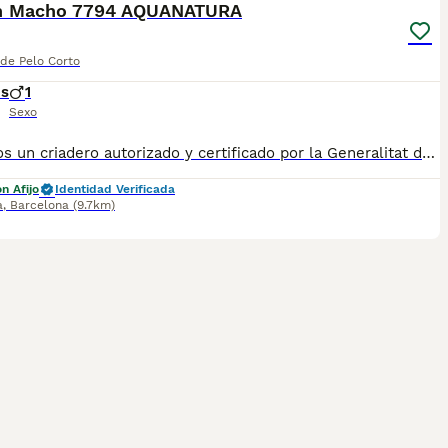
sh Macho 7794 AQUANATURA
 de Pelo Corto
es
1
Sexo
✅ Somos un criadero autorizado y certificado por la Generalitat de Catalunya bajo el número de Núcleo Zoológico G25/00314. PARA MÁS INFORMACIÓN: ☎️ 933095977 📱 685878504 / 674320847 💻 Más fotos y vídeos en nuestra web www.aquanatura.es 🚙 Hacemos envíos 📌 Calle Roger de Flor 45, muy cerca del Arc de Triomf de Barcelona, de Lunes a Sábados. Se entregan con sus vacunas, desparasitados interna y externamente, con microchip y su registro, cartilla sanitaria y contrato de garantías, documentación legal y factura.
n Afijo
Identidad Verificada
a
,
Barcelona
(9.7km)