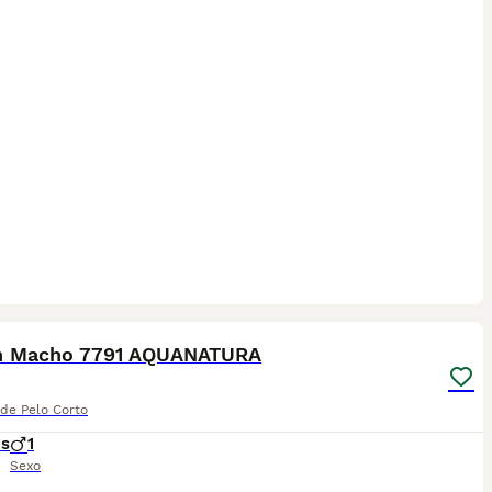
12
sh Macho 7791 AQUANATURA
 de Pelo Corto
es
1
Sexo